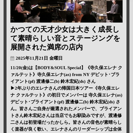
かつての天才少女は大きく成長し
て素晴らしい音とステージングを
展開された満席の店内
2025年11月21日 金曜日
11/20(金)は【BODY&SOUL Special】《寺久保エレナ ク
ァルテット》寺久保エレナ(as) from NY デビット･ブラ
イアント(pf) 渡邊修二(b) 鈴木宏紀(ds) さん
▶2年ぶりのエレナさんの帰国日本ツアー《寺久保エレ
ナ クァルテット》の初日でメンバーは 寺久保エレナ(as)
デビット･ブライアント(pf) 渡邊修二(b) 鈴木宏紀(ds) さ
ん。皆さんご自身が厳選されたメンバーで、ブライアン
トさん鈴木宏紀さんは当店でもお馴染みですが、渡邊修
二さんは初登場だったかしら。皆さんの音色が素晴らし
く楽器が良く歌い、エレナさんのリーダーシップは全体