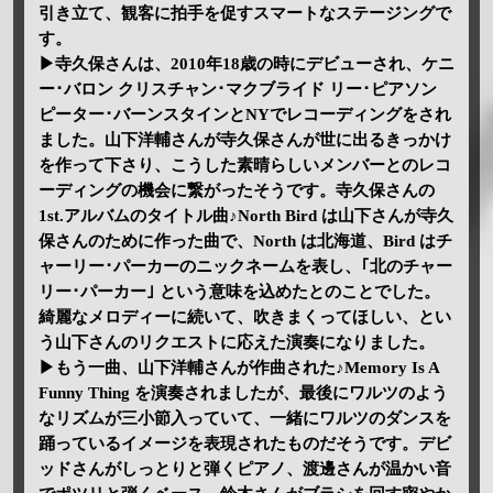
引き立て、観客に拍手を促すスマートなステージングで
す。
▶寺久保さんは、2010年18歳の時にデビューされ、ケニ
ー･バロン クリスチャン･マクブライド リー･ピアソン
ピーター･バーンスタインとNYでレコーディングをされ
ました。山下洋輔さんが寺久保さんが世に出るきっかけ
を作って下さり、こうした素晴らしいメンバーとのレコ
ーディングの機会に繋がったそうです。寺久保さんの
1st.アルバムのタイトル曲♪North Bird は山下さんが寺久
保さんのために作った曲で、North は北海道、Bird はチ
ャーリー･パーカーのニックネームを表し、｢北のチャー
リー･パーカー｣ という意味を込めたとのことでした。
綺麗なメロディーに続いて、吹きまくってほしい、とい
う山下さんのリクエストに応えた演奏になりました。
▶もう一曲、山下洋輔さんが作曲された♪Memory Is A
Funny Thing を演奏されましたが、最後にワルツのよう
なリズムが三小節入っていて、一緒にワルツのダンスを
踊っているイメージを表現されたものだそうです。デビ
ッドさんがしっとりと弾くピアノ、渡邊さんが温かい音