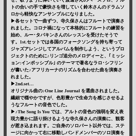
せ、歌うように弾いていく渡邊さんのベースソロ、アル
トの合いの手で豪快さを増していく鈴木さんのドラムソ
ロから軽快なアンサンブルになりました。
▶各セットで一曲ずつ、寺久保さんはフルートで演奏さ
れました。コロナ禍になって本格的にフルートの練習を
始め、ルー･タバキンさんのレッスンを受けたそうで
す。1st.セットでは各国のフォークソングを持ち寄って
ジャズアレンジしてアルバムを制作しよう、というプロ
ジェクトのために♪リンゴ追分のメロディーと、｢ミッシ
ョン:インポッシブル｣ のテーマで著名なラロ･シフリン
が書いた♪アフリカーナのリズムを合わせた曲を演奏さ
れました。
▶2nd.set…
オリジナル曲の♪One Line Journal を選曲されました。
繊細で穏やかですが、色彩豊かで生命力を感じさせるよ
うなフルートの音色でした。
▶♪The Song Is You では、アルトの音色の強弱を変え表
現力豊かに語り掛けるような寺久保さんの演奏に、観客
が惹き込まれます。ご自身のソロパート以外では、ステ
ージに向かって右に移動しバンドメンバーのソロ演奏を