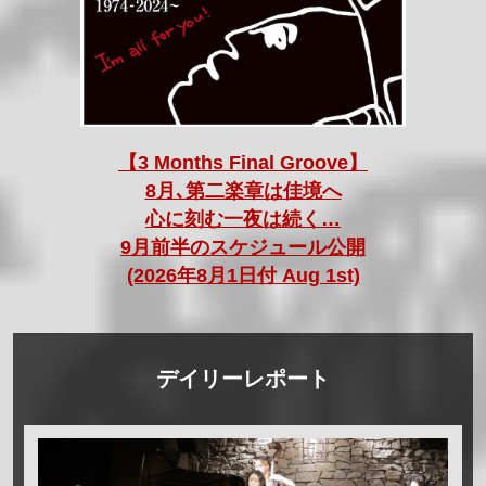
【3 Months Final Groove】
8月､第二楽章は佳境へ
心に刻む一夜は続く…
9月前半のスケジュール公開
(2026年8月1日付 Aug 1st)
デイリーレポート