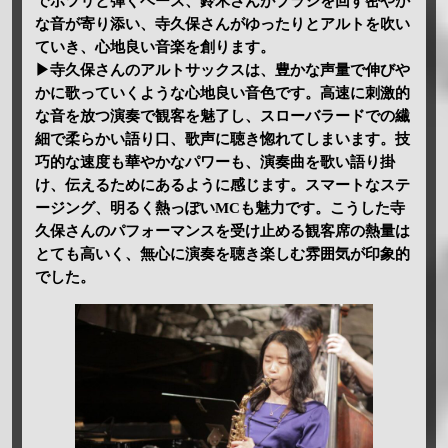
でポツリと弾くベース、鈴木さんがブラシを回す密やか
な音が寄り添い、寺久保さんがゆったりとアルトを吹い
ていき、心地良い音楽を創ります。
▶寺久保さんのアルトサックスは、豊かな声量で伸びや
かに歌っていくような心地良い音色です。高速に刺激的
な音を放つ演奏で観客を魅了し、スローバラードでの繊
細で柔らかい語り口、歌声に聴き惚れてしまいます。技
巧的な速度も華やかなパワーも、演奏曲を歌い語り掛
け、伝えるためにあるように感じます。スマートなステ
ージング、明るく熱っぽいMCも魅力です。こうした寺
久保さんのパフォーマンスを受け止める観客席の熱量は
とても高いく、無心に演奏を聴き楽しむ雰囲気が印象的
でした。