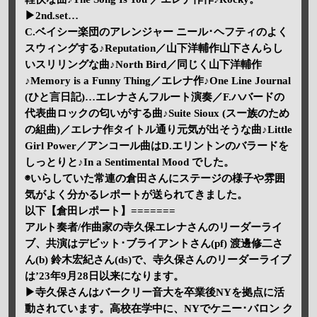
▶2nd.set…
C.ベイシー楽団のアレンジャー ニール･ヘフティのよく
スウィングする♪Reputation／山下洋輔作山下さんらし
いスリリングな曲♪North Bird／同じく山下洋輔作
♪Memory is a Funny Thing／エレナ作♪One Line Journal
(ひと言日記)…エレナさんフルート演奏／F.ハバードの
代表曲ロックの匂いがする曲♪Suite Sioux (スー族のため
の組曲)／エレナ作タイトル通り元気が出そうな曲♪Little
Girl Power／アンコール曲はD.エリントンのバラードを
しっとりと♪In a Sentimental Mood でした。
◉いらしていた常連の倉田さんにステージの様子や雰囲
気がよく分かるレポートが送られてきました。
以下【倉田レポート】=======
アルト奏者/作曲家の寺久保エレナさんのリーダーライ
ブ、共演はデビット･ブライアントさん(pf) 渡邊修二さ
ん(b) 鈴木宏紀さん(ds)で、寺久保さんのリーダーライブ
は’23年9月28日以来になります。
▶寺久保さんはバークリー音大を卒業後NYを拠点に活
動されています。高校在学中に、NYでケニー･バロン ク