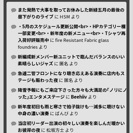
また発熱で大事を取ってお休みした新緑五月の最後の
昼下がりのライブ
に
HSM
より
・5月のスケジュール更新公開<br>・HPカテゴリー欄
一部変更<br>・新年度の新メニュー<br>・Tシャツ再
入荷好評販売中
に
fire Resistant Fabric glass
foundries
より
新編成新メンバー新ユニットで臨んだバランスのいい
素晴らしいジャズ
に
匿名
より
急遽二管フロントになり聴き応えある演奏に店内もス
テージも賑わった夜
に
匿名
より
降雪予報にもご来店下さった方々も大満足の｢ノリにノ
ッた｣エンタメステージ
に
Beehiiv
より
新年度初日も雨と寒さで拍子抜けも…滅多に聴けない
中身の濃い演奏
に
ばんび
より
当店初リーダー出演の初々しい演奏を楽しんだ暖かい
お彼岸の夜
に
松坂方士
より