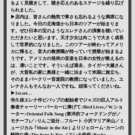
をよく見聴きして、聴き応えのあるステージを繰り広げ
られました。
▶店内は、皆さんの熱気で寒さも忘れるような満席にな
りました。今日の北海道から日本のツアーが始まりま
す。ぜひ日本の宝のようなエレナさんの演奏を聴いてい
ただきたいと思います。天才少女は向こうで大きく成長
して世界的になりました。このツアーが終わってアメリ
カに帰ると、音大の教授職が待っていて授業が始まるよ
うです。アメリカの発祥の音楽を日本の女性が教えるの
は、凄いことです。そういえば過去、タイガー大越さん
が、大昔私の家に奥様と一緒に泊まって米国に旅立ち、
そのままバークリー音楽院の教授になっていました。エ
レナさんもそんなお一人ですね。頑張ってくださいね。
▶1st.set…
寺久保エレナ作ビバップの創始者でジャズの巨人アルト
奏者チャーリー･パーカーに捧げて♪Bird Lives／W.ショ
ーター♪Oriental Folk Song (東洋的フォークドングが／
モチーフ)／♪りんご追分…フルート 小沢マリア米山／ミ
ュージカル ｢Music in the Air｣ よりジェローム･カーンの
軽快な曲♪The Song Is You ／エレナ作作♪Rocky。