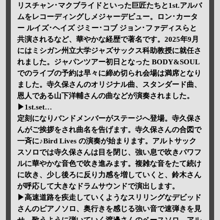
リスチャン･マクブライドといった巨匠たちと1st.アルバ
ムをレコーディングしメジャーデビュー。ロン･カータ
ー ルイズ･ヘイズ ジミー･コブ ジョン･ファディスらと
共演されるなど、華やかな経歴で著名です。2025年9月
にはミシガン州立大学ジャズサックス科助教授に就任さ
れました。ジャパンツアー初日となった BODY&SOUL
でのライブの予約は早々に締め切られ会場は満席となり
ました。寺久保さんのオリジナル曲、スタンダード曲、
恩人である山下洋輔さんの曲などが演奏されました。
▶1st.set…
定刻になりバンドメンバーがステージへ登場。寺久保さ
んがご挨拶をされ曲名を告げます。寺久保さんの合図で
一斉に♪Bird Lives の演奏が始まります。アルトサック
スソロでは寺久保さんは目を閉じ、強い息で吹きパワフ
ルに華やかな音色で吹き進みます。複雑な音をたて続け
に吹き、少し後ろに反り力感を増していくと、鈴木さん
が呼応して大きなドラムサウンドで演出します。
▶高速道路を疾走していくようなスリリングなデビッド
さんのピアノソロ、奥行きを感じる強い音で速弾きを見