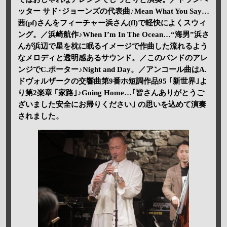
ッター サド･ジョーンズの代表曲♪Mean What You Say…
茜(pf)さんをフィーチャー浜さん(fl)で軽快によくスウィ
ング。／浜崎航作♪When I’m In The Ocean…“海男”浜さ
んが浜辺で星を枕に眠るイメージで作曲した流れるよう
なメロディと透明感あるサウンド。／このバンドのアレ
ンジでC.ポーター♪Night and Day。／アンコール曲はA.
ドヴォルザークの交響曲第9番ホ短調作品95 ｢新世界｣よ
り第2楽章 ｢家路｣♪Going Home…｢皆さんありがとうご
ざいました安全にお帰りください｣ の思いを込めて演奏
されました。