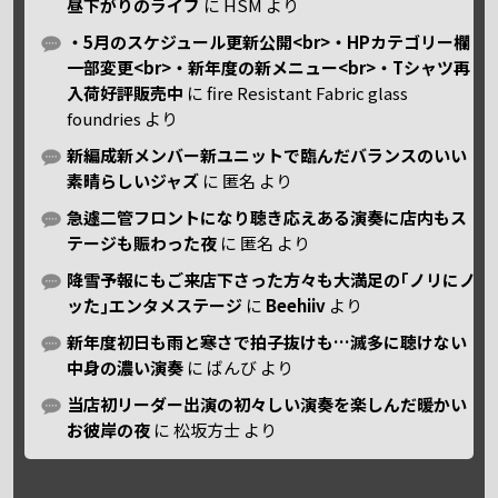
昼下がりのライブ
に
HSM
より
・5月のスケジュール更新公開<br>・HPカテゴリー欄
一部変更<br>・新年度の新メニュー<br>・Tシャツ再
入荷好評販売中
に
fire Resistant Fabric glass
foundries
より
新編成新メンバー新ユニットで臨んだバランスのいい
素晴らしいジャズ
に
匿名
より
急遽二管フロントになり聴き応えある演奏に店内もス
テージも賑わった夜
に
匿名
より
降雪予報にもご来店下さった方々も大満足の｢ノリにノ
ッた｣エンタメステージ
に
Beehiiv
より
新年度初日も雨と寒さで拍子抜けも…滅多に聴けない
中身の濃い演奏
に
ばんび
より
当店初リーダー出演の初々しい演奏を楽しんだ暖かい
お彼岸の夜
に
松坂方士
より