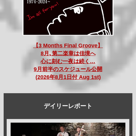
【3 Months Final Groove】
8月､第二楽章は佳境へ
心に刻む一夜は続く…
9月前半のスケジュール公開
(2026年8月1日付 Aug 1st)
デイリーレポート