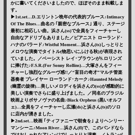
かに書いてくださいましたので、ほぼそのまま転載しま
す。
▶1st.set…D.エリントン晩年の代表的ブルース♪Intimacy
Of The Blues…曲名の ｢親密なブルース｣ 通り、ステージ
最初に相応しい曲。浜さん(ss)で全員をフィーチャーし
自由なアドリブもありました／ピアニスト ローランド･
ハナのバラード♪Wistful Moment…浜さん(ts)しっとりと
メロウな演奏でタイトル(物思いにふける秋)が表現され
ていました。／ベーシスト レイ･ブラウンがS.ロリンズ
に捧げた♪F.S.R.(For Sonny Rollins)…大塚さんをフィー
チャーし強烈なグルーヴ感!!／“盲目の奇才”マルチ管楽
器奏者 プレイヤー ローランド･カーク♪Haunted Melody
(幽霊の旋律)…美しいメロディを浜さんの(ss)が感動的に
美しい演奏でさらに盛り上げました。／同名のブラジル
映画よりボサノヴァの名曲♪Black Orpheus (黒いオルフ
ェ)…全員をフィーチャーし広瀬(ds)と浜さん(ts)のソロ
に店内が湧きました。
▶2nd.set…映画 ｢ティファニーで朝食を｣ よりヘンリー･
マンシーニ♪Moon River…浜さん(fl)で、このバンドなら
ではおしゃれなアレンジでしっとりと演奏。／トランペ