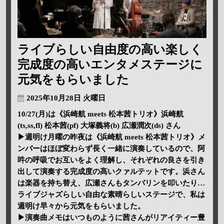
ライブらしい自由度の高い楽しく
完成度の高いエンタメステージに
元気をもらいました
2025年10月28日 火曜日
10/27(月)は《浜崎航 meets 松本茜トリオ》浜崎航
(ts,ss,fl) 松本茜(pf) 大塚義将(b) 広瀬潤次(ds) さん
▶週明け月曜の昨夜は《浜崎航 meets 松本茜トリオ》メ
ンバーはほぼ変わらず長く一緒に演奏しているので、阿
吽の呼吸でお互いをよく理解し、それぞれの良さを引き
出して演奏する完成度の髙いクァルテットです。浜さん
は楽器を持ち替え、広瀬さんもタンバリンを叩いたり…
ライブジャズらしい自由な素晴らしいステージで、私は
週明け早々から元気をもらいました。
▶演奏曲メモはいつものように茜さんがリアイティー豊