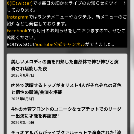
X(旧twitter)
では毎日の細かなライブのお知らせをツイート
しております。
Instagram
ではランチメニューやカクテル、新メニューのご
紹介なども発信しております。
Facebook
でも毎日のお知らせをしておりますので、ぜひご
確認ください。
BODY＆SOUL
YouTube公式チャンネル
ができました。
美しいメロディの曲を円熟した自然体で伸び伸びと演
奏され堪能した夜
2026年8月7日
内外で活躍するトップギタリスト4人がそれぞれの音色
と個性の競演/共演を堪能
2026年8月6日
4本の木管フロントのユニークなセプテットでのリーダ
ー出演に才能を再認識!!
2026年8月5日
デュオアルバムがライブクァルテットで演奏された｢流