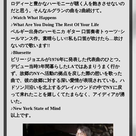
ロディーと豊かなハーモニーが聴く人を飽きさせないの
だと思う。そんなルグランの曲を2曲続けて。
♪Watch What Happens
♪What Are You Doing The Rest Of Your Life
ベルギー出身のハーモニカ ギター 口笛奏者トゥーツ･シ
ールマンス作。素晴らしい!!私も口笛が吹けたら…吹け
ないので歌います!!
♪Bluesette
ビリー･ジョエルが1976年に発表した代表曲のひとつ。
デビュー当時3年間暮らしたLAではあまりうまく行か
ず、故郷のNYへ活動の拠点を戻した際の想いを歌った
曲で、彼の故郷に対する深い愛情が表現されている。ハ
ドソン川沿いを北上するグレイハウンドの中でNYに戻
って来れたことを嬉しくてたまらなく、アイディアが湧
いた。
♪New York State of Mind
以上です。