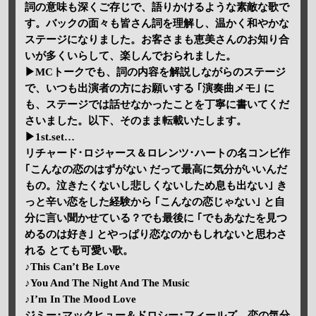
詞の意味も深くご存じで、語りかけるような素敵な歌で
す。バックの面々も皆さん詞を理解し、温かく和やかな
ステージになりました。お客さまも恵美さんのお知り合
いが多くいらして、楽しんでおられました。
▶MCトークでも、詞の内容を解説しながらのステージ
で、いつも出演者の方にお願いする ｢演奏曲メモ｣ に
も、ステージでは話せなかったことを丁寧に書いてくだ
さいました。以下、そのまま転載いたします。
▶1st.set…
リチャード･ロジャース＆ロレンツ･ハートの名コンビ作
｢こんなの恋のはずがない だって最高に気分がいいんだ
もの。泣きたくないし悲しくないしため息も出ない｣ き
っと辛い恋をした経験から ｢こんなの恋じゃない｣ と自
分に言い聞かせている？でも最後に ｢でもあなたを見つ
めるのは好き｣ とやっぱり恋なのかもしれないと思わさ
れる とても可愛い歌。
♪This Can’t Be Love
♪You And The Night And The Music
♪I’m In The Mood Love
ジミー･マックヒュー＆ドロシー･フィールズ 恋の気分