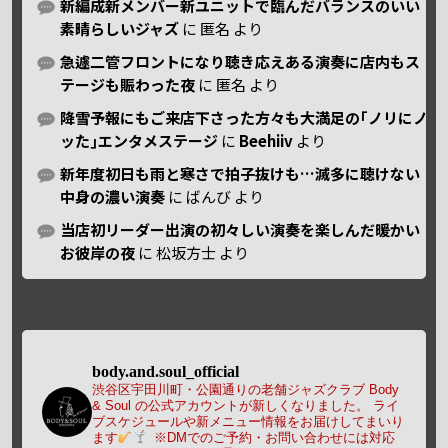
新編成新メンバー新ユニットで臨んだバランスのいい
素晴らしいジャズ
に
匿名
より
急遽二管フロントになり聴き応えある演奏に店内もス
テージも賑わった夜
に
匿名
より
降雪予報にもご来店下さった方々も大満足の｢ノリにノ
ッた｣エンタメステージ
に
Beehiiv
より
新年度初日も雨と寒さで拍子抜けも…滅多に聴けない
中身の濃い演奏
に
ばんび
より
当店初リーダー出演の初々しい演奏を楽しんだ暖かい
お彼岸の夜
に
松坂方士
より
body.and.soul_official
渋谷区宇田川町・公園通りの老舗ジャズクラブ Body
& Soul の公式アカウントが新しくなりました。
ライ
ブスケジュールや新メニュー情報をお届けしてまいり
ます
※DMでのご予約・お問い合わせには対応