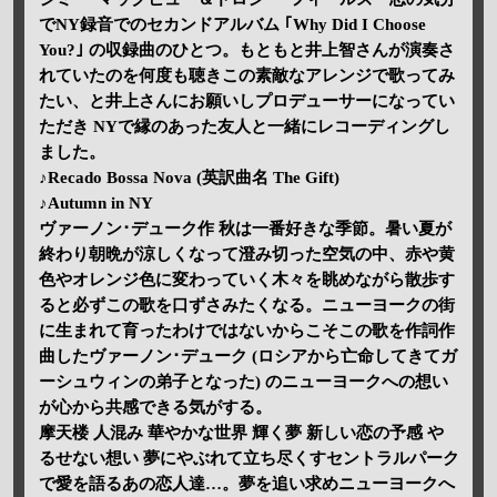
でNY録音でのセカンドアルバム ｢Why Did I Choose
You?｣ の収録曲のひとつ。もともと井上智さんが演奏さ
れていたのを何度も聴きこの素敵なアレンジで歌ってみ
たい、と井上さんにお願いしプロデューサーになってい
ただき NYで縁のあった友人と一緒にレコーディングし
ました。
♪Recado Bossa Nova (英訳曲名 The Gift)
♪Autumn in NY
ヴァーノン･デューク作 秋は一番好きな季節。暑い夏が
終わり朝晩が涼しくなって澄み切った空気の中、赤や黄
色やオレンジ色に変わっていく木々を眺めながら散歩す
ると必ずこの歌を口ずさみたくなる。ニューヨークの街
に生まれて育ったわけではないからこそこの歌を作詞作
曲したヴァーノン･デューク (ロシアから亡命してきてガ
ーシュウィンの弟子となった) のニューヨークへの想い
が心から共感できる気がする。
摩天楼 人混み 華やかな世界 輝く夢 新しい恋の予感 や
るせない想い 夢にやぶれて立ち尽くすセントラルパーク
で愛を語るあの恋人達…。夢を追い求めニューヨークへ