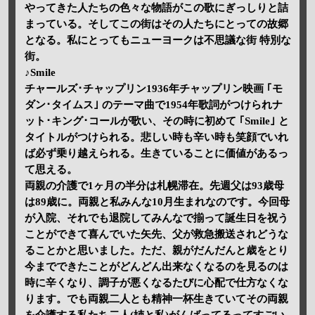
やってきた人たちの色々な物語がこの歌にぎっしりと詰
まっている。そしてこの街はその人たちにとっての故郷
となる。私にとってもニューヨークは不思議な街 特別な
街。
♪Smile
チャールズ･チャップリン1936年チャップリン映画 ｢モ
ダン･タイムス｣ のテーマ曲で1954年歌詞がつけられナ
ット･キング･コールが歌い、その時に初めて ｢Smile｣ と
タイトルがつけられる。悲しい時も辛い時も笑顔でいれ
ば必ず乗り越えられる。生きていることに価値があるっ
て思える。
両親の介護で1ヶ月の半分は札幌滞在。先週父は93歳母
は89歳に。両親と私みんな10月生まれなのです。今回母
が入院、それでも退院してみんなで揃って誕生日を祝う
ことができて喜んでいた矢先、父が救急搬送されどうな
ることかと思いました。ただ、親がだんだんと歳をとり
今までできたことがどんどん出来なくなるのを見るのは
時に辛くなり、調子が悪くなるたびに心配で仕方なくな
ります。でも両親二人とも精神一杯生きていてその両親