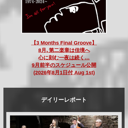
【3 Months Final Groove】
8月､第二楽章は佳境へ
心に刻む一夜は続く…
9月前半のスケジュール公開
(2026年8月1日付 Aug 1st)
デイリーレポート