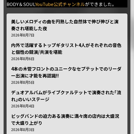
BODY＆SOUL
YouTube公式チャンネル
ができました。
美しいメロディの曲を円熟した自然体で伸び伸びと演
奏され堪能した夜
2026年8月7日
内外で活躍するトップギタリスト4人がそれぞれの音色
と個性の競演/共演を堪能
2026年8月6日
4本の木管フロントのユニークなセプテットでのリーダ
ー出演に才能を再認識!!
2026年8月5日
デュオアルバムがライブクァルテットで演奏された｢流
れ｣のいいステージ
2026年8月4日
ビッグバンドの迫力ある演奏に満々席の店内は大盛況
で大盛り上がり
2026年8月3日