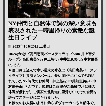
NY仲間と自然体で詞の深い意味も
表現された一時里帰りの素敵な誕
生日ライブ
2025年10月25日 土曜日
10/24(金)は《高田恵美バースデイライブ with 井上智グ
ループ》高田恵美(vo) 井上智(g) 中井知恵美(pf) 中村健吾
(b) さん
▶連日冷え込んで寒い週末の昨夜は《高田恵美バースデ
イライブ》共演メンバーは、長い間NYに住んで活躍さ
れていたNY時代のお仲間、井上智(g) 中井知恵美(pf) 中
村健吾(b) さんです。現在はご両親がご高齢でお母様の
体調が優れず、ご実家の北海道に里帰り中でその合間を
縫ってステージに立たれました。
▶彼女のお人柄のように飾らずヴォーカルも自然体で、