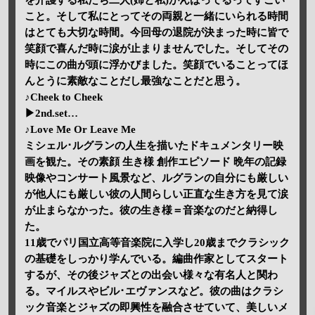
を介護する私たち二人(姉と私)がんばってるってすごい
こと。そして私にとってその両親と一緒にいられる時間
はとても大切な時間。今回母の退院が決まった時に皆で
笑顔で喜んだ時に涙が止まりませんでした。そしてその
時にこの曲が頭に浮かびました。笑顔でいることってほ
んとうに素敵なことだし最強なことだと思う。
♪Cheek to Cheek
▶2nd.set…
♪Love Me Or Leave Me
ミシェル･ルグランの人生を描いたドキュメンタリー映
画を観た。その素顔 生き様 創作エピソード 晩年の記録
映像やコンサート風景など、ルグランの自分にも厳しい
が他人にも厳しい彼の人間らしい正直な生き方を見て涙
が止まらなかった。彼の生き様＝音楽なのだと納得し
た。
11歳でパリ国立高等音楽院に入学し20歳までクラシック
の基礎をしっかり学んでいる。編曲作家としてスタート
するが、その後ジャズとの出会い様々な有名人と関わ
る。マイルスやビル･エヴァンスなど。彼の曲はクラシ
ック音楽とジャズの即興性を融合させていて、美しいメ