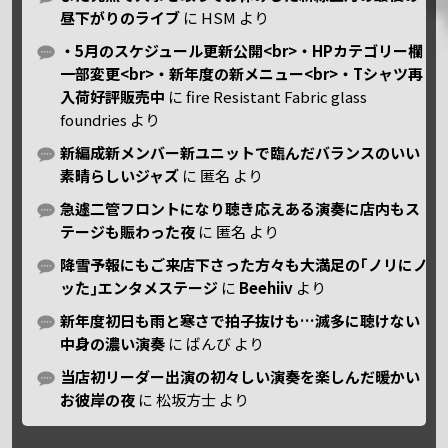
昼下がりのライブ
に
HSM
より
・5月のスケジュール更新公開<br>・HPカテゴリー欄
一部変更<br>・新年度の新メニュー<br>・Tシャツ再
入荷好評販売中
に
fire Resistant Fabric glass
foundries
より
新編成新メンバー新ユニットで臨んだバランスのいい
素晴らしいジャズ
に
匿名
より
急遽二管フロントになり聴き応えある演奏に店内もス
テージも賑わった夜
に
匿名
より
降雪予報にもご来店下さった方々も大満足の｢ノリにノ
ッた｣エンタメステージ
に
Beehiiv
より
新年度初日も雨と寒さで拍子抜けも…滅多に聴けない
中身の濃い演奏
に
ばんび
より
当店初リーダー出演の初々しい演奏を楽しんだ暖かい
お彼岸の夜
に
松坂方士
より