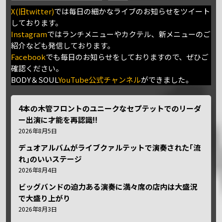
X(旧twitter)
では毎日の細かなライブのお知らせをツイート
しております。
Instagram
ではランチメニューやカクテル、新メニューのご
紹介なども発信しております。
Facebook
でも毎日のお知らせをしておりますので、ぜひご
確認ください。
BODY＆SOUL
YouTube公式チャンネル
ができました。
4本の木管フロントのユニークなセプテットでのリーダ
ー出演に才能を再認識!!
2026年8月5日
デュオアルバムがライブクァルテットで演奏された｢流
れ｣のいいステージ
2026年8月4日
ビッグバンドの迫力ある演奏に満々席の店内は大盛況
で大盛り上がり
2026年8月3日