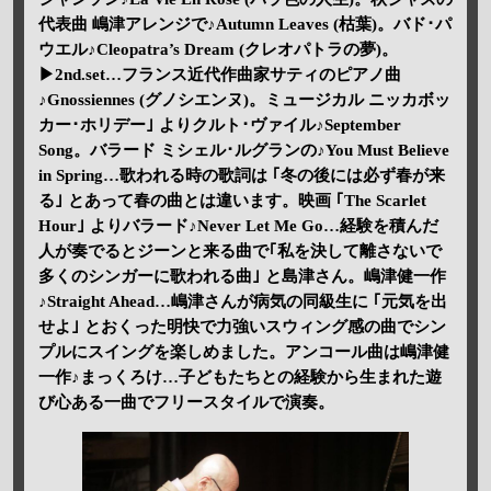
代表曲 嶋津アレンジで♪Autumn Leaves (枯葉)。バド･パ
ウエル♪Cleopatra’s Dream (クレオパトラの夢)。
▶2nd.set…フランス近代作曲家サティのピアノ曲
♪Gnossiennes (グノシエンヌ)。ミュージカル ニッカボッ
カー･ホリデー｣ よりクルト･ヴァイル♪September
Song。バラード ミシェル･ルグランの♪You Must Believe
in Spring…歌われる時の歌詞は ｢冬の後には必ず春が来
る｣ とあって春の曲とは違います。映画 ｢The Scarlet
Hour｣ よりバラード♪Never Let Me Go…経験を積んだ
人が奏でるとジーンと来る曲で｢私を決して離さないで
多くのシンガーに歌われる曲｣ と島津さん。嶋津健一作
♪Straight Ahead…嶋津さんが病気の同級生に ｢元気を出
せよ｣ とおくった明快で力強いスウィング感の曲でシン
プルにスイングを楽しめました。アンコール曲は嶋津健
一作♪まっくろけ…子どもたちとの経験から生まれた遊
び心ある一曲でフリースタイルで演奏。