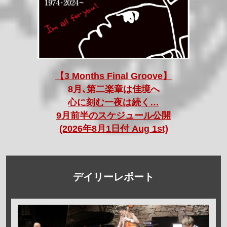
【3 Months Final Groove】
8月､第二楽章は佳境へ
心に刻む一夜は続く…
9月前半のスケジュール公開
(2026年8月1日付 Aug 1st)
デイリーレポート