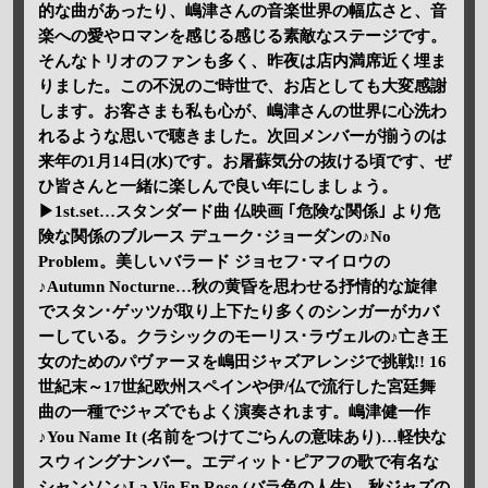
的な曲があったり、嶋津さんの音楽世界の幅広さと、音
楽への愛やロマンを感じる感じる素敵なステージです。
そんなトリオのファンも多く、昨夜は店内満席近く埋ま
りました。この不況のご時世で、お店としても大変感謝
します。お客さまも私も心が、嶋津さんの世界に心洗わ
れるような思いで聴きました。次回メンバーが揃うのは
来年の1月14日(水)です。お屠蘇気分の抜ける頃です、ぜ
ひ皆さんと一緒に楽しんで良い年にしましょう。
▶1st.set…スタンダード曲 仏映画 ｢危険な関係｣ より危
険な関係のブルース デューク･ジョーダンの♪No
Problem。美しいバラード ジョセフ･マイロウの
♪Autumn Nocturne…秋の黄昏を思わせる抒情的な旋律
でスタン･ゲッツが取り上下たり多くのシンガーがカバ
ーしている。クラシックのモーリス･ラヴェルの♪亡き王
女のためのパヴァーヌを嶋田ジャズアレンジで挑戦!! 16
世紀末～17世紀欧州スペインや伊/仏で流行した宮廷舞
曲の一種でジャズでもよく演奏されます。嶋津健一作
♪You Name It (名前をつけてごらんの意味あり)…軽快な
スウィングナンバー。エディット･ピアフの歌で有名な
シャンソン♪La Vie En Rose (バラ色の人生)。秋ジャズの