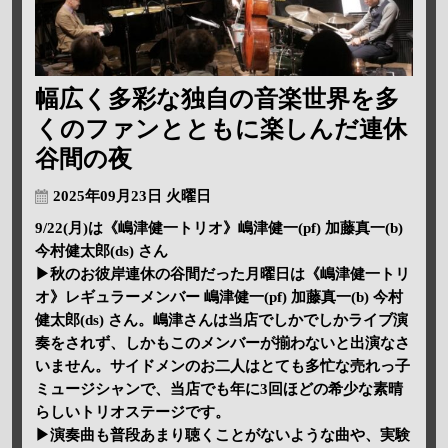
幅広く多彩な独自の音楽世界を多
くのファンとともに楽しんだ連休
谷間の夜
2025年09月23日 火曜日
9/22(月)は《嶋津健一トリオ》嶋津健一(pf) 加藤真一(b)
今村健太郎(ds) さん
▶秋のお彼岸連休の谷間だった月曜日は《嶋津健一トリ
オ》レギュラーメンバー 嶋津健一(pf) 加藤真一(b) 今村
健太郎(ds) さん。嶋津さんは当店でしかでしかライブ演
奏をされず、しかもこのメンバーが揃わないと出演なさ
いません。サイドメンのお二人はとても多忙な売れっ子
ミュージシャンで、当店でも年に3回ほどの希少な素晴
らしいトリオステージです。
▶演奏曲も普段あまり聴くことがないような曲や、実験