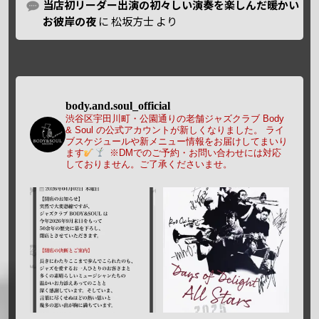
当店初リーダー出演の初々しい演奏を楽しんだ暖かい
お彼岸の夜
に
松坂方士
より
body.and.soul_official
渋谷区宇田川町・公園通りの老舗ジャズクラブ Body
& Soul の公式アカウントが新しくなりました。
ライ
ブスケジュールや新メニュー情報をお届けしてまいり
ます
※DMでのご予約・お問い合わせには対応
しておりません。ご了承くださいませ。