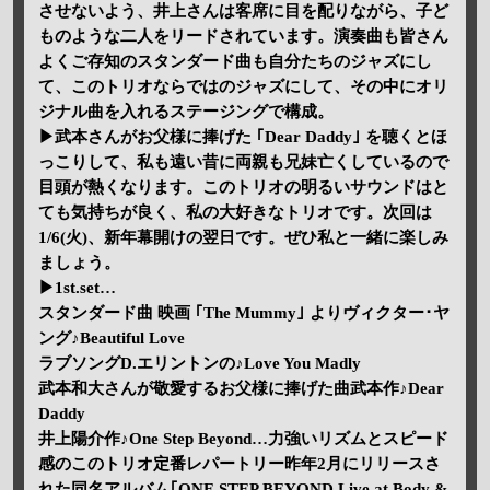
させないよう、井上さんは客席に目を配りながら、子ど
ものような二人をリードされています。演奏曲も皆さん
よくご存知のスタンダード曲も自分たちのジャズにし
て、このトリオならではのジャズにして、その中にオリ
ジナル曲を入れるステージングで構成。
▶武本さんがお父様に捧げた ｢Dear Daddy｣ を聴くとほ
っこりして、私も遠い昔に両親も兄妹亡くしているので
目頭が熱くなります。このトリオの明るいサウンドはと
ても気持ちが良く、私の大好きなトリオです。次回は
1/6(火)、新年幕開けの翌日です。ぜひ私と一緒に楽しみ
ましょう。
▶1st.set…
スタンダード曲 映画 ｢The Mummy｣ よりヴィクター･ヤ
ング♪Beautiful Love
ラブソングD.エリントンの♪Love You Madly
武本和大さんが敬愛するお父様に捧げた曲武本作♪Dear
Daddy
井上陽介作♪One Step Beyond…力強いリズムとスピード
感のこのトリオ定番レパートリー昨年2月にリリースさ
れた同名アルバム｢ONE STEP BEYOND Live at Body &