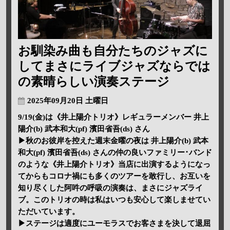
お馴染み曲も自分たちのジャズに
してまさにライブジャズならでは
の素晴らしい演奏ステージ
2025年09月20日 土曜日
9/19(金)は《井上陽介トリオ》レギュラーメンバー 井上
陽介(b) 武本和大(pf) 濱田省吾(ds) さん
▶秋のお彼岸を控えた週末金曜の夜は 井上陽介(b) 武本
和大(pf) 濱田省吾(ds) さんの仲の良いファミリー･バンド
のような《井上陽介トリオ》当店に出演するようになっ
てからもコロナ禍にも多くのツアーを敢行し、お互いを
知り尽くした阿吽の呼吸の演奏は、まさにジャズライ
ブ。このトリオの時は私はいつも安心して楽しませてい
ただいています。
▶ステージは適度にユーモラスでお客さまを決して退屈