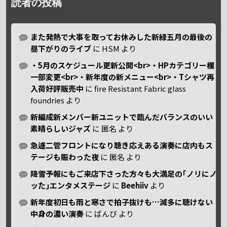
読者の投稿
また発熱で大事を取ってお休みした新緑五月の最後の
昼下がりのライブ
に
HSM
より
・5月のスケジュール更新公開<br>・HPカテゴリー欄
一部変更<br>・新年度の新メニュー<br>・Tシャツ再
入荷好評販売中
に
fire Resistant Fabric glass
foundries
より
新編成新メンバー新ユニットで臨んだバランスのいい
素晴らしいジャズ
に
匿名
より
急遽二管フロントになり聴き応えある演奏に店内もス
テージも賑わった夜
に
匿名
より
降雪予報にもご来店下さった方々も大満足の｢ノリにノ
ッた｣エンタメステージ
に
Beehiiv
より
新年度初日も雨と寒さで拍子抜けも…滅多に聴けない
中身の濃い演奏
に
ばんび
より