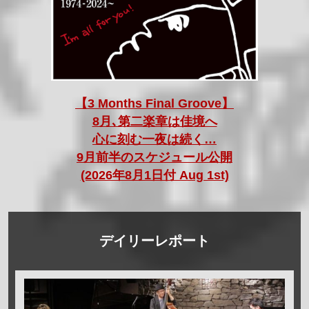
【3 Months Final Groove】
8月､第二楽章は佳境へ
心に刻む一夜は続く…
9月前半のスケジュール公開
(2026年8月1日付 Aug 1st)
デイリーレポート