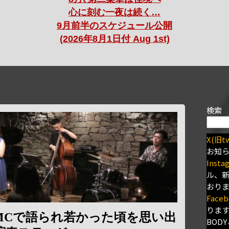
心に刻む一夜は続く…
9月前半のスケジュール公開
(2026年8月1日付 Aug 1st)
検索
X(旧tw
お知
Insta
ル、
おり
Faceb
りま
MCで語られ若かった頃を思い出
BODY