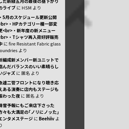
した新緑五月の最後の昼下がり
のライブ
に
HSM
より
・5月のスケジュール更新公開
<br>・HPカテゴリー欄一部変
更<br>・新年度の新メニュー
<br>・Tシャツ再入荷好評販売
中
に
fire Resistant Fabric glass
foundries
より
新編成新メンバー新ユニットで
臨んだバランスのいい素晴らし
いジャズ
に
匿名
より
急遽二管フロントになり聴き応
えある演奏に店内もステージも
賑わった夜
に
匿名
より
降雪予報にもご来店下さった
方々も大満足の｢ノリにノッた｣
エンタメステージ
に
Beehiiv
よ
り