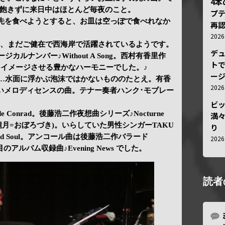
4
飽きずに来日中はほとんど毎夜のこと。
プ
先を食べようとすると、お皿は空っぽで食べれなか
再認
202
歳、まだご健在で西海岸で活躍されているようです。
デ
ージカルナンバー♪Without A Song。西村有香里作
トで
色合いをイメージさせる豊かなハーモニーでした。♪
ー
かた)…水面に浮かぶ泡沫ではかないもののたとえ。有香
202
ngs…温かいメロディセンスの曲。テナー奏者ハンク･モブレー
ビ
ade Conrad。後藤浩二作夜想曲シリーズ♪Nocturne
満
on (朧月=おぼろづき)。いらしていた男性シンガーTAKU
り
nd Soul。アンコール曲は後藤浩二作バラード
202
目のアルバム収録曲♪Evening News でした。
読者