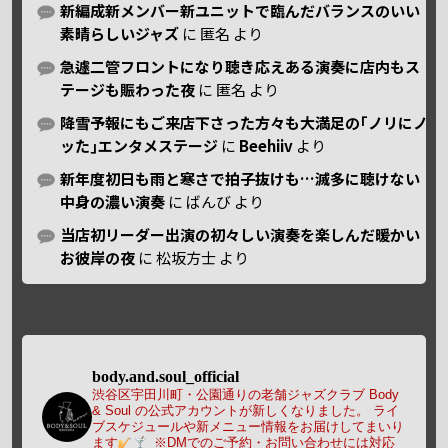
新編成新メンバー新ユニットで臨んだバランスのいい
素晴らしいジャズ
に
匿名
より
急遽二管フロントになり聴き応えある演奏に店内もス
テージも賑わった夜
に
匿名
より
降雪予報にもご来店下さった方々も大満足の｢ノリにノ
ッた｣エンタメステージ
に
Beehiiv
より
新年度初日も雨と寒さで拍子抜けも…滅多に聴けない
中身の濃い演奏
に
ばんび
より
当店初リーダー出演の初々しい演奏を楽しんだ暖かい
お彼岸の夜
に
松坂方士
より
body.and.soul_official
渋谷区宇田川町・公園通りの老舗ジャズクラブ Body
& Soul の公式アカウントが新しくなりました。
ライ
ブスケジュールや新メニュー情報をお届けしてまいり
ます
※DMでのご予約・お問い合わせには対応