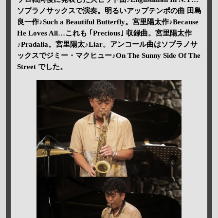
ソプラノサックスで演奏。明るいアップテンポの曲 田島
良一作♪Such a Beautiful Butterfly。宮里陽太作♪Because
He Loves All…これも ｢Precious｣ 収録曲。宮里陽太作
♪Pradalia。宮里陽太♪Liar。アンコール曲はソプラノサ
ックスでジミー・マクヒュー♪On The Sunny Side Of The
Street でした。