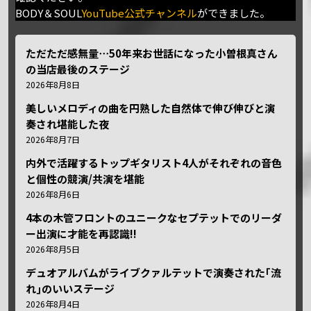
BODY＆SOUL
YouTube公式チャンネル
ができました。
ただただ感無量⋯50年来お世話になった小曽根真さん
の当店最後のステージ
2026年8月8日
美しいメロディの曲を円熟した自然体で伸び伸びと演
奏され堪能した夜
2026年8月7日
内外で活躍するトップギタリスト4人がそれぞれの音色
と個性の競演/共演を堪能
2026年8月6日
4本の木管フロントのユニークなセプテットでのリーダ
ー出演に才能を再認識!!
2026年8月5日
デュオアルバムがライブクァルテットで演奏された｢流
れ｣のいいステージ
2026年8月4日