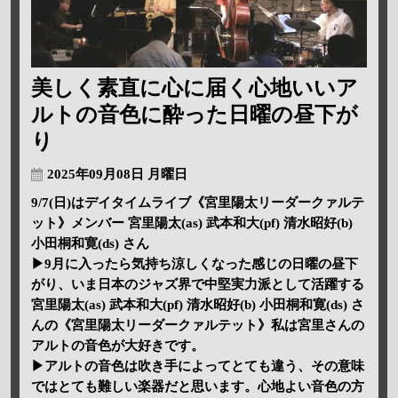
美しく素直に心に届く心地いいア
ルトの音色に酔った日曜の昼下が
り
2025年09月08日 月曜日
9/7(日)はデイタイムライブ《宮里陽太リーダークァルテ
ット》メンバー 宮里陽太(as) 武本和大(pf) 清水昭好(b)
小田桐和寛(ds) さん
▶9月に入ったら気持ち涼しくなった感じの日曜の昼下
がり、いま日本のジャズ界で中堅実力派として活躍する
宮里陽太(as) 武本和大(pf) 清水昭好(b) 小田桐和寛(ds) さ
んの《宮里陽太リーダークァルテット》私は宮里さんの
アルトの音色が大好きです。
▶アルトの音色は吹き手によってとても違う、その意味
ではとても難しい楽器だと思います。心地よい音色の方