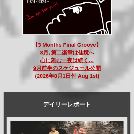
【3 Months Final Groove】
8月､第二楽章は佳境へ
心に刻む一夜は続く…
9月前半のスケジュール公開
(2026年8月1日付 Aug 1st)
デイリーレポート