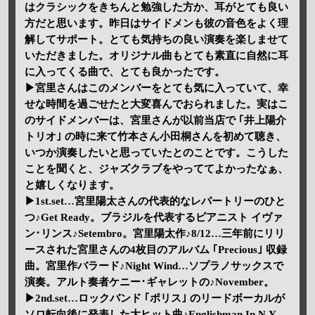
はクラシックをきちんと勉強した方か、耳がとても良い
方だと思います。昨日はサイドメンも彼の音色をよく理
解してサポート。とても気持ちの良い演奏を楽しませて
いただきました。オリジナル曲もとても素直に自然に耳
に入ってくる曲で、とても良かったです。
▶宮里さんはこのメンバーをとても気に入っていて、幸
せな時間を過ごせたと大変喜んでおられました。実はこ
のサイドメンバーは、宮里さんが以前当店で ｢井上陽介
トリオ｣ の時に来て竹本さん小田桐さんを初めて聴き、
いつか演奏したいと思っていたとのことです。こうした
ことを聞くと、ジャズクラブをやっててよかったなぁ、
と嬉しくなります。
▶1st.set…宮里陽太さんの代表的なレパートリーのひと
つ♪Get Ready。ブラジルを代表するピアニスト イヴァ
ン･リンス♪Setembro。宮里陽太作♪8/12…三年前にリリ
ースされた宮里さんの4枚目のアルバム ｢Precious｣ 収録
曲。宮里作バラード♪Night Wind…ソプラノサックスで
演奏。アルト奏者ケニー･ギャレットの♪November。
▶2nd.set…ロックバンド ｢ポリス｣ のリードボーカルが
ソロ転向後に発表した大ヒット曲♪Englishman In N.Y…