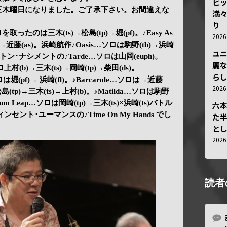
ビ
第三木曜日になりました。ご了承下さい。お間違えな
満
り
…ソロを取ったのは三木(ts)→松島(tp)→堀(pf)。♪Easy As
202
s)→近藤(as)。浜崎航作♪Oasis…ソロは駒野(tb)→浜崎
ユ
ルトン･ナシメントの♪Tarde…ソロは山岡(euph)。
麗
ロ上村(b)→三木(ts)→岡崎(tp)→柴田(ds)。
ら
ソロは堀(pf)→ 浜崎(fl)。♪Barcarole…ソロは→近藤
202
ソロは松島(tp)→三木(ts)→上村(b)。♪Matilda…ソロは駒野
ntum Leap…ソロは岡崎(tp)→三木(ts)×浜崎(ts)バトル
六
セント･ユーマンスの♪Time On My Hands でし
た
と
202
読者