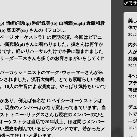
がで
美
tp) 岡崎好朗(tp) 駒野逸美(tb) 山岡潤(euph) 近藤和彦
体
村信(b) 柴田亮(ds) さんの《フロン…
202
ページ オーケストラ》の定期公演。今回はピアニ
内
掘秀彰(pf)さんに替わりました。掘さんは何年か
人が
うです。軽いリハーサルだけで本番に臨まれました
共
リーダー三木さんも多くのお客さまがいらしてくれ
202
パーカッショニストのマーク･ウォーマーさんが来
4
トインされました。流石大御所、とても素晴らしい演奏
プ
。10人の生音による演奏は、やっぱり気持ちいいで
再認
202
があり、例えば有名な C.ベイシーオーケストラは
デ
すが、現在のメンバーはかなり変わってきています。当
トで
スト トニー･サッグスさんも現在のメンバーのひと
ー
 オーケストラは当店で20年以上、ほぼ同じメンバー
202
い歴史を刻んでいるビッグバンドです。若かったメ
頑張ってほしいと思います。