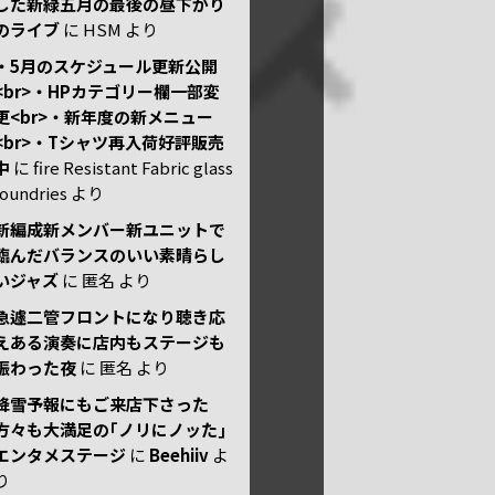
した新緑五月の最後の昼下がり
のライブ
に
HSM
より
・5月のスケジュール更新公開
<br>・HPカテゴリー欄一部変
更<br>・新年度の新メニュー
<br>・Tシャツ再入荷好評販売
中
に
fire Resistant Fabric glass
foundries
より
新編成新メンバー新ユニットで
臨んだバランスのいい素晴らし
いジャズ
に
匿名
より
急遽二管フロントになり聴き応
えある演奏に店内もステージも
賑わった夜
に
匿名
より
降雪予報にもご来店下さった
方々も大満足の｢ノリにノッた｣
エンタメステージ
に
Beehiiv
よ
り