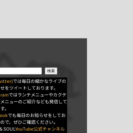
検索
itter)
では毎日の細かなライブの
らせをツイートしております。
gram
ではランチメニューやカクテ
新メニューのご紹介なども発信して
ます。
ook
でも毎日のお知らせをしてお
すので、ぜひご確認ください。
＆SOUL
YouTube公式チャンネル