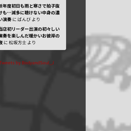
新年度初日も雨と寒さで拍子抜
けも…滅多に聴けない中身の濃
い演奏
に
ばんび
より
当店初リーダー出演の初々しい
演奏を楽しんだ暖かいお彼岸の
夜
に
松坂方士
より
Tweets by BodyandSoul_J