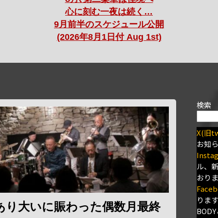
心に刻む一夜は続く…
9月前半のスケジュール公開
(2026年8月1日付 Aug 1st)
検索
X(旧tw
お知
Insta
ル、
おり
Faceb
りま
あり大いに賑わった偶数月最終
BODY