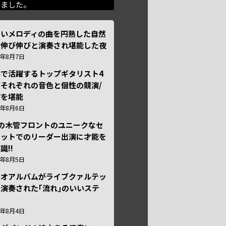
きました。
しいメロディの曲を円熟した自然
で伸び伸びと演奏され堪能した夜
6年8月7日
外で活躍するトップギタリスト4
それぞれの音色と個性の競演/
演を堪能
6年8月6日
本の木管フロントのユニークなセ
テットでのリーダー出演に才能を
識!!
6年8月5日
ュオアルバムがライブクァルテッ
演奏された｢流れ｣のいいステ
ジ
6年8月4日