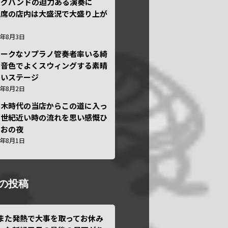
ッグバンドの迫力ある演奏に
々席の店内は大盛況で大盛り上が
6年8月3日
ニークなソプラノ管奏者率いる綺
な音色でよくスウィングする素晴
しいステージ
6年8月2日
本木時代の当店からこの道に入っ
半世紀近い時の流れを思い感慨ひ
しおの夜
6年8月1日
の投稿
また発熱で大事を取ってお休み