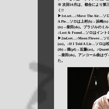
※ 次回10月は、都合により
く!!
▶1st.set…♪Move The Air
A Pie…ソロは上村(b)→浜崎(t
(ts)→柴田(ds)。ブラジルのミ
♪Lost & Found…ソロはイント
▶2nd.set…♪Moon Flower…
(as)。♪If I Told A Lie…
(tb)→堀(pf)→近藤(as)。♪Qua
→柴田(ds)。アンコール曲はヴィン
た。