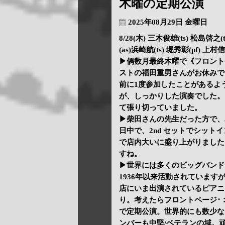
木曜の定期公演
2025年08月29日 金曜日
8/28(木) 三木俊雄(ts) 松島啓之(
(as)浜崎航(ts) 堀秀彰(pf) 上
▶偶数月最終木曜で《フロント
ストの福田重男さんがお休みで、
前に1度参加したことがあるよ
が、しっかりした演奏でした。
て張り切っていました。
▶柴田さんの先生だった方で、
日中で、2nd セットでシッ
で店内大いに盛り上がりました
すね。
▶世界には多くのビッグバンド
1936年以来活動されていま
店にいま出演されているピアニ
り。考えたらフロントページ･
で定期公演。世界的にも数少な
ンバーも中堅/ベテランの域。