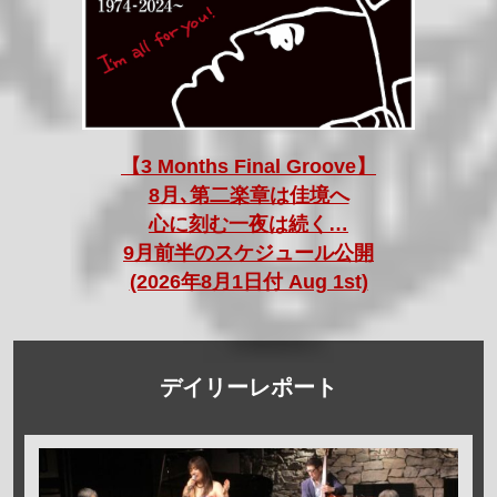
【3 Months Final Groove】
8月､第二楽章は佳境へ
心に刻む一夜は続く…
9月前半のスケジュール公開
(2026年8月1日付 Aug 1st)
デイリーレポート