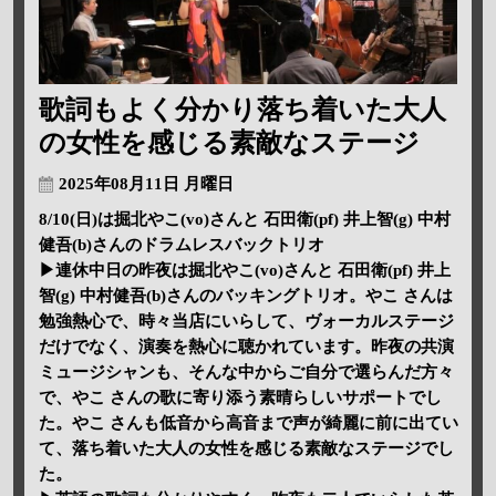
歌詞もよく分かり落ち着いた大人
の女性を感じる素敵なステージ
2025年08月11日 月曜日
8/10(日)は掘北やこ(vo)さんと 石田衛(pf) 井上智(g) 中村
健吾(b)さんのドラムレスバックトリオ
▶連休中日の昨夜は掘北やこ(vo)さんと 石田衛(pf) 井上
智(g) 中村健吾(b)さんのバッキングトリオ。やこ さんは
勉強熱心で、時々当店にいらして、ヴォーカルステージ
だけでなく、演奏を熱心に聴かれています。昨夜の共演
ミュージシャンも、そんな中からご自分で選らんだ方々
で、やこ さんの歌に寄り添う素晴らしいサポートでし
た。やこ さんも低音から高音まで声が綺麗に前に出てい
て、落ち着いた大人の女性を感じる素敵なステージでし
た。