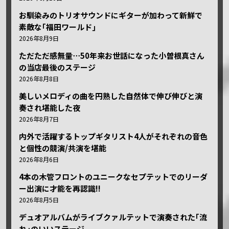
お馴染みのトリオサウンドにギターが加わって新鮮で
素敵な｢福田ワールド｣
2026年8月9日
ただただ感無量⋯50年来お世話になった小曽根真さん
の当店最後のステージ
2026年8月8日
美しいメロディの曲を円熟した自然体で伸び伸びと演
奏され堪能した夜
2026年8月7日
内外で活躍するトップギタリスト4人がそれぞれの音色
と個性の競演/共演を堪能
2026年8月6日
4本の木管フロントのユニークなセプテットでのリーダ
ー出演に才能を再認識!!
2026年8月5日
デュオアルバムがライブクァルテットで演奏された｢流
れ｣のいいステージ