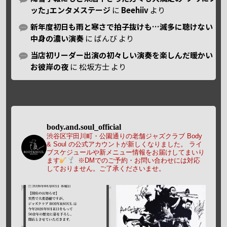
ッた｣エンタメステージ
に
Beehiiv
より
新年度初日も雨と寒さで拍子抜けも…滅多に聴けない
中身の濃い演奏
に
ばんび
より
当店初リーダー出演の初々しい演奏を楽しんだ暖かい
お彼岸の夜
に
松坂方士
より
body.and.soul_official
渋谷区宇田川町・公園通りの老舗ジャズクラブ Body
& Soul の公式アカウントが新しくなりました。
ライ
ブスケジュールや新メニュー情報をお届けしてまいり
ます
※DMでのご予約・お問い合わせには対応
しておりません。ご了承くださいませ。