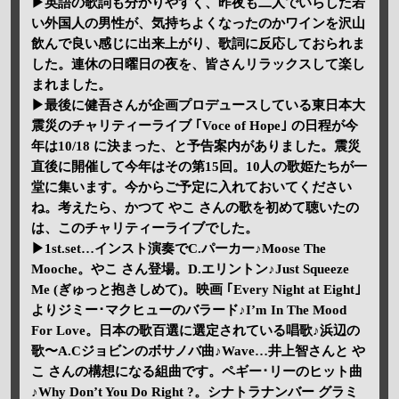
▶英語の歌詞も分かりやすく、昨夜も二人でいらした若
い外国人の男性が、気持ちよくなったのかワインを沢山
飲んで良い感じに出来上がり、歌詞に反応しておられま
した。連休の日曜日の夜を、皆さんリラックスして楽し
まれました。
▶最後に健吾さんが企画プロデュースしている東日本大
震災のチャリティーライブ ｢Voce of Hope｣ の日程が今
年は10/18 に決まった、と予告案内がありました。震災
直後に開催して今年はその第15回。10人の歌姫たちが一
堂に集います。今からご予定に入れておいてください
ね。考えたら、かつて やこ さんの歌を初めて聴いたの
は、このチャリティーライブでした。
▶1st.set…インスト演奏でC.パーカー♪Moose The
Mooche。やこ さん登場。D.エリントン♪Just Squeeze
Me (ぎゅっと抱きしめて)。映画 ｢Every Night at Eight｣
よりジミー･マクヒューのバラード♪I’m In The Mood
For Love。日本の歌百選に選定されている唱歌♪浜辺の
歌〜A.Cジョビンのボサノバ曲♪Wave…井上智さんと や
こ さんの構想になる組曲です。ペギー･リーのヒット曲
♪Why Don’t You Do Right ?。シナトラナンバー グラミ