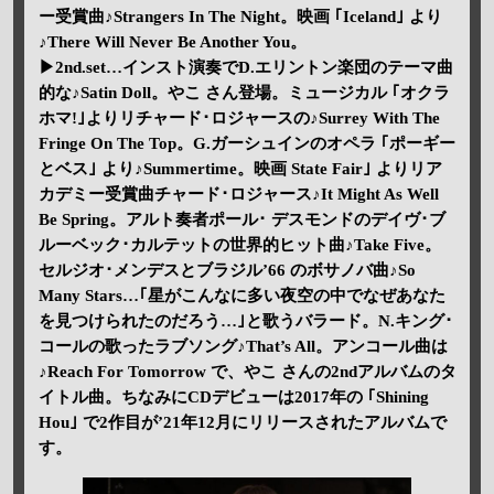
ー受賞曲♪Strangers In The Night。映画 ｢Iceland｣ より
♪There Will Never Be Another You。
▶2nd.set…インスト演奏でD.エリントン楽団のテーマ曲
的な♪Satin Doll。やこ さん登場。ミュージカル ｢オクラ
ホマ!｣よりリチャード･ロジャースの♪Surrey With The
Fringe On The Top。G.ガーシュインのオペラ ｢ポーギー
とベス｣ より♪Summertime。映画 State Fair｣ よりリア
カデミー受賞曲チャード･ロジャース♪It Might As Well
Be Spring。アルト奏者ポール･ デスモンドのデイヴ･ブ
ルーベック･カルテットの世界的ヒット曲♪Take Five。
セルジオ･メンデスとブラジル’66 のボサノバ曲♪So
Many Stars…｢星がこんなに多い夜空の中でなぜあなた
を見つけられたのだろう…｣と歌うバラード。N.キング･
コールの歌ったラブソング♪That’s All。アンコール曲は
♪Reach For Tomorrow で、やこ さんの2ndアルバムのタ
イトル曲。ちなみにCDデビューは2017年の ｢Shining
Hou｣ で2作目が’21年12月にリリースされたアルバムで
す。