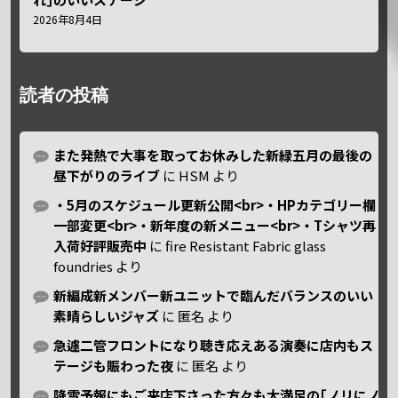
2026年8月4日
読者の投稿
また発熱で大事を取ってお休みした新緑五月の最後の
昼下がりのライブ
に
HSM
より
・5月のスケジュール更新公開<br>・HPカテゴリー欄
一部変更<br>・新年度の新メニュー<br>・Tシャツ再
入荷好評販売中
に
fire Resistant Fabric glass
foundries
より
新編成新メンバー新ユニットで臨んだバランスのいい
素晴らしいジャズ
に
匿名
より
急遽二管フロントになり聴き応えある演奏に店内もス
テージも賑わった夜
に
匿名
より
降雪予報にもご来店下さった方々も大満足の｢ノリにノ