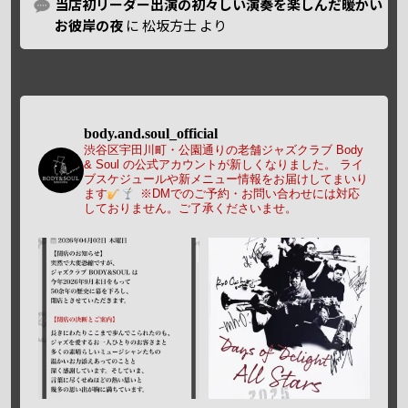
当店初リーダー出演の初々しい演奏を楽しんだ暖かい
お彼岸の夜
に
松坂方士
より
body.and.soul_official
渋谷区宇田川町・公園通りの老舗ジャズクラブ Body
& Soul の公式アカウントが新しくなりました。
ライ
ブスケジュールや新メニュー情報をお届けしてまいり
ます
※DMでのご予約・お問い合わせには対応
しておりません。ご了承くださいませ。