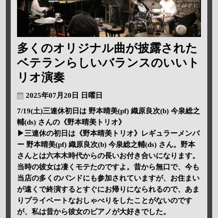
多くのオリジナル曲が披露された
ベテランらしいバランスのいいト
リオ演奏
2025年07月20日 日曜日
7/19(土)三連休初日は 野本晴美(pf) 織原良次(b) 今泉総之
輔(ds) さんの《野本晴美トリオ》
▶三連休の初日は《野本晴美トリオ》レギュラーメンバ
ー 野本晴美(pf) 織原良次(b) 今泉総之輔(ds) さん。野本
さんとは六本木時代からの長いお付き合いになります。
当時の彼女は凄くモテたのですよ。昔から無口で、今も
当店の多くのバンドにも参加されていますが、お住まい
が遠くで終演するとすぐにお帰りになられるので、あま
りプライベートなおしゃべりをしたことがないのです
が、私は昔から彼女のピアノが大好きでした。