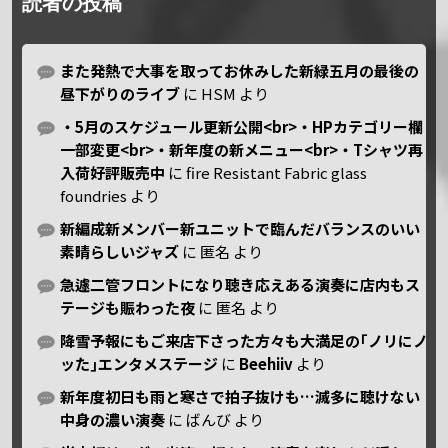
読者の投稿
また発熱で大事を取ってお休みした新緑五月の最後の
昼下がりのライブ
に
HSM
より
・5月のスケジュール更新公開<br>・HPカテゴリー欄
一部変更<br>・新年度の新メニュー<br>・Tシャツ再
入荷好評販売中
に
fire Resistant Fabric glass
foundries
より
新編成新メンバー新ユニットで臨んだバランスのいい
素晴らしいジャズ
に
匿名
より
急遽二管フロントになり聴き応えある演奏に店内もス
テージも賑わった夜
に
匿名
より
降雪予報にもご来店下さった方々も大満足の｢ノリにノ
ッた｣エンタメステージ
に
Beehiiv
より
新年度初日も雨と寒さで拍子抜けも…滅多に聴けない
中身の濃い演奏
に
ばんび
より