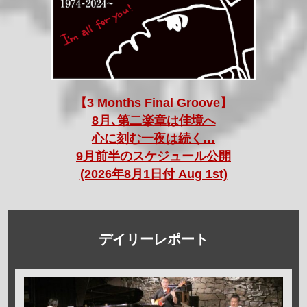
【3 Months Final Groove】
8月､第二楽章は佳境へ
心に刻む一夜は続く…
9月前半のスケジュール公開
(2026年8月1日付 Aug 1st)
デイリーレポート