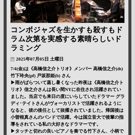
コンボジャズを生かすも殺すもド
ラム次第を実感する素晴らしいド
ラミング
2025年07月05日 土曜日
7/4(金)は《高橋信之介トリオ》メンバー 高橋信之介(ds)
竹下玲央(pf) 戸坂那姫(b) さん
▶雨がぱらついて蒸し暑くなった昨夜は《高橋信之介ト
リオ》信之介さんは長い間NYに在住され活躍されてい
ました。当店でも来日の度にいらしていたドラマー グラ
ディ･テイトさんがヴォーカリストで活躍されるように
なると、彼の後任として抜擢されていました。帰国後は
小曽根真さんのバンドで活躍。今は国立音大で後輩の指
導をされている私の大好きなドラマーです。
▶タッチと切れの良いピアノを奏でる竹下さん、小柄で