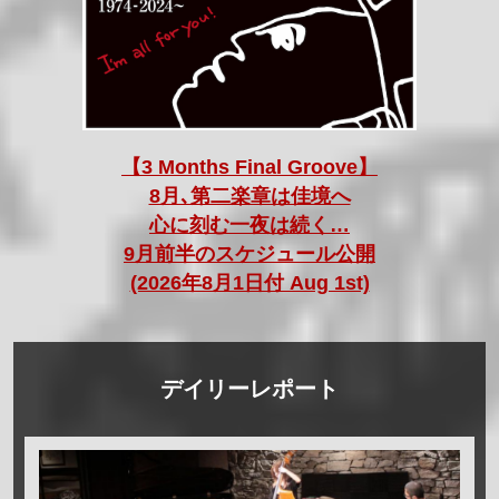
【3 Months Final Groove】
8月､第二楽章は佳境へ
心に刻む一夜は続く…
9月前半のスケジュール公開
(2026年8月1日付 Aug 1st)
デイリーレポート