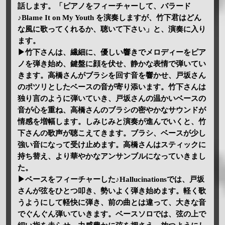
話します。「ピアノをフィーチャーして、バラード
♪Blame It on My Youth を演奏しますが、竹下君はどん
な風に歌ってくれるか、聴いて下さい」と、演奏に入り
ます。
▶竹下さんは、繊細に、優しい響きでメロディーをピア
ノを弾き始め、鍵盤に顔を伏せ、静かな表情で弾いてい
きます。高橋さんがブラシを回す音を響かせ、戸坂さん
のポツリとしたベースの音が寄り添います。竹下さんは
独り言のように弾いていき、戸坂さんの温かいベースの
音が心を重ね、高橋さんのブラシの密やかなサウンドが
情感を増幅します。しみじみと演奏が進んでいくと、竹
下さんの歌声が聴こえてきます。ブラシ、ベースが少し
強い音になって受け止めます。高橋さんはスティックに
持ち替え、より華やかなアンサンブルになっていきまし
た。
▶ベースをフィーチャーした♪Hallucinationsでは、戸坂
さんが弦をひとつ叩き、勢いよく弾き始めます。軽く歌
うようにして軽快に弾き、前の曲とは違って、大きな音
でぐんぐん弾いていきます。ベースソロでは、弦の上で