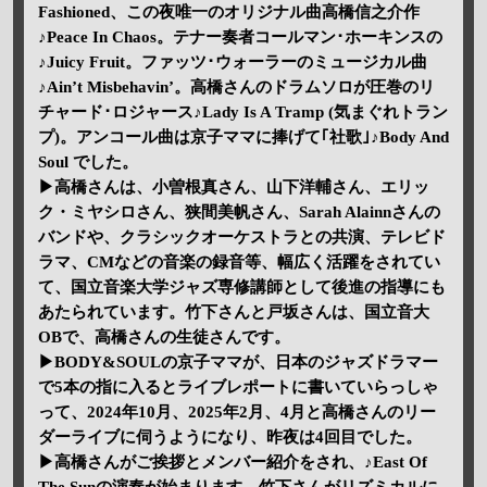
Fashioned、この夜唯一のオリジナル曲高橋信之介作
♪Peace In Chaos。テナー奏者コールマン･ホーキンスの
♪Juicy Fruit。ファッツ･ウォーラーのミュージカル曲
♪Ain’t Misbehavin’。高橋さんのドラムソロが圧巻のリ
チャード･ロジャース♪Lady Is A Tramp (気まぐれトラン
プ)。アンコール曲は京子ママに捧げて｢社歌｣♪Body And
Soul でした。
▶高橋さんは、小曽根真さん、山下洋輔さん、エリッ
ク・ミヤシロさん、狭間美帆さん、Sarah Alainnさんの
バンドや、クラシックオーケストラとの共演、テレビド
ラマ、CMなどの音楽の録音等、幅広く活躍をされてい
て、国立音楽大学ジャズ専修講師として後進の指導にも
あたられています。竹下さんと戸坂さんは、国立音大
OBで、高橋さんの生徒さんです。
▶BODY&SOULの京子ママが、日本のジャズドラマー
で5本の指に入るとライブレポートに書いていらっしゃ
って、2024年10月、2025年2月、4月と高橋さんのリー
ダーライブに伺うようになり、昨夜は4回目でした。
▶高橋さんがご挨拶とメンバー紹介をされ、♪East Of