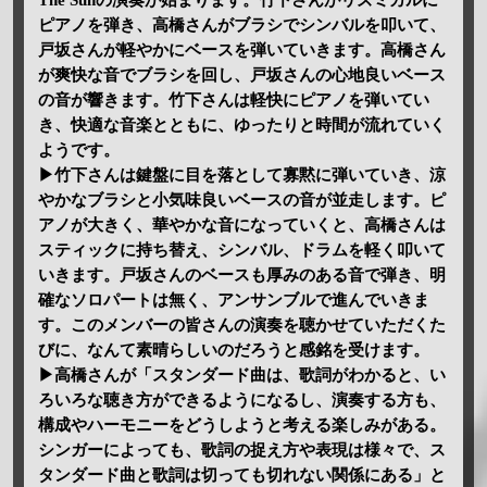
The Sunの演奏が始まります。竹下さんがリズミカルに
ピアノを弾き、高橋さんがブラシでシンバルを叩いて、
戸坂さんが軽やかにベースを弾いていきます。高橋さん
が爽快な音でブラシを回し、戸坂さんの心地良いベース
の音が響きます。竹下さんは軽快にピアノを弾いてい
き、快適な音楽とともに、ゆったりと時間が流れていく
ようです。
▶竹下さんは鍵盤に目を落として寡黙に弾いていき、涼
やかなブラシと小気味良いベースの音が並走します。ピ
アノが大きく、華やかな音になっていくと、高橋さんは
スティックに持ち替え、シンバル、ドラムを軽く叩いて
いきます。戸坂さんのベースも厚みのある音で弾き、明
確なソロパートは無く、アンサンブルで進んでいきま
す。このメンバーの皆さんの演奏を聴かせていただくた
びに、なんて素晴らしいのだろうと感銘を受けます。
▶高橋さんが「スタンダード曲は、歌詞がわかると、い
ろいろな聴き方ができるようになるし、演奏する方も、
構成やハーモニーをどうしようと考える楽しみがある。
シンガーによっても、歌詞の捉え方や表現は様々で、ス
タンダード曲と歌詞は切っても切れない関係にある」と