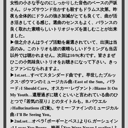
女性の小さな手なのにしっかりした音色のベースの戸坂
さん。ジャズサウンド生かすも殺すもドラムス次第。昨
夜も全体的にドラムの強さ加減がとても良くて、曲が活
き活きしてくる感じ。選曲のセンスもよく、バランスの
良く取れた素晴らしいトリオジャズを楽しむことが出来
ました。
▶信之介さんはライブ活動を厳選されていて、出演は当
店のみ。このトリオも彼の素晴らしいドラミングも当店
以外では聴かれません。次回は10/9(木)です。皆さまぜ
ひこの小気味良いトリオをお聴きになって下さい。きっ
とファンになられますよ。
▶1st.set…すべてスタンダード曲です。早世したブルッ
クス･ボウマンのミュージカル曲♪East of the Sun。バラ
ード♪I Should Care。オスカー･レヴァント♪Blame It On
My Youth…還暦過ぎに聴くといいと言われている曲のひ
とつで ｢若気の至り｣ とのタイトルも。B.パウエル
♪Hallucinations (幻覚)。サミー･ファインのミュージカル
曲♪I’ll Be Seeing You。
▶2nd.set…オペラ｢ポーギーとベス｣よりG.ガーシュイン
♪I Loves You Porgy。映画 ｢You Were Never Lovelier｣よ