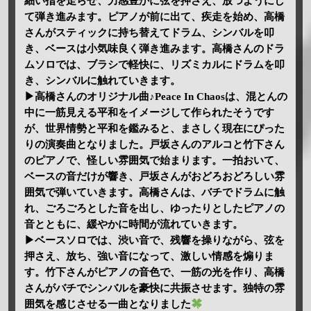
細い指を走らせ、力感豊かに弦を押さえ、放つようにし
て弾き進みます。ピアノが前に出て、疾走を始め、高橋
さんがスティックに持ち替えてドラム、シンバルを叩
き、ベースは小気味良く弾き進みます。高橋さんのドラ
ムソロでは、ブラシで軽快に、リズミカルにドラムを叩
き、シンバルに触れていきます。
▶高橋さんのオリジナル曲♪Peace In Chaosは、混とんの
中に一筋見える平和をイメージして作られたそうです
が、世界情勢と平和を鑑みると、まさしく現在にぴった
りの演奏曲となりました。戸坂さんのアルコと竹下さん
のピアノで、怪しい雰囲気で始まります。一拍おいて、
ベースの音だけが響き、戸坂さんがおどろおどろしい雰
囲気で弾いていきます。高橋さんは、バチでドラムに触
れ、ごろごろとした音を出し、ゆったりとしたピアノの
音とともに、緩やかに時間が流れていきます。
▶ベースソロでは、渋い音で、残響を操りながら、弦を
押さえ、放ち、強い音になって、激しい情感を煽りま
す。竹下さんがピアノの音色で、一筋の光を作り、高橋
さんがバチでシンバルを豪快に共振させます。独特の雰
囲気を感じさせる一曲となりました