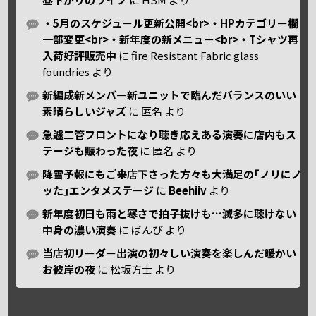
・5月のスケジュール更新公開<br>・HPカテゴリー欄
一部変更<br>・新年度の新メニュー<br>・Tシャツ再
入荷好評販売中
に
fire Resistant Fabric glass
foundries
より
新編成新メンバー新ユニットで臨んだバランスのいい
素晴らしいジャズ
に
匿名
より
急遽二管フロントになり聴き応えある演奏に店内もス
テージも賑わった夜
に
匿名
より
降雪予報にもご来店下さった方々も大満足の｢ノリにノ
ッた｣エンタメステージ
に
Beehiiv
より
新年度初日も雨と寒さで拍子抜けも…滅多に聴けない
中身の濃い演奏
に
ばんび
より
当店初リーダー出演の初々しい演奏を楽しんだ暖かい
お彼岸の夜
に
松坂方士
より