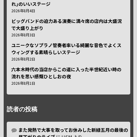
れ｣のいいステージ
2026年8月4日
ビッグバンドの迫力ある演奏に満々席の店内は大盛況
で大盛り上がり
2026年8月3日
ユニークなソプラノ管奏者率いる綺麗な音色でよくス
ウィングする素晴らしいステージ
2026年8月2日
六本木時代の当店からこの道に入った半世紀近い時の
流れを思い感慨ひとしおの夜
2026年8月1日
読者の投稿
また発熱で大事を取ってお休みした新緑五月の最後の
昼下がりのライブ
に
HSM
より