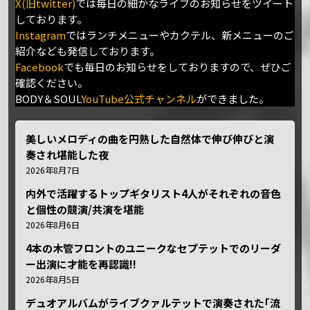
X(旧twitter)
では毎日の細かなライブのお知らせをツイート
しております。
Instagram
ではランチメニューやカクテル、新メニューのご
紹介なども発信しております。
Facebook
でも毎日のお知らせをしておりますので、ぜひご
確認ください。
BODY＆SOUL
YouTube公式チャンネル
ができました。
美しいメロディの曲を円熟した自然体で伸び伸びと演
奏され堪能した夜
2026年8月7日
内外で活躍するトップギタリスト4人がそれぞれの音色
と個性の競演/共演を堪能
2026年8月6日
4本の木管フロントのユニークなセプテットでのリーダ
ー出演に才能を再認識!!
2026年8月5日
デュオアルバムがライブクァルテットで演奏された｢流