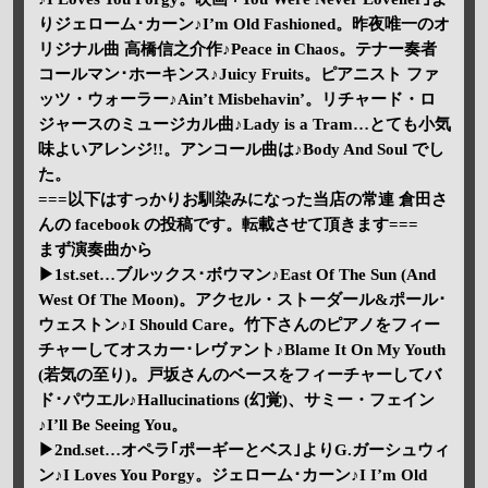
りジェローム･カーン♪I’m Old Fashioned。昨夜唯一のオ
リジナル曲 高橋信之介作♪Peace in Chaos。テナー奏者
コールマン･ホーキンス♪Juicy Fruits。ピアニスト ファ
ッツ・ウォーラー♪Ain’t Misbehavin’。リチャード・ロ
ジャースのミュージカル曲♪Lady is a Tram…とても小気
味よいアレンジ!!。アンコール曲は♪Body And Soul でし
た。
===以下はすっかりお馴染みになった当店の常連 倉田さ
んの facebook の投稿です。転載させて頂きます===
まず演奏曲から
▶1st.set…ブルックス･ボウマン♪East Of The Sun (And
West Of The Moon)。アクセル・ストーダール&ポール･
ウェストン♪I Should Care。竹下さんのピアノをフィー
チャーしてオスカー･レヴァント♪Blame It On My Youth
(若気の至り)。戸坂さんのベースをフィーチャーしてバ
ド･パウエル♪Hallucinations (幻覚)、サミー・フェイン
♪I’ll Be Seeing You。
▶2nd.set…オペラ｢ポーギーとベス｣よりG.ガーシュウィ
ン♪I Loves You Porgy。ジェローム･カーン♪I I’m Old