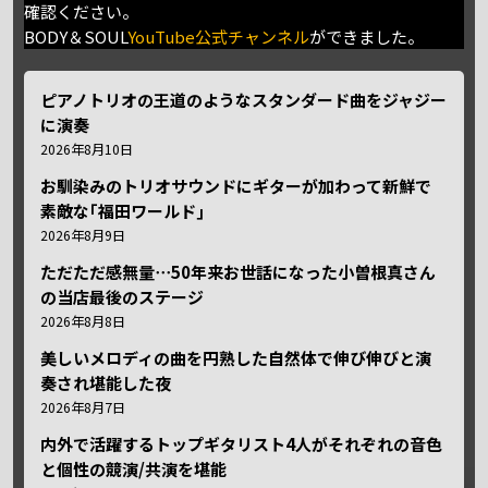
確認ください。
BODY＆SOUL
YouTube公式チャンネル
ができました。
ピアノトリオの王道のようなスタンダード曲をジャジー
に演奏
2026年8月10日
お馴染みのトリオサウンドにギターが加わって新鮮で
素敵な｢福田ワールド｣
2026年8月9日
ただただ感無量⋯50年来お世話になった小曽根真さん
の当店最後のステージ
2026年8月8日
美しいメロディの曲を円熟した自然体で伸び伸びと演
奏され堪能した夜
2026年8月7日
内外で活躍するトップギタリスト4人がそれぞれの音色
と個性の競演/共演を堪能