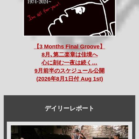
【3 Months Final Groove】
8月､第二楽章は佳境へ
心に刻む一夜は続く…
9月前半のスケジュール公開
(2026年8月1日付 Aug 1st)
デイリーレポート