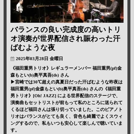
バランスの良い完成度の高いトリ
オ演奏が世界配信され賑わった汗
ばむような夜
2025年03月28日 金曜日
《福田重男トリオ》レギュラーメンバー 福田重男(pf)金
森もとい(b)奥平真吾(ds) さん
▶宮崎では30℃超えの真夏日だった汗ばむような昨夜は
福田重男(pf)金森もとい(b)奥平真吾(ds) さんの《福田重
男トリオ》[Oh! JAZZ] による世界配信のステージで、
演奏曲もセットリストが前もって私のところに送られて
くるほど福田さんは張り切っていました。このピアノト
リオはバランスがとても良く、音色も綺麗でよくスウィ
ングするので、私もいつも安心して楽しんで聴いていま
す。