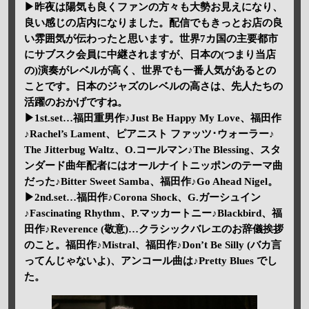
▶昨夜は陽気も良くファンの方々も大勢お見えになり、
良い感じの店内になりました。配信でもきっとお店の良
い雰囲気が伝わったと思います。世界7カ国の主要都市
にサブスク会員に中継されますが、日本の(つまり当店
の)演奏がレベルが高く、世界でも一番人気があるとの
ことです。日本のジャズのレベルの高さは、先人たちの
活躍のおかげですね。
▶1st.set…福田重男作♪Just Be Happy My Love、福田作
♪Rachel’s Lament、ピアニスト ファッツ･ウォーラー♪
The Jitterbug Waltz、O.コールマン♪The Blessing、スタ
ンダード曲年配者にはオールナイトニッポンのテーマ曲
だった♪Bitter Sweet Samba、福田作♪Go Ahead Nigel。
▶2nd.set…福田作♪Corona Shock、G.ガーシュイン
♪Fascinating Rhythm、P.マッカートニー♪Blackbird、福
田作♪Reverence (敬意)…クラシックバレエのお辞儀挨拶
のこと。福田作♪Mistral、福田作♪Don’t Be Silly (バカ言
ってんじゃないよ)、アンコール曲は♪Pretty Blues でし
た。