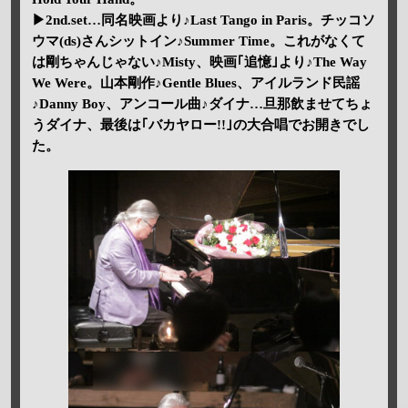
▶2nd.set…同名映画より♪Last Tango in Paris。チッコソ
ウマ(ds)さんシットイン♪Summer Time。これがなくて
は剛ちゃんじゃない♪Misty、映画｢追憶｣より♪The Way
We Were。山本剛作♪Gentle Blues、アイルランド民謡
♪Danny Boy、アンコール曲♪ダイナ…旦那飲ませてちょ
うダイナ、最後は｢バカヤロー!!｣の大合唱でお開きでし
た。