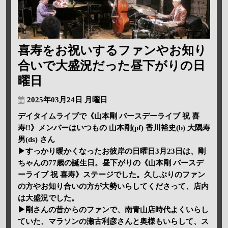
喜寿をお祝いするファンやお知り
合いで大盛況だった昼下がりの日
曜日
2025年03月24日 月曜日
デイタイムライブで《山本剛 バースデーライブ 祝 喜
寿!!》メンバーはいつもの 山本剛(pf) 香川裕史(b) 大隅寿
男(ds) さん
▶すっかり暖かくなったお彼岸の日曜日3月23日は、剛
ちゃんの77歳の誕生日。昼下がりの《山本剛 バースデ
ーライブ 祝 喜寿》ステージでした。久しぶりのファン
の方やお知り合いの方が大勢いらしてくださって、店内
は大盛況でした。
▶剛さんの昔からのファンで、南青山店時代よくいらし
ていた、マラソンの瀬古利彦さんと奥様もいらして、ス