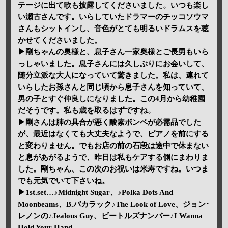
テージに出て歌も披露してくださいました。いつも楽し
い瀬古さんです。いらしていたドラマーのチッコソウマ
さんもシットインし、音色がとても明るいドラムスを聴
かせてくださいました。
▶剛ちゃんの奥様と、息子さん一家奥様とご長男もいら
っしゃいました。息子さんには久しぶりにお会いして、
随分立派な大人になっていて驚きました。私は、連れて
いらしたお孫さんと同じ頃から息子さんを知っていて、
男の子とすぐ仲良しになりました。この4月から幼稚園
だそうです。私も歳を取るはずですね。
▶剛さんは肺の具合が悪く酸素ボンベが必需品でした
が、最近はなくても大丈夫なようで、ピアノを前にする
と変わりません。でもお店の前の石段は途中で休まない
と息があがるようで、昨日は私もケアする側にまわりま
した。剛ちゃん、この次のお祝いは米寿ですね。いつま
でも元気でいて下さいね。
▶1st.set…♪Midnight Sugar、♪Polka Dots And
Moonbeams、B.バカラック♪The Look of Love、ジョン･
レノンの♪Jealous Guy、ビートルズナンバー♪I Wanna
Hold Your Hand。