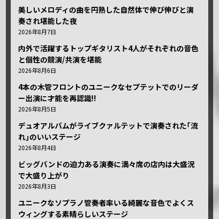
美しいメロディの曲を円熟した自然体で伸び伸びと演
奏され堪能した夜
2026年8月7日
内外で活躍するトップギタリスト4人がそれぞれの音色
と個性の競演/共演を堪能
2026年8月6日
4本の木管フロントのユニークなセプテットでのリーダ
ー出演に才能を再認識!!
2026年8月5日
デュオアルバムがライブクァルテットで演奏された｢流
れ｣のいいステージ
2026年8月4日
ビッグバンドの迫力ある演奏に満々席の店内は大盛況
で大盛り上がり
2026年8月3日
ユニークなソプラノ管奏者率いる綺麗な音色でよくス
ウィングする素晴らしいステージ