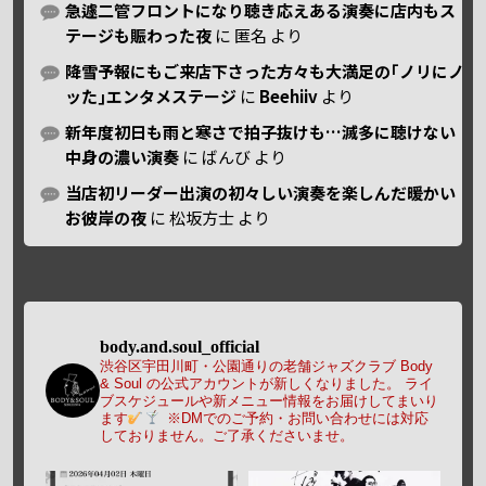
急遽二管フロントになり聴き応えある演奏に店内もス
テージも賑わった夜
に
匿名
より
降雪予報にもご来店下さった方々も大満足の｢ノリにノ
ッた｣エンタメステージ
に
Beehiiv
より
新年度初日も雨と寒さで拍子抜けも…滅多に聴けない
中身の濃い演奏
に
ばんび
より
当店初リーダー出演の初々しい演奏を楽しんだ暖かい
お彼岸の夜
に
松坂方士
より
body.and.soul_official
渋谷区宇田川町・公園通りの老舗ジャズクラブ Body
& Soul の公式アカウントが新しくなりました。
ライ
ブスケジュールや新メニュー情報をお届けしてまいり
ます
※DMでのご予約・お問い合わせには対応
しておりません。ご了承くださいませ。