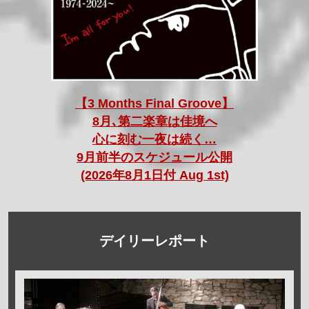
【3 Months Final Groove】
8月､第二楽章は佳境へ
心に刻む一夜は続く…
9月前半のスケジュール公開
(2026年8月1日付 Aug 1st)
デイリーレポート