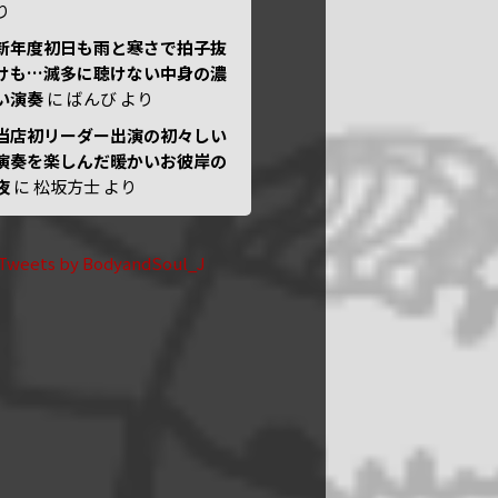
り
新年度初日も雨と寒さで拍子抜
けも…滅多に聴けない中身の濃
い演奏
に
ばんび
より
当店初リーダー出演の初々しい
演奏を楽しんだ暖かいお彼岸の
夜
に
松坂方士
より
Tweets by BodyandSoul_J