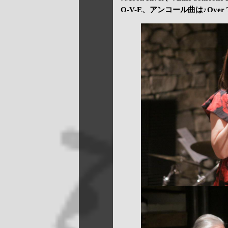
O-V-E、アンコール曲は♪Over T