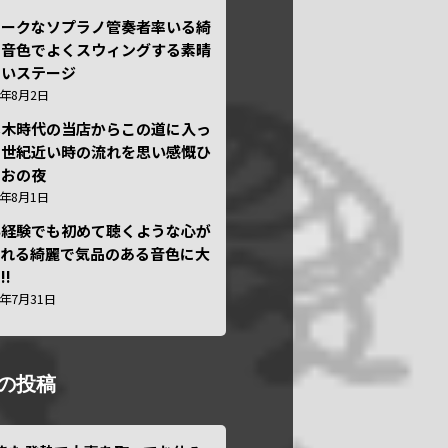
ニークなソプラノ管奏者率いる綺
な音色でよくスウィングする素晴
しいステージ
6年8月2日
本木時代の当店からこの道に入っ
半世紀近い時の流れを思い感慨ひ
しおの夜
6年8月1日
い経験でも初めて聴くような心が
われる綺麗で気品のある音色に大
!!
6年7月31日
の投稿