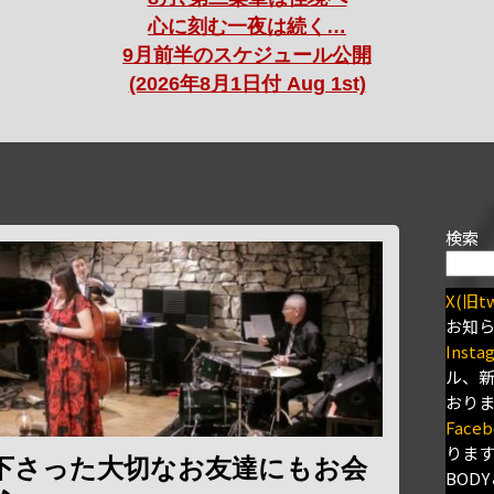
心に刻む一夜は続く…
9月前半のスケジュール公開
(2026年8月1日付 Aug 1st)
検索
X(旧tw
お知
Insta
ル、
おり
Faceb
りま
下さった大切なお友達にもお会
BODY