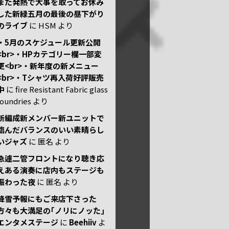
また発熱で大事を取ってお休み
した新緑五月の最後の昼下がり
のライブ
に
HSM
より
・5月のスケジュール更新公開
<br>・HPカテゴリー欄一部変
更<br>・新年度の新メニュー
<br>・Tシャツ再入荷好評販売
中
に
fire Resistant Fabric glass
foundries
より
新編成新メンバー新ユニットで
臨んだバランスのいい素晴らし
いジャズ
に
匿名
より
急遽二管フロントになり聴き応
えある演奏に店内もステージも
賑わった夜
に
匿名
より
降雪予報にもご来店下さった
方々も大満足の｢ノリにノッた｣
エンタメステージ
に
Beehiiv
よ