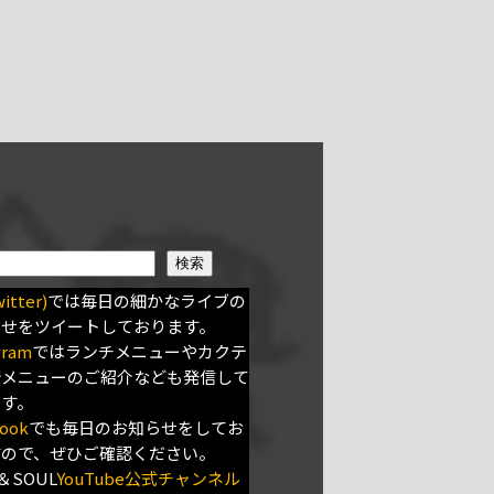
検索
itter)
では毎日の細かなライブの
らせをツイートしております。
gram
ではランチメニューやカクテ
新メニューのご紹介なども発信して
ます。
ook
でも毎日のお知らせをしてお
すので、ぜひご確認ください。
＆SOUL
YouTube公式チャンネル