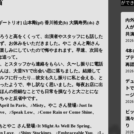
省
がで
内
ートリオ] 山本剛(pf) 香川裕史(b) 大隅寿男(ds) さ
人が
共
ろうと高をくくって、出演者やスタッフにも話した
202
ず、お休みをいただきました。やこ さんと剛さん
4
楽しみにしていたので悔やまれます。早速、次回を
プ
くは追って。
再認
、とスタッフから連絡をもらい、久〜し振りに電話
202
んは、大昔NYで出会い恋に落ちました。結婚して
ルフに行ったり…彼女も久し振りに私と会える、と
デ
ったようで、申し訳なく思いました。毎夜お店に出
トで
ほんの些細なことでも日常を損なうと大ごとにな
ー
ちゃと反省中です。
202
il In Paris、♪Misty。やこ さん登場♪Just In
ビ
 Love、♪Speak Low、♪Come Rain or Come Shine、
満
。
り
 さん登場♪It Might As Well Be Spring、
202
In Love、♪Shiny Stockings、♪Embraceable You、♪L-