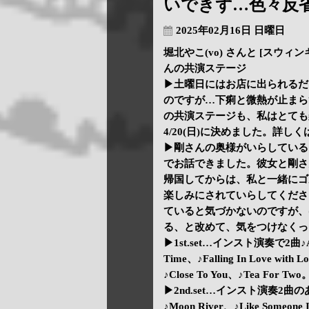
いできず…色々反
2025年02月16日 日曜日
堀北やこ(vo) さんと [スウィンギ
んの共演ステージ
▶土曜日にはお店に出られるだ
のですが…下痢と微熱が止まら
の共演ステージも、私はとても
4/20(日)に決めました。詳し
▶剛さんの奥様がいらしている
でお話できました。彼女と剛さ
帰国してからは、私と一緒にゴ
楽しみにされていらしてくださ
ていると気づかないのですが、
る、と改めて、気をつけなくっ
▶1st.set…インスト演奏で2曲♪Apr
Time、♪Falling In Love with
♪Close To You、♪Tea For Two
▶2nd.set…インスト演奏2曲のあとやこ
♪Moon River、♪Like Someone 