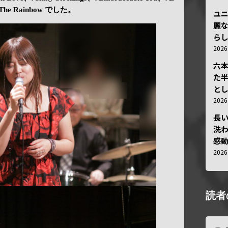
he Rainbow でした。
ユ
麗
ら
202
六
た
と
202
長
洗
感動
202
読者