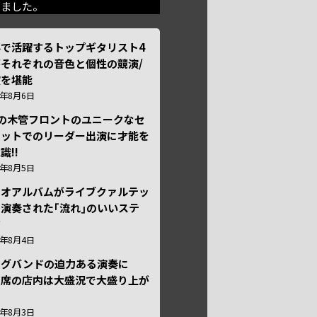
きました。
外で活躍するトップギタリスト4
それぞれの音色と個性の競演/
演を堪能
6年8月6日
本の木管フロントのユニークなセ
テットでのリーダー出演に才能を
識!!
6年8月5日
ュオアルバムがライブクァルテッ
演奏された｢流れ｣のいいステ
ジ
6年8月4日
ッグバンドの迫力ある演奏に
々席の店内は大盛況で大盛り上が
6年8月3日