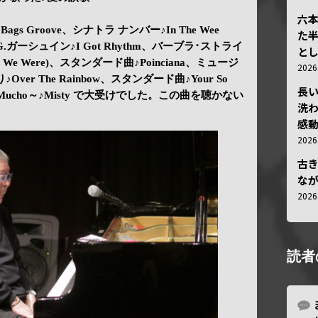
六
ags Groove、シナトラ ナンバー♪In The Wee
た
ning、G.ガーシュイン♪I Got Rhythm、バーブラ･ストライ
と
 We Were)、スタンダード曲♪Poinciana、ミュージ
202
ver The Rainbow、スタンダード曲♪Your So
長
ame Mucho～♪Misty で大受けでした。この曲を聴かない
洗
感動
202
古
な
202
読者