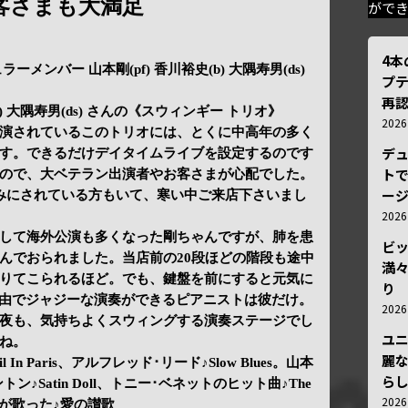
客さまも大満足
がで
4
メンバー 山本剛(pf) 香川裕史(b) 大隅寿男(ds)
プ
再認
b) 大隅寿男(ds) さんの《スウィンギー トリオ》
202
演されているこのトリオには、とくに中高年の多く
デ
す。できるだけデイタイムライブを設定するのです
トで
ので、大ベテラン出演者やお客さまが心配でした。
ー
みにされている方もいて、寒い中ご来店下さいまし
202
して海外公演も多くなった剛ちゃんですが、肺を患
ビ
んでおられました。当店前の20段ほどの階段も途中
満
りてこられるほど。でも、鍵盤を前にすると元気に
り
に自由でジャジーな演奏ができるピアニストは彼だけ。
202
夜も、気持ちよくスウィングする演奏ステージでし
ユ
ね。
麗
l In Paris、アルフレッド･リード♪Slow Blues。山本
ら
エリントン♪Satin Doll、トニー･ベネットのヒット曲♪The
202
アフが歌った♪愛の讃歌