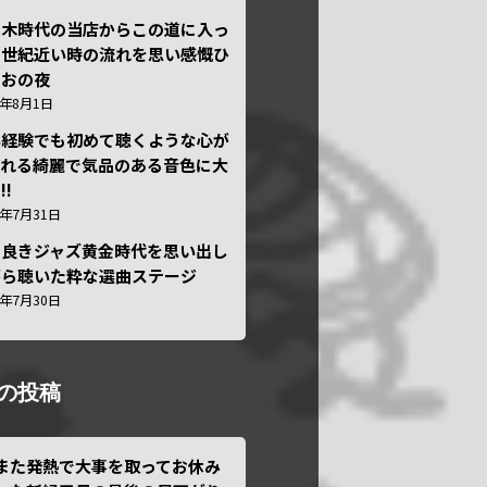
本木時代の当店からこの道に入っ
半世紀近い時の流れを思い感慨ひ
しおの夜
6年8月1日
い経験でも初めて聴くような心が
われる綺麗で気品のある音色に大
!!
6年7月31日
き良きジャズ黄金時代を思い出し
がら聴いた粋な選曲ステージ
6年7月30日
の投稿
また発熱で大事を取ってお休み