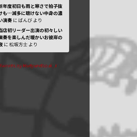
新年度初日も雨と寒さで拍子抜
けも…滅多に聴けない中身の濃
い演奏
に
ばんび
より
当店初リーダー出演の初々しい
演奏を楽しんだ暖かいお彼岸の
夜
に
松坂方士
より
Tweets by BodyandSoul_J