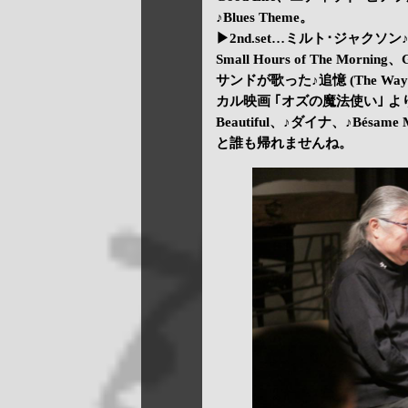
♪Blues Theme。
▶2nd.set…ミルト･ジャクソン♪B
Small Hours of The Mor
サンドが歌った♪追憶 (The Way
カル映画 ｢オズの魔法使い｣ より♪O
Beautiful、♪ダイナ、♪Bés
と誰も帰れませんね。