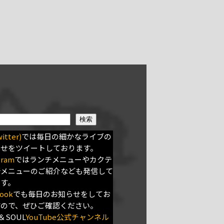
検索
itter)
では毎日の細かなライブの
らせをツイートしております。
gram
ではランチメニューやカクテ
新メニューのご紹介なども発信して
ます。
ook
でも毎日のお知らせをしてお
すので、ぜひご確認ください。
＆SOUL
YouTube公式チャンネル