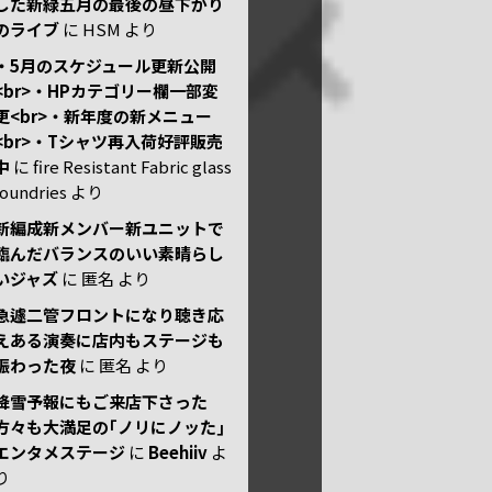
した新緑五月の最後の昼下がり
のライブ
に
HSM
より
・5月のスケジュール更新公開
<br>・HPカテゴリー欄一部変
更<br>・新年度の新メニュー
<br>・Tシャツ再入荷好評販売
中
に
fire Resistant Fabric glass
foundries
より
新編成新メンバー新ユニットで
臨んだバランスのいい素晴らし
いジャズ
に
匿名
より
急遽二管フロントになり聴き応
えある演奏に店内もステージも
賑わった夜
に
匿名
より
降雪予報にもご来店下さった
方々も大満足の｢ノリにノッた｣
エンタメステージ
に
Beehiiv
よ
り