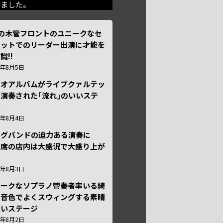
きました。
本の木管フロントのユニークなセ
テットでのリーダー出演に才能を
識!!
6年8月5日
ュオアルバムがライブクァルテッ
演奏された｢流れ｣のいいステ
ジ
6年8月4日
ッグバンドの迫力ある演奏に
々席の店内は大盛況で大盛り上が
6年8月3日
ニークなソプラノ管奏者率いる綺
な音色でよくスウィングする素晴
しいステージ
6年8月2日