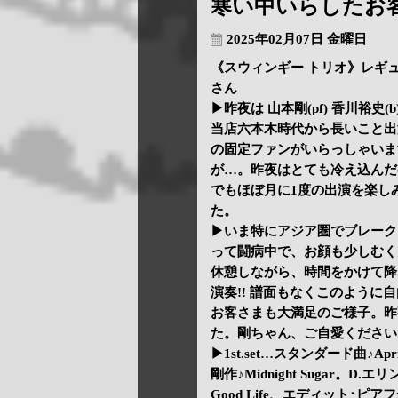
寒い中いらしたお
2025年02月07日 金曜日
《スウィンギー トリオ》レギュラー
さん
▶昨夜は 山本剛(pf) 香川裕史(
当店六本木時代から長いこと出
の固定ファンがいらっしゃいま
が…。昨夜はとても冷え込んだ
でもほぼ月に1度の出演を楽し
た。
▶いま特にアジア圏でブレーク
って闘病中で、お顔も少しむく
休憩しながら、時間をかけて降
演奏!! 譜面もなくこのよう
お客さまも大満足のご様子。昨
た。剛ちゃん、ご自愛ください
▶1st.set…スタンダード曲♪Apri
剛作♪Midnight Sugar。D.
Good Life、エディット･ピ