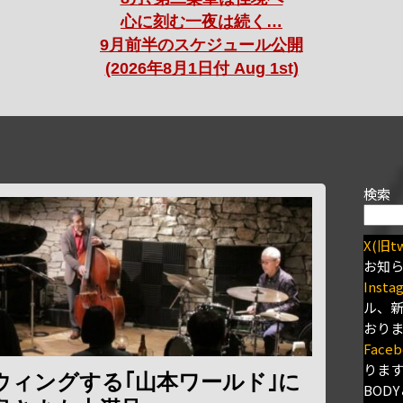
心に刻む一夜は続く…
9月前半のスケジュール公開
(2026年8月1日付 Aug 1st)
検索
X(旧tw
お知
Insta
ル、
おり
Faceb
りま
ウィングする｢山本ワールド｣に
BODY