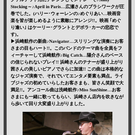
Stocking～♪April in Paris…広瀬さんのブラシワークが圧
巻でした。(ハリー･ウォーレンの♪めぐりあい…映画音
楽を皆が楽しめるように素敵にアレンジ!!。映画 ｢めぐ
り逢い｣ はケーリー･グラントとデボラ･カーの悲恋で
す)。
▶浜崎航作の新曲♪Navigator…スリリングな演奏にお客
さまの目もハート!!。このバンドのテーマ曲を全員をフ
ィーチャーして浜崎航作♪Big Catch…陽介さんのベース
の信じられないプレイ!! 浜崎さんのテナーが盛り上がり
茜さんの美しいピアノでさらに加速!! この曲は本格的な
なジャズ演奏で、それでいてエンタメ要素も満点。ライ
ブジャズの初めていらしたお客さまも、皆さん笑顔で大
満足!!。アンコール曲は洗崎航作♪Miss SunShine…お客
さまにも一緒に歌ってもらい、浜崎さん店内を吹きなが
ら歩いて回り大変盛り上がりました。