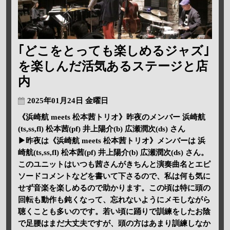
｢どこをとっても楽しめるジャズ｣
を楽しんだ活気あるステージと店
内
2025年01月24日 金曜日
《浜崎航 meets 松本茜トリオ》昨夜のメンバー 浜崎航
(ts,ss,fl) 松本茜(pf) 井上陽介(b) 広瀬潤次(ds) さん
▶昨夜は《浜崎航 meets 松本茜トリオ》メンバーは 浜
崎航(ts,ss,fl) 松本茜(pf) 井上陽介(b) 広瀬潤次(ds) さん。
このユニットはいつも茜さんがきちんと演奏曲名とエピ
ソードコメントなどを書いて下さるので、私は何も気に
せず音楽を楽しめるので助かります。この頃は特に頭の
回転も動作も鈍くなって、忘れないようにメモしながら
聴くことも多いのです。若い頃に踊りで訓練をしたお陰
で足腰はまだ大丈夫ですが、頭の方はあまり訓練しなか