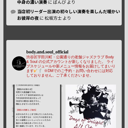
中身の濃い演奏
に
ばんび
より
当店初リーダー出演の初々しい演奏を楽しんだ暖かい
お彼岸の夜
に
松坂方士
より
body.and.soul_official
渋谷区宇田川町・公園通りの老舗ジャズクラブ Body
& Soul の公式アカウントが新しくなりました。
ライ
ブスケジュールや新メニュー情報をお届けしてまいり
ます
※DMでのご予約・お問い合わせには対応
しておりません。ご了承くださいませ。