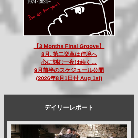
【3 Months Final Groove】
8月､第二楽章は佳境へ
心に刻む一夜は続く…
9月前半のスケジュール公開
(2026年8月1日付 Aug 1st)
デイリーレポート