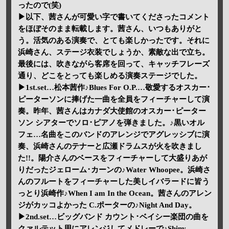
ったので(笑)
▶以下、茜さんが可愛い字で書いてくださったコメント
をほぼそのまま転載します。茜さん、いつもありがと
う。活気のある演奏で、とても楽しかったです。それに
浜崎さん、ステージ衣装でしょうか、素敵な出で立ち。
最後には、吹きながら客席を回って、キャッチフレーズ
通り、どこをとっても楽しめる演奏ステージでした。
▶1st.set…松本茜作♪Blues For O.P.…敬愛するオスカー･
ピーターソンに捧げた一曲を全員をフィーチャーして演
奏。昨年、茜さんはカナダ大使館のオスカー･ピーター
ソン シアターでソロ･ピアノを弾きました。♪黒いオル
フェ…名曲をこのバンドのアレンジでアグレッシブに演
奏、浜崎さんのテナーと広瀬ドラムスが火を吹きまし
た!!。陽介さんのベースをフィーチャーして大盛りあが
りだったジェローム･カーンの♪Water Whoopee。浜崎さ
んのフルートをフィーチャーした美しイバラードに皆う
っとり浜崎作♪When I am In the Ocean。茜さんのアレン
ジがカッコよかった C.ポーターの♪Night And Day。
▶2nd.set…ビッグバンド カウント･ベイシー楽団の曲を
クァルテット用にアレンジしてメドレーで♪Shiny