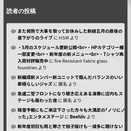
読者の投稿
また発熱で大事を取ってお休みした新緑五月の最後の
昼下がりのライブ
に
HSM
より
・5月のスケジュール更新公開<br>・HPカテゴリー欄
一部変更<br>・新年度の新メニュー<br>・Tシャツ再
入荷好評販売中
に
fire Resistant Fabric glass
foundries
より
新編成新メンバー新ユニットで臨んだバランスのいい
素晴らしいジャズ
に
匿名
より
急遽二管フロントになり聴き応えある演奏に店内もス
テージも賑わった夜
に
匿名
より
降雪予報にもご来店下さった方々も大満足の｢ノリにノ
ッた｣エンタメステージ
に
Beehiiv
より
新年度初日も雨と寒さで拍子抜けも…滅多に聴けない