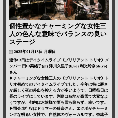
個性豊かなチャーミングな女性三
人の色んな意味でバランスの良い
ステージ
2025年01月13日 月曜日
連休中日はデイタイムライブ《ブリリアント トリオ》メ
ンバー 田中菜緒子(pf) 津川久里子(b,vo) 利光玲奈(ds,vo)
さん
▶チャーミングな女性三人の《ブリリアント トリオ》ト
リオ初めてのデイタイムライブでした。今年は特に寒さ
が厳しく夜の外出を控える方が多いようで、日曜祭日は
昼のライブにしています。列島は各地が豪雪で大変なよ
うですが、都内はお陰様で雨も雪も降らず、幸いです。
▶司会進行役はドラマーの玲奈さん。エクボがチャーミ
ングな明るい女性で、自然体のヴォーカルです。奈緒子