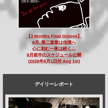
【3 Months Final Groove】
8月､第二楽章は佳境へ
心に刻む一夜は続く…
9月前半のスケジュール公開
(2026年8月1日付 Aug 1st)
デイリーレポート