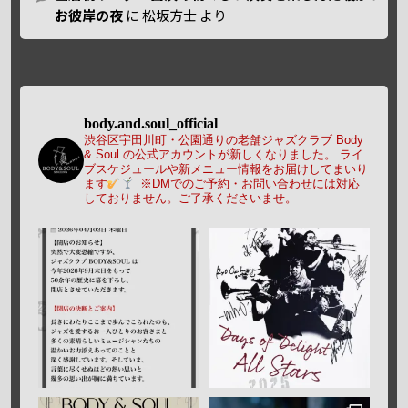
お彼岸の夜
に
松坂方士
より
body.and.soul_official
渋谷区宇田川町・公園通りの老舗ジャズクラブ Body
& Soul の公式アカウントが新しくなりました。
ライ
ブスケジュールや新メニュー情報をお届けしてまいり
ます
※DMでのご予約・お問い合わせには対応
しておりません。ご了承くださいませ。