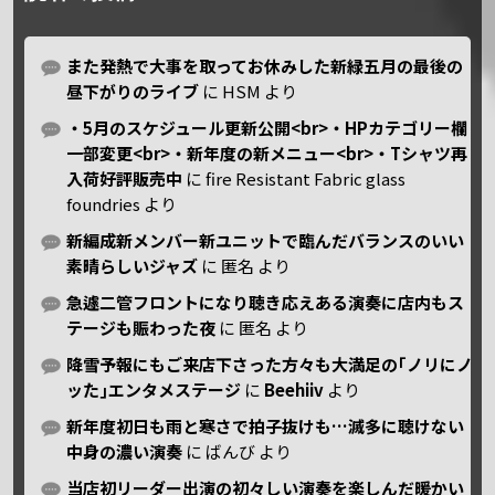
また発熱で大事を取ってお休みした新緑五月の最後の
昼下がりのライブ
に
HSM
より
・5月のスケジュール更新公開<br>・HPカテゴリー欄
一部変更<br>・新年度の新メニュー<br>・Tシャツ再
入荷好評販売中
に
fire Resistant Fabric glass
foundries
より
新編成新メンバー新ユニットで臨んだバランスのいい
素晴らしいジャズ
に
匿名
より
急遽二管フロントになり聴き応えある演奏に店内もス
テージも賑わった夜
に
匿名
より
降雪予報にもご来店下さった方々も大満足の｢ノリにノ
ッた｣エンタメステージ
に
Beehiiv
より
新年度初日も雨と寒さで拍子抜けも…滅多に聴けない
中身の濃い演奏
に
ばんび
より
当店初リーダー出演の初々しい演奏を楽しんだ暖かい