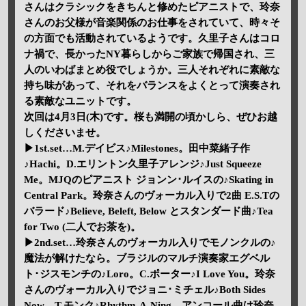
さんはクラシックをきちんと修めたピアニストで、玲奈
さんのお父様が音楽関係のお仕事をされていて、時々そ
の方面でも活動されているようです。久里子さんはコロ
ナ禍で、長かったNY暮らしからご家族で帰国され、三
人のいわばまとめ役でしょうか。三人それぞれに素敵な
持ち味があって、それをバランスをよくとって演奏され
る素敵なユニットです。
次回は4月3日(木)です。桜も満開の頃かしら、ぜひお越
しくださいませ。
▶1st.set…M.デイビス♪Milestones。田中菜緒子作
♪Hachi。D.エリントン久里子アレンジ♪Just Squeeze
Me。MJQのピアニスト ジョンン･ルイスの♪Skating in
Central Park。玲奈さんのヴォーカル入りで2曲 E.S.Tの
バラード♪Believe, Beleft, Below とスタンダード曲♪Tea
for Two (二人でお茶を)。
▶2nd.set…玲奈さんのヴォーカル入りでモノンクルの♪
魔法が解けたなら。ブラジルのマルチ演奏家エグベル
ト･ジスモンチの♪Loro。C.ポーター♪I Love You。玲奈
さんのヴォーカル入りでジョニ･ミチェル♪Both Sides
Now。T.モンク♪Rhythm-A-Ning。アンコール曲は玲奈