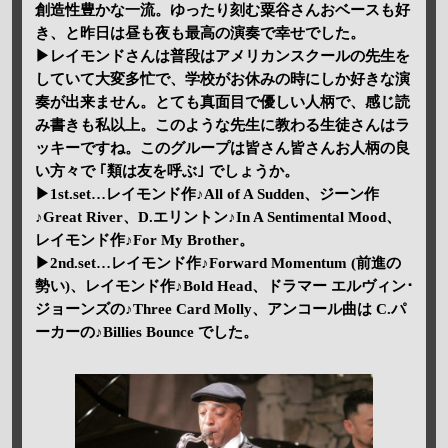
創造性豊かな一流。ゆったり刻む粟谷さんおベースも好
き、と昨日は昼も夜も最高の演奏で幸せでした。
▶レイモンドさんは普段はアメリカンスクールの先生を
していて大変多忙で、学校がお休みの時にしか好きな演
奏が出来ません。とても真面目で優しい人柄で、感じ読
み書きも私以上。このような先生に教わる生徒さんはラ
ッキーですね。このグループは皆さん皆さんお人柄の良
い方々で ｢類は友を呼ぶ｣ でしょうか。
▶1st.set…レイモンド作♪All of A Sudden、ジーン作
♪Great River、D.エリントン♪In A Sentimental Mood、
レイモンド作♪For My Brother。
▶2nd.set…レイモンド作♪Forward Momentum (前進の
勢い)、レイモンド作♪Bold Head、ドラマー エルヴィン･
ジョーンズの♪Three Card Molly、アンコール曲は C.パ
ーカーの♪Billies Bounce でした。