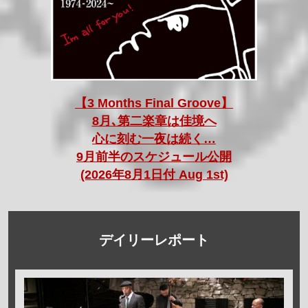
【3 Months Final Groove】
8月､第二楽章は佳境へ
心に刻む一夜は続く…
9月前半のスケジュール公開
(2026年8月1日付 Aug 1st)
デイリーレポート