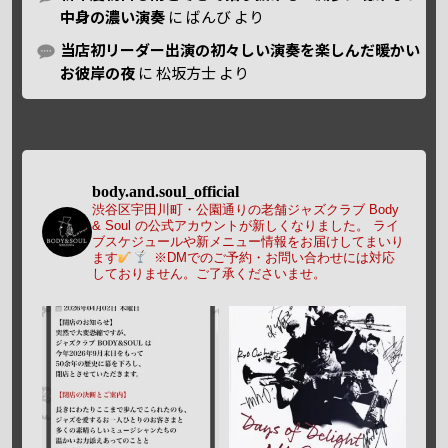
中身の濃い演奏
に
ばんび
より
当店初リーダー出演の初々しい演奏を楽しんだ暖かい
お彼岸の夜
に
松坂方士
より
body.and.soul_official
渋谷区宇田川町・公園通りの老舗ジャズクラブ Body
& Soul の公式アカウントが新しくなりました。
ライ
ブスケジュールや新メニュー情報をお届けしてまいり
ます
※DMでのご予約・お問い合わせには対応
しておりません。ご了承くださいませ。