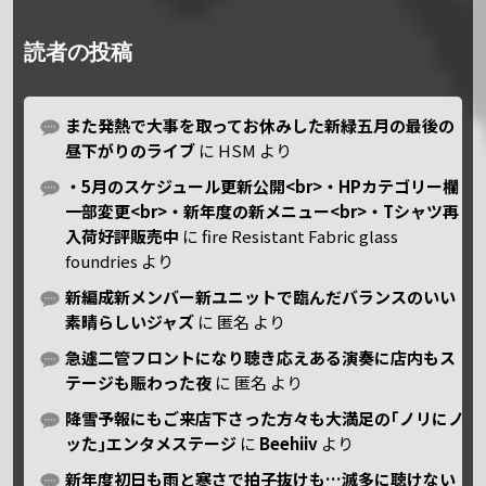
読者の投稿
また発熱で大事を取ってお休みした新緑五月の最後の
昼下がりのライブ
に
HSM
より
・5月のスケジュール更新公開<br>・HPカテゴリー欄
一部変更<br>・新年度の新メニュー<br>・Tシャツ再
入荷好評販売中
に
fire Resistant Fabric glass
foundries
より
新編成新メンバー新ユニットで臨んだバランスのいい
素晴らしいジャズ
に
匿名
より
急遽二管フロントになり聴き応えある演奏に店内もス
テージも賑わった夜
に
匿名
より
降雪予報にもご来店下さった方々も大満足の｢ノリにノ
ッた｣エンタメステージ
に
Beehiiv
より
新年度初日も雨と寒さで拍子抜けも…滅多に聴けない