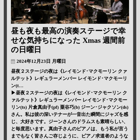
昼も夜も最高の演奏ステージで幸
せな気持ちになった Xmas 週間前
の日曜日
2024年12月23日 月曜日
昼夜２ステージの夜は《レイモンド･マクモーリン クァ
ルテット》レギュラーメンバー レイモンド･マクモーリ
ン(t…
▶昼夜２ステージの夜は《レイモンド･マクモーリン ク
ァルテット》レギュラーメンバー レイモンド･マクモー
リン(ts) 片倉真由子(pf) 粟谷巧(b) ジーン･ジャクソン(ds)
さん。私は彼の深いテナーが一音出た瞬間にジャズを感
じ、大好きです。ジーンさんのドラムスも素晴らしい、
と毎度思います。真由子さんのピアノは、もう私が言う
までもなく皆さんご存じように、ピアノ求道者のような