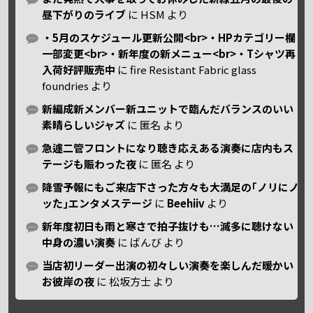
昼下がりのライブ
に
HSM
より
・5月のスケジュール更新公開<br>・HPカテゴリー欄
一部変更<br>・新年度の新メニュー<br>・Tシャツ再
入荷好評販売中
に
fire Resistant Fabric glass
foundries
より
新編成新メンバー新ユニットで臨んだバランスのいい
素晴らしいジャズ
に
匿名
より
急遽二管フロントになり聴き応えある演奏に店内もス
テージも賑わった夜
に
匿名
より
降雪予報にもご来店下さった方々も大満足の｢ノリにノ
ッた｣エンタメステージ
に
Beehiiv
より
新年度初日も雨と寒さで拍子抜けも…滅多に聴けない
中身の濃い演奏
に
ばんび
より
当店初リーダー出演の初々しい演奏を楽しんだ暖かい
お彼岸の夜
に
松坂方士
より