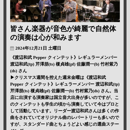
皆さん楽器が音色が綺麗で自然体
の演奏は心が和みます
2024年12月21日 土曜日
《渡辺和武 Pepper クィンテット》レギュラーメンバー
渡辺和武(tp) 芹澤朋(ts) 榎貞雄(pf) 佐藤潤一(b) 竹村紫乃
(ds) さん
▶クリスマス週間を控えた週末金曜は《渡辺和武
Pepper クィンテット》レギュラーメンバー 渡辺和武(tp)
芹澤朋(ts) 榎貞雄(pf) 佐藤潤一(b) 竹村紫乃(ds) さん。当
店に出演する演奏家は国立音大出身が多いのですが、こ
のクィンテットも学生の頃から演奏していて今はプロと
して活動しています。リーダー渡辺和武さんは多くの作
曲をされていてオリジナル曲のレパートリーも多いので
すが、スタンダード曲とちょうどよい感じの選曲ステー