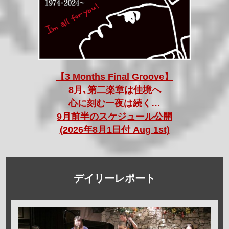
【3 Months Final Groove】
8月､第二楽章は佳境へ
心に刻む一夜は続く…
9月前半のスケジュール公開
(2026年8月1日付 Aug 1st)
デイリーレポート