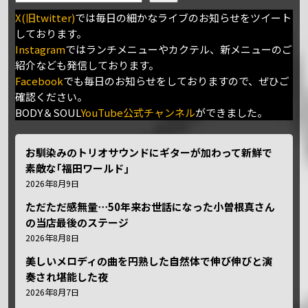
X(旧twitter)
では毎日の細かなライブのお知らせをツイート
しております。
Instagram
ではランチメニューやカクテル、新メニューのご
紹介なども発信しております。
Facebook
でも毎日のお知らせをしておりますので、ぜひご
確認ください。
BODY＆SOUL
YouTube公式チャンネル
ができました。
お馴染みのトリオサウンドにギターが加わって新鮮で
素敵な｢福田ワールド｣
2026年8月9日
ただただ感無量⋯50年来お世話になった小曽根真さん
の当店最後のステージ
2026年8月8日
美しいメロディの曲を円熟した自然体で伸び伸びと演
奏され堪能した夜
2026年8月7日