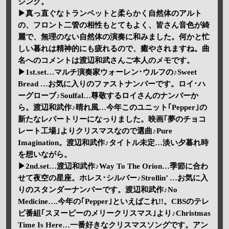
ジング。
▶真っ直ぐなトランペットと柔らかく自然体のアルト
の、フロント二管の相性もとてもよく、皆さん音色が綺
麗で、無理のない自然体の演奏に和みました。何かと忙
しい暮れは精神的にも疲れるので、癒やされますね。曲
名へのコメントは渡辺和武さんご本人のメモです。
▶1st.set…マルチ演奏家ウォーレン･ウルフの♪Sweet
Bread …お気に入りのファストナンバーです。ロイ･ハ
ーグローブ♪Soulfal…尊敬するロイさんのナンバーか
ら。渡辺和武作♪晴れ風…今年このユニット｢Pepper｣の
新たなレパートリーになっりました。映画｢夢のチョコ
レート工場｣よりクリスマスなので選曲♪Pure
Imagination。渡辺和武作♪タイトル未定…淡い夕暮れ時
を想いながら。
▶2nd.set…渡辺和武作♪Way To The Orion…季節に合わ
せて夜空の星座。ホレス･シルバー♪Strollin’ …お気に入
りのスタンダーナンバーです。渡辺和武作♪No
Medicine….今年の｢Pepper｣といえばこれ!!。CBSのテレ
ビ番組｢スヌーピーのメリークリスマス｣より♪Christmas
Time Is Here…一番好きなクリスマスソングです。アン