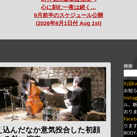
心に刻む一夜は続く…
9月前半のスケジュール公開
(2026年8月1日付 Aug 1st)
検索
X(旧tw
お知
Insta
ル、
おり
Faceb
りま
え込んだなか意気投合した初顔
BODY