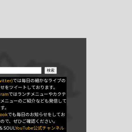
検索
itter)
では毎日の細かなライブの
らせをツイートしております。
gram
ではランチメニューやカクテ
新メニューのご紹介なども発信して
ます。
ook
でも毎日のお知らせをしてお
すので、ぜひご確認ください。
＆SOUL
YouTube公式チャンネル