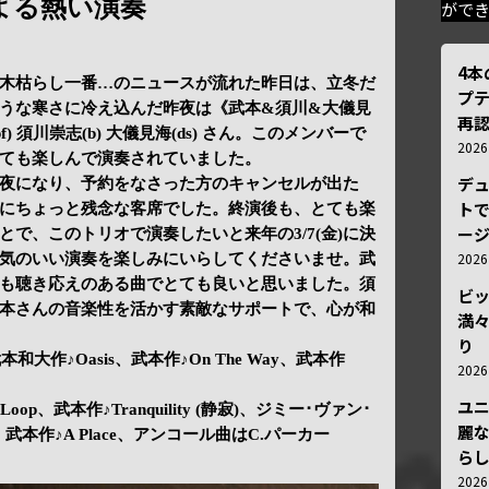
よる熱い演奏
がで
4
木枯らし一番…のニュースが流れた昨日は、立冬だ
プ
うな寒さに冷え込んだ昨夜は《武本&須川&大儀見
再認
) 須川崇志(b) 大儀見海(ds) さん。このメンバーで
202
ても楽しんで演奏されていました。
デ
夜になり、予約をなさった方のキャンセルが出た
トで
にちょっと残念な客席でした。終演後も、とても楽
ー
で、このトリオで演奏したいと来年の3/7(金)に決
202
気のいい演奏を楽しみにいらしてくださいませ。武
も聴き応えのある曲でとても良いと思いました。須
ビ
本さんの音楽性を活かす素敵なサポートで、心が和
満
り
es、武本和大作♪Oasis、武本作♪On The Way、武本作
202
ユ
Loop、武本作♪Tranquility (静寂)、ジミー･ヴァン･
麗
ce、武本作♪A Place、アンコール曲はC.パーカー
ら
202