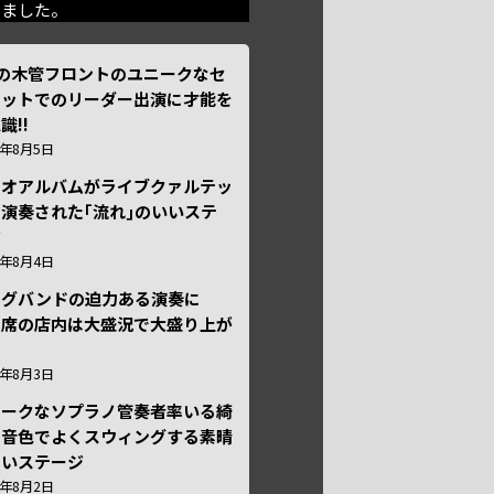
きました。
本の木管フロントのユニークなセ
テットでのリーダー出演に才能を
識!!
6年8月5日
ュオアルバムがライブクァルテッ
演奏された｢流れ｣のいいステ
ジ
6年8月4日
ッグバンドの迫力ある演奏に
々席の店内は大盛況で大盛り上が
6年8月3日
ニークなソプラノ管奏者率いる綺
な音色でよくスウィングする素晴
しいステージ
6年8月2日