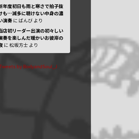
新年度初日も雨と寒さで拍子抜
けも…滅多に聴けない中身の濃
い演奏
に
ばんび
より
当店初リーダー出演の初々しい
演奏を楽しんだ暖かいお彼岸の
夜
に
松坂方士
より
Tweets by BodyandSoul_J