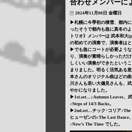
合わせメンバーに
2024年11月08日 金曜日
▶札幌に今季初の積雪、都内に
ったそうで都内も急に真冬のよ
トリオ》メンバーは 武本和大(pf
の初めての演奏で、演奏者はと
▶でも急にコートが必要ような
り、演奏が素晴らしかっただけ
しくいい演奏ができたということ
まりました。明るく活気ある意
本さんのオリジナル曲はどの曲
川さんも若い大儀見さんも、武
やかになりました。
▶1st.set…♪Autumn Leav
♪Steps of 14/3 Backs。
▶2nd.set…チック･コリア♪The 
ヒューゼンの♪The Last Dan
♪Now’s The Time でした。