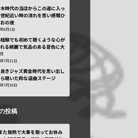
本木時代の当店からこの道に入っ
半世紀近い時の流れを思い感慨ひ
しおの夜
6年8月1日
い経験でも初めて聴くような心が
われる綺麗で気品のある音色に大
!!
6年7月31日
き良きジャズ黄金時代を思い出し
がら聴いた粋な選曲ステージ
6年7月30日
の投稿
また発熱で大事を取ってお休み