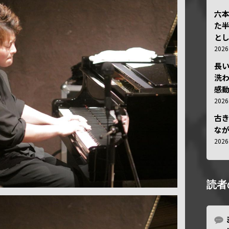
六
た
と
202
長
洗
感動
202
古
な
202
読者