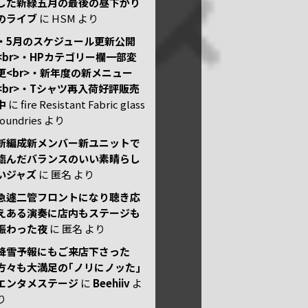
した新緑五月の最後の昼下がり
のライブ
に
HSM
より
・5月のスケジュール更新公開
<br>・HPカテゴリー欄一部変
更<br>・新年度の新メニュー
<br>・Tシャツ再入荷好評販売
中
に
fire Resistant Fabric glass
foundries
より
新編成新メンバー新ユニットで
臨んだバランスのいい素晴らし
いジャズ
に
匿名
より
急遽二管フロントになり聴き応
えある演奏に店内もステージも
賑わった夜
に
匿名
より
降雪予報にもご来店下さった
方々も大満足の｢ノリにノッた｣
エンタメステージ
に
Beehiiv
よ
り