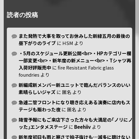
読者の投稿
また発熱で大事を取ってお休みした新緑五月の最後の
昼下がりのライブ
に
HSM
より
・5月のスケジュール更新公開<br>・HPカテゴリー欄
一部変更<br>・新年度の新メニュー<br>・Tシャツ再
入荷好評販売中
に
fire Resistant Fabric glass
foundries
より
新編成新メンバー新ユニットで臨んだバランスのいい
素晴らしいジャズ
に
匿名
より
急遽二管フロントになり聴き応えある演奏に店内もス
テージも賑わった夜
に
匿名
より
降雪予報にもご来店下さった方々も大満足の｢ノリにノ
ッた｣エンタメステージ
に
Beehiiv
より
新年度初日も雨と寒さで拍子抜けも…滅多に聴けない