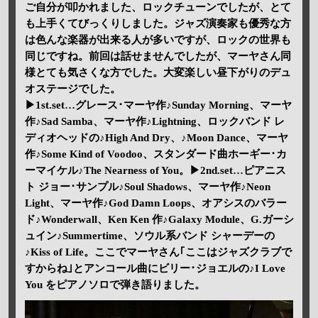
ご自分が叩かれました、ロックチューンでしたが、とて
も上手くてびっくりしました。ジャズ演奏家も優秀な方
は色んな楽器が出来る人が多いですが、ロックの世界も
同じですね。前回は話せませんでしたが、マーヤさん同
様とても気さくな方でした。大変楽しい昼下がりのデュ
オステージでした。
▶1st.set…グレース･マーヤ作♪Sunday Morning、マーヤ
作♪Sad Samba、マーヤ作♪Lightning、ロックバンド レ
ディオヘッドの♪High And Dry、♪Moon Dance、マーヤ
作♪Some Kind of Voodoo、スタンダード曲ホーギー･カ
ーマイケル♪The Nearness of You。▶2nd.set…ピアニス
ト ジョー･サンプル♪Soul Shadows、マーヤ作♪Neon
Light、マーヤ作♪God Damn Loops、オアシスのバラー
ド♪Wonderwall、Ken Ken 作♪Galaxy Module、G.ガーシ
ュイン♪Summertime、ソウル系バンド シャーデーの
♪Kiss of Life。ここでマーヤさん｢ここはジャズクラブで
すからね｣とアンコール曲にビリー･ジョエルの♪I Love
You をピアノソロで弾き語りました。