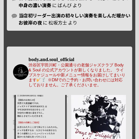
中身の濃い演奏
に
ばんび
より
当店初リーダー出演の初々しい演奏を楽しんだ暖かい
お彼岸の夜
に
松坂方士
より
body.and.soul_official
渋谷区宇田川町・公園通りの老舗ジャズクラブ Body
& Soul の公式アカウントが新しくなりました。
ライ
ブスケジュールや新メニュー情報をお届けしてまいり
ます
※DMでのご予約・お問い合わせには対応
しておりません。ご了承くださいませ。