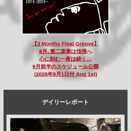
【3 Months Final Groove】
8月､第二楽章は佳境へ
心に刻む一夜は続く…
9月前半のスケジュール公開
(2026年8月1日付 Aug 1st)
デイリーレポート