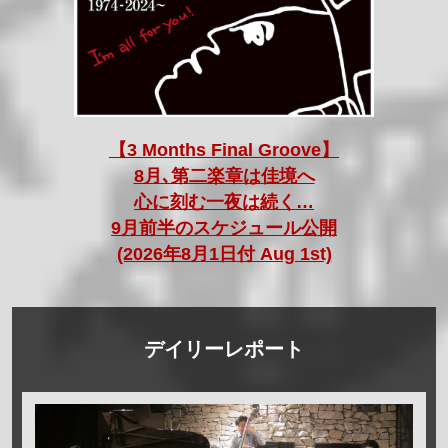
【3 Months Final Groove】
8月､第二楽章は佳境へ
心に刻む一夜は続く…
9月前半のスケジュール公開
(2026年8月1日付 Aug 1st)
デイリーレポート