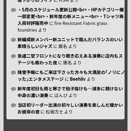
・5月のスケジュール更新公開<br>・HPカテゴリー欄
一部変更<br>・新年度の新メニュー<br>・Tシャツ再
入荷好評販売中
に
fire Resistant Fabric glass
foundries
より
新編成新メンバー新ユニットで臨んだバランスのいい
素晴らしいジャズ
に
匿名
より
急遽二管フロントになり聴き応えある演奏に店内もス
テージも賑わった夜
に
匿名
より
降雪予報にもご来店下さった方々も大満足の｢ノリにノ
ッた｣エンタメステージ
に
Beehiiv
より
新年度初日も雨と寒さで拍子抜けも…滅多に聴けない
中身の濃い演奏
に
ばんび
より
当店初リーダー出演の初々しい演奏を楽しんだ暖かい
お彼岸の夜
に
松坂方士
より