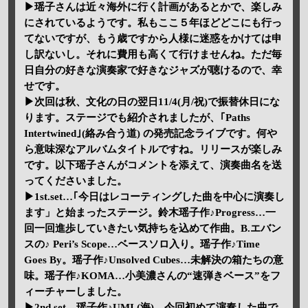
▶瑶子さんは近々海外に行く計画があるとかで、楽しみ
にされているようです。私もここ５年ほどどこにも行っ
てないですが、もう歳ですから人様に迷惑をかけては申
し訳ないし。それに費用も高くて行けませんね。ただ毎
日自分の好きな演奏家で好きなジャズが聴けるので、幸
せです。
▶次回は秋、文化の日の翌日11/4(月/祝)で振替休日にな
ります。ステージでも紹介されましたが、｢Paths
Intertwined｣(絡み合う道) の発売記念ライブです。何や
ら意味深なアルバムタイトルですね。リリースが楽しみ
です。以下瑶子さんがコメントを添えて、演奏曲名を送
ってくださいました。
▶1st.set…｢今日はレコーティングした曲を中心に演奏し
ます」と始まったステージ。鈴木瑶子作♪Progress…一
回一回進歩していきたい気持ちを込めて作曲。B.エバン
スの♪ Peri’s Scope…ベースソロ入り。瑶子作♪Time
Goes By。瑶子作♪Unsolved Cubes…未解決の箱たちの意
味。瑶子作♪KOMA…小美濃さんの“速弾きベース”をフ
ィーチャーしました。
▶2nd.set…瑶子作♪UMI (海)…今回初めて演奏した曲で