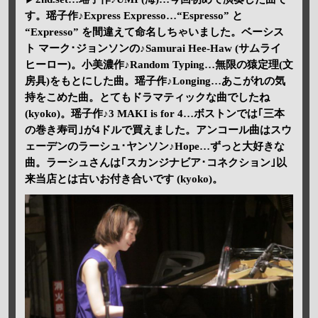
す。瑶子作♪Express Expresso…“Espresso” と
“Expresso” を間違えて命名しちゃいました。ベーシス
ト マーク･ジョンソンの♪Samurai Hee-Haw (サムライ
ヒーロー)。小美濃作♪Random Typing…無限の猿定理(文
房具)をもとにした曲。瑶子作♪Longing…あこがれの気
持をこめた曲。とてもドラマティックな曲でしたね
(kyoko)。瑶子作♪3 MAKI is for 4…ボストンでは｢三本
の巻き寿司｣が4ドルで買えました。アンコール曲はスウ
ェーデンのラーシュ･ヤンソン♪Hope…ずっと大好きな
曲。ラーシュさんは｢スカンジナビア･コネクション｣以
来当店とは古いお付き合いです (kyoko)。