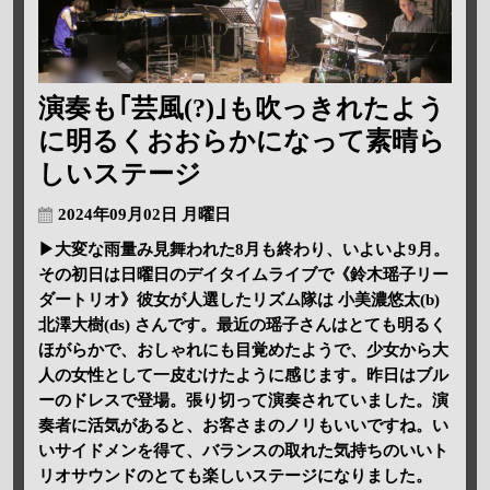
演奏も｢芸風(?)｣も吹っきれたよう
に明るくおおらかになって素晴ら
しいステージ
2024年09月02日 月曜日
▶大変な雨量み見舞われた8月も終わり、いよいよ9月。
その初日は日曜日のデイタイムライブで《鈴木瑶子リー
ダートリオ》彼女が人選したリズム隊は 小美濃悠太(b)
北澤大樹(ds) さんです。最近の瑶子さんはとても明るく
ほがらかで、おしゃれにも目覚めたようで、少女から大
人の女性として一皮むけたように感じます。昨日はブル
ーのドレスで登場。張り切って演奏されていました。演
奏者に活気があると、お客さまのノリもいいですね。い
いサイドメンを得て、バランスの取れた気持ちのいいト
リオサウンドのとても楽しいステージになりました。