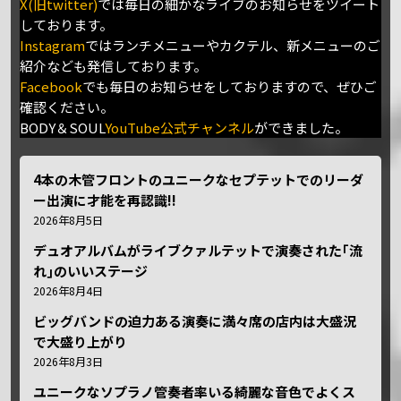
X(旧twitter)
では毎日の細かなライブのお知らせをツイート
しております。
Instagram
ではランチメニューやカクテル、新メニューのご
紹介なども発信しております。
Facebook
でも毎日のお知らせをしておりますので、ぜひご
確認ください。
BODY＆SOUL
YouTube公式チャンネル
ができました。
4本の木管フロントのユニークなセプテットでのリーダ
ー出演に才能を再認識!!
2026年8月5日
デュオアルバムがライブクァルテットで演奏された｢流
れ｣のいいステージ
2026年8月4日
ビッグバンドの迫力ある演奏に満々席の店内は大盛況
で大盛り上がり
2026年8月3日
ユニークなソプラノ管奏者率いる綺麗な音色でよくス