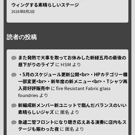
ウィングする素晴らしいステージ
2026年8月2日
読者の投稿
また発熱で大事を取ってお休みした新緑五月の最後の
昼下がりのライブ
に
HSM
より
・5月のスケジュール更新公開<br>・HPカテゴリー欄
一部変更<br>・新年度の新メニュー<br>・Tシャツ再
入荷好評販売中
に
fire Resistant Fabric glass
foundries
より
新編成新メンバー新ユニットで臨んだバランスのいい
素晴らしいジャズ
に
匿名
より
急遽二管フロントになり聴き応えある演奏に店内もス
テージも賑わった夜
に
匿名
より