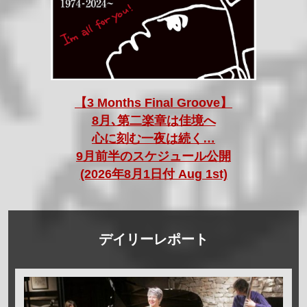
【3 Months Final Groove】
8月､第二楽章は佳境へ
心に刻む一夜は続く…
9月前半のスケジュール公開
(2026年8月1日付 Aug 1st)
デイリーレポート