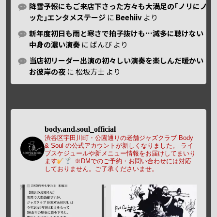
降雪予報にもご来店下さった方々も大満足の｢ノリにノ
ッた｣エンタメステージ
に
Beehiiv
より
新年度初日も雨と寒さで拍子抜けも…滅多に聴けない
中身の濃い演奏
に
ばんび
より
当店初リーダー出演の初々しい演奏を楽しんだ暖かい
お彼岸の夜
に
松坂方士
より
body.and.soul_official
渋谷区宇田川町・公園通りの老舗ジャズクラブ Body
& Soul の公式アカウントが新しくなりました。
ライ
ブスケジュールや新メニュー情報をお届けしてまいり
ます
※DMでのご予約・お問い合わせには対応
しておりません。ご了承くださいませ。