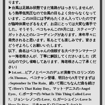
ります。
▶台風は足踏み状態でまだ進路がはっきりしませんが、
もう熱帯低気圧なので台風の目もよく分からなくなって
います。この28日には予約もたくさん入っていたのです
が臨時休業せざるをえず、お店にとっては大変な痛手で
した。そうそう、ペコちゃんこの9月には、スティーブ･
ガットさんとのレコーディングがあります。来年早々に
発売されると思います。私もとても楽しみです。皆さま
どうぞよろしくお願いいたします。
以下、曲名はペコちゃんの信頼する大ベテランマナージ
ャー海老根さんが、丁寧に解説してくださいました（沢
山なので少し省略してあります、海老根さんご了承くだ
さい）
▶1st.set…ピアノとベースのデュオ演奏でS.ロリンズの
♪St.Thomas。ペコチャン登場、明日から9月ですまずは
♪September In The Rain、続いて雨にちなんだ曲を続け
て♪Here’s That Rainy Day。マット･デニスの♪Angel
Eyes、C.ポーターの♪What Is This Thing Called Love
?、ジョン･レノンの♪Love、G.ガーシュイン♪Love Is
Here To Stay、リチャード･ロジャース♪Isn’t It