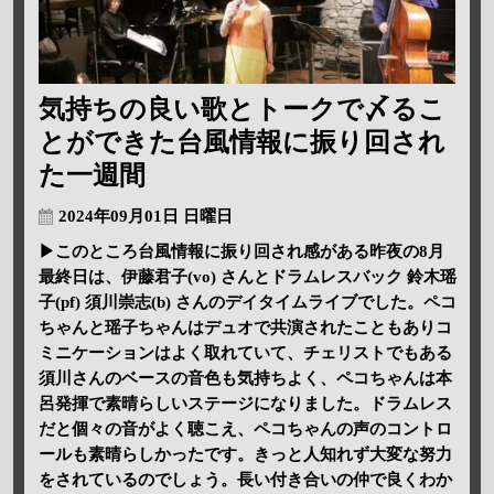
気持ちの良い歌とトークで〆るこ
とができた台風情報に振り回され
た一週間
2024年09月01日 日曜日
▶このところ台風情報に振り回され感がある昨夜の8月
最終日は、伊藤君子(vo) さんとドラムレスバック 鈴木瑶
子(pf) 須川崇志(b) さんのデイタイムライブでした。ペコ
ちゃんと瑶子ちゃんはデュオで共演されたこともありコ
ミニケーションはよく取れていて、チェリストでもある
須川さんのベースの音色も気持ちよく、ペコちゃんは本
呂発揮で素晴らしいステージになりました。ドラムレス
だと個々の音がよく聴こえ、ペコちゃんの声のコントロ
ールも素晴らしかったです。きっと人知れず大変な努力
をされているのでしょう。長い付き合いの仲で良くわか