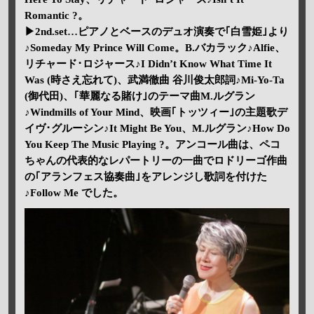
Romantic ?。
▶2nd.set…ピアノとベースのデュオ演奏で｢白雪姫｣より
♪Someday My Prince Will Come。B.バカラック♪Alfie、
リチャード･ロジャース♪I Didn’t Know What Time It
Was (時さえ忘れて)、武満徹曲 谷川俊太郎詞♪Mi-Yo-Ta
(御代田)、｢華麗なる賭け｣のテーマ曲M.ルグラン
♪Windmills of Your Mind、映画｢トッツィー｣の主題歌デ
イヴ･グルーシン♪It Might Be You、M.ルグラン♪How Do
You Keep The Music Playing ?。アンコール曲は、ペコ
ちゃんの代表的なレパートリーの一曲でロドリーゴ作曲
の｢アランフェス協奏曲｣をアレンジし歌詞を付けた
♪Follow Me でした。