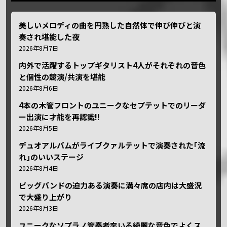
美しいメロディの曲を円熟した自然体で伸び伸びと演
奏され堪能した夜
2026年8月7日
内外で活躍するトップギタリスト4人がそれぞれの音色
と個性の競演/共演を堪能
2026年8月6日
4本の木管フロントのユニークなセプテットでのリーダ
ー出演に才能を再認識!!
2026年8月5日
デュオアルバムがライブクァルテットで演奏された｢流
れ｣のいいステージ
2026年8月4日
ビッグバンドの迫力ある演奏に満々席の店内は大盛況
で大盛り上がり
2026年8月3日
ユニークなソプラノ管奏者率いる綺麗な音色でよくス