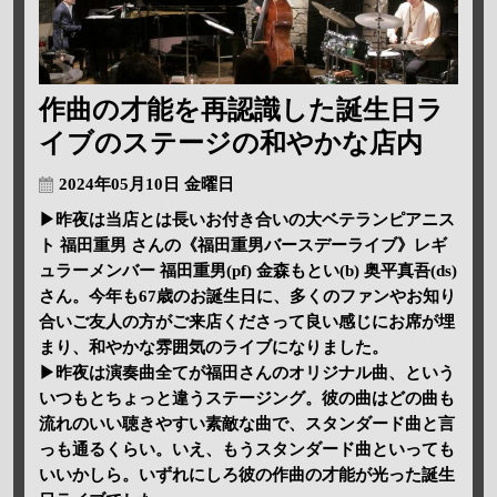
作曲の才能を再認識した誕生日ラ
イブのステージの和やかな店内
2024年05月10日 金曜日
▶昨夜は当店とは長いお付き合いの大ベテランピアニス
ト 福田重男 さんの《福田重男バースデーライブ》レギ
ュラーメンバー 福田重男(pf) 金森もとい(b) 奥平真吾(ds)
さん。今年も67歳のお誕生日に、多くのファンやお知り
合いご友人の方がご来店くださって良い感じにお席が埋
まり、和やかな雰囲気のライブになりました。
▶昨夜は演奏曲全てが福田さんのオリジナル曲、という
いつもとちょっと違うステージング。彼の曲はどの曲も
流れのいい聴きやすい素敵な曲で、スタンダード曲と言
っも通るくらい。いえ、もうスタンダード曲といっても
いいかしら。いずれにしろ彼の作曲の才能が光った誕生