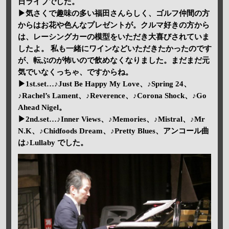
日ライブでした。
▶気さくで趣味の多い福田さんらしく、ゴルフ仲間の方
からはお花や色んなプレゼントが。クルマ好きの方から
は、レーシングカーの模型をいただき大喜びされていま
したよ。 私も一緒にワインなどいただきたかったのです
が、転ぶのが怖いので飲めなくなりました。まだまだ元
気でいなくっちゃ、ですからね。
▶1st.set…♪Just Be Happy My Love、♪Spring 24、
♪Rachel’s Lament、♪Reverence、♪Corona Shock、♪Go
Ahead Nigel。
▶2nd.set…♪Inner Views、♪Memories、♪Mistral、♪Mr
N.K、♪Chidfoods Dream、♪Pretty Blues、アンコール曲
は♪Lullaby でした。