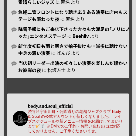
素晴らしいジャズ
に
匿名
より
急遽二管フロントになり聴き応えある演奏に店内もス
テージも賑わった夜
に
匿名
より
降雪予報にもご来店下さった方々も大満足の｢ノリにノ
ッた｣エンタメステージ
に
Beehiiv
より
新年度初日も雨と寒さで拍子抜けも…滅多に聴けない
中身の濃い演奏
に
ばんび
より
当店初リーダー出演の初々しい演奏を楽しんだ暖かい
お彼岸の夜
に
松坂方士
より
body.and.soul_official
渋谷区宇田川町・公園通りの老舗ジャズクラブ Body
& Soul の公式アカウントが新しくなりました。
ライ
ブスケジュールや新メニュー情報をお届けしてまいり
ます
※DMでのご予約・お問い合わせには対応
しておりません。ご了承くださいませ。