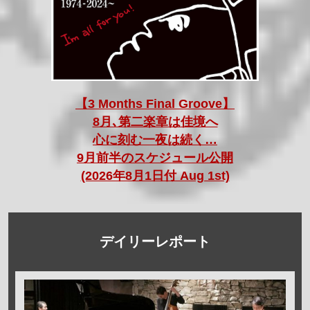
【3 Months Final Groove】
8月､第二楽章は佳境へ
心に刻む一夜は続く…
9月前半のスケジュール公開
(2026年8月1日付 Aug 1st)
デイリーレポート