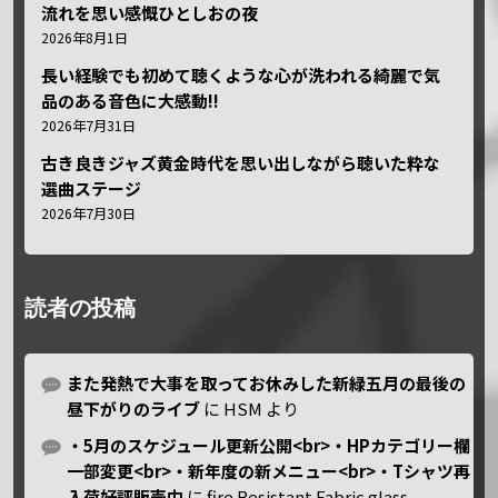
流れを思い感慨ひとしおの夜
2026年8月1日
長い経験でも初めて聴くような心が洗われる綺麗で気
品のある音色に大感動!!
2026年7月31日
古き良きジャズ黄金時代を思い出しながら聴いた粋な
選曲ステージ
2026年7月30日
読者の投稿
また発熱で大事を取ってお休みした新緑五月の最後の
昼下がりのライブ
に
HSM
より
・5月のスケジュール更新公開<br>・HPカテゴリー欄
一部変更<br>・新年度の新メニュー<br>・Tシャツ再
入荷好評販売中
に
fire Resistant Fabric glass