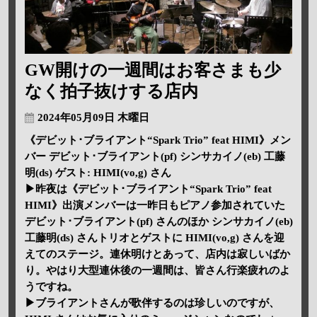
GW開けの一週間はお客さまも少
なく拍子抜けする店内
2024年05月09日 木曜日
《デビット･ブライアント“Spark Trio” feat HIMI》メン
バー デビット･ブライアント(pf) シンサカイノ(eb) 工藤
明(ds) ゲスト: HIMI(vo,g) さん
▶昨夜は《デビット･ブライアント“Spark Trio” feat
HIMI》出演メンバーは一昨日もピアノ参加されていた
デビット･ブライアント(pf) さんのほか シンサカイノ(eb)
工藤明(ds) さんトリオとゲストに HIMI(vo,g) さんを迎
えてのステージ。連休明けとあって、店内は寂しいばか
り。やはり大型連休後の一週間は、皆さん行楽疲れのよ
うですね。
▶ブライアントさんが歌伴するのは珍しいのですが、