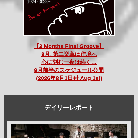
【3 Months Final Groove】
8月､第二楽章は佳境へ
心に刻む一夜は続く…
9月前半のスケジュール公開
(2026年8月1日付 Aug 1st)
デイリーレポート