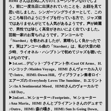
HIMI さんはお気に入りのミュージシャンなのでしょ
う。前に一度当店に出演されていたことを、お顔を見て
思い出しました。シンガーソングライターとして、この
ところ毎日のようにライブを行っている方で、ジャズ畑
ではありませんがとても人気があるようです。声が綺麗
で、男性では珍しく高音がきれいによく出ていました。
芸能一家のお育ちのようです。アンコールで
「Stardust」を歌われましたが、素晴らしく良かったで
す。実はアンコール曲の「Stardust」は、私が大昔の幼
少時、ライオネル・ハンプトンで初めてジャズを聴いた
LPなのです。
▶1st.set…デビット･ブライアント作♪Coat Of Arms、H.
ハンコック♪Maiden Voyage。HIMI さんヴォーカル入り
で♪Intro、HIMI♪Down Hill。ヴィブラフォン奏者ロイ･
エアーズの♪Everybody Loves The Sunshine、D.エリント
ン♪In A Sentimental Mood、HIMIさんのヴォーカルで
♪All Day。
▶2nd.set…W.ショーター♪Footprints、W.ショーター
♪Ana Maria。HIMI さんとブライアントさんのデュオで
♪Outro、HIMI♪森の囁き、HIMI♪Sun Is Going Down、