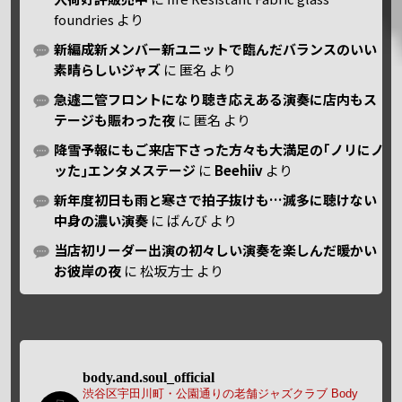
foundries
より
新編成新メンバー新ユニットで臨んだバランスのいい
素晴らしいジャズ
に
匿名
より
急遽二管フロントになり聴き応えある演奏に店内もス
テージも賑わった夜
に
匿名
より
降雪予報にもご来店下さった方々も大満足の｢ノリにノ
ッた｣エンタメステージ
に
Beehiiv
より
新年度初日も雨と寒さで拍子抜けも…滅多に聴けない
中身の濃い演奏
に
ばんび
より
当店初リーダー出演の初々しい演奏を楽しんだ暖かい
お彼岸の夜
に
松坂方士
より
body.and.soul_official
渋谷区宇田川町・公園通りの老舗ジャズクラブ Body