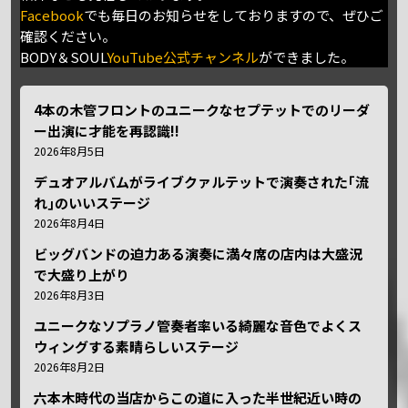
Facebook
でも毎日のお知らせをしておりますので、ぜひご
確認ください。
BODY＆SOUL
YouTube公式チャンネル
ができました。
4本の木管フロントのユニークなセプテットでのリーダ
ー出演に才能を再認識!!
2026年8月5日
デュオアルバムがライブクァルテットで演奏された｢流
れ｣のいいステージ
2026年8月4日
ビッグバンドの迫力ある演奏に満々席の店内は大盛況
で大盛り上がり
2026年8月3日
ユニークなソプラノ管奏者率いる綺麗な音色でよくス
ウィングする素晴らしいステージ
2026年8月2日
六本木時代の当店からこの道に入った半世紀近い時の