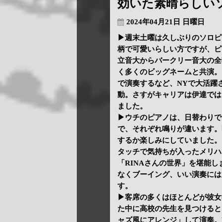
効いた素晴らしい
2024年04月21日 日曜日
▶週末土曜は久しぶりのソロピアノ
柄で可愛いらしい方ですが、ピ
立音大からバークリー音大の全
く多くのビッグネームと共演。
で演奏するなど、NYで大活躍
動。さすがキャリアは伊達では
ました。
▶ウチのピアノは、日替わりで
で、それぞれ鳴りが違います。昨
するか楽しみにしていました。
タッチで気持ちが入ったメリハ
「RINAさんの世界」を堪能
なくブーイング、いい演奏には
す。
▶客席の多くはほとんどが彼女
た中に高校の先生を見つけると
ャズ風にアレンジ」して演奏。