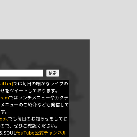
検索
itter)
では毎日の細かなライブの
らせをツイートしております。
gram
ではランチメニューやカクテ
新メニューのご紹介なども発信して
ます。
ook
でも毎日のお知らせをしてお
すので、ぜひご確認ください。
＆SOUL
YouTube公式チャンネル