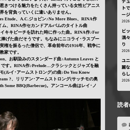
デ
惹きつける魅力をたくさん持っている女性ピアニス
トで
界を背負っていくに違いありません。
ー
ues Etude、A.C.ジョビン♪No More Blues、RINA作
202
イム、RINA作セカンドアルバムのタイトル曲
ビ
ハワイのワイキキビーチを訪れた時に作った曲。RINA作♪For
満
ンに捧げた曲だそうです。ちなみにニコライ･ラスプー
り
実権を振るった僧侶で、革命前年の1916年、戦争に
202
教家です。
Station、お馴染みのスタンダード曲♪Autumn Leaves と
ユ
そうです。RINA作♪Prelude…クラシックとジャズを融
麗
イ･アームストロング)の曲♪Do You Know
ら
 New Orleans ?、リリアン･アームストロング(サッチモの奥
202
ith Some BBQ(Barbecue)。アンコール曲はレイ･ノ
読者