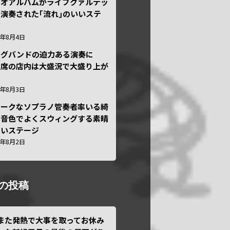
ュオアルバムがライブクァルテッ
演奏された｢流れ｣のいいステ
ジ
6年8月4日
ッグバンドの迫力ある演奏に
々席の店内は大盛況で大盛り上が
6年8月3日
ニークなソプラノ管奏者率いる綺
な音色でよくスウィングする素晴
しいステージ
6年8月2日
の投稿
また発熱で大事を取ってお休み