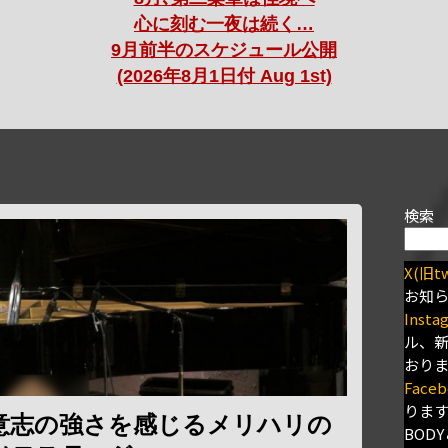
心に刻む一夜は続く…
9月前半のスケジュール公開
(2026年8月1日付 Aug 1st)
検索
X(旧tw
お知
Insta
ル、
おり
Faceb
りま
意志の強さを感じるメリハリの
BODY