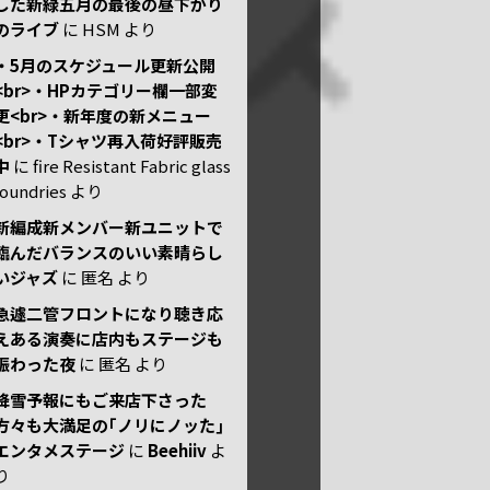
した新緑五月の最後の昼下がり
のライブ
に
HSM
より
・5月のスケジュール更新公開
<br>・HPカテゴリー欄一部変
更<br>・新年度の新メニュー
<br>・Tシャツ再入荷好評販売
中
に
fire Resistant Fabric glass
foundries
より
新編成新メンバー新ユニットで
臨んだバランスのいい素晴らし
いジャズ
に
匿名
より
急遽二管フロントになり聴き応
えある演奏に店内もステージも
賑わった夜
に
匿名
より
降雪予報にもご来店下さった
方々も大満足の｢ノリにノッた｣
エンタメステージ
に
Beehiiv
よ
り