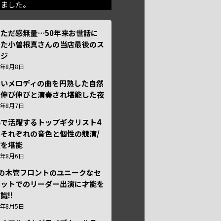
きました。
ただ感無量⋯50年来お世話に
った小曽根真さんの当店最後のス
ージ
6年8月8日
しいメロディの曲を円熟した自然
で伸び伸びと演奏され堪能した夜
6年8月7日
外で活躍するトップギタリスト4
それぞれの音色と個性の競演/
演を堪能
6年8月6日
本の木管フロントのユニークなセ
テットでのリーダー出演に才能を
識!!
6年8月5日