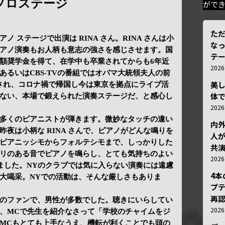
ソロステージ
がで
ただ
 ステージで出演は RINA さん。RINA さんは小
な
アノ演奏もお人柄も意志の強さを感じさせます。国
テ
額奨学金を得て、在学中も卒業されてからも6年近
202
あるいはCBS-TVの番組ではオバマ大統領夫人の前
美
され、コロナ禍で帰国し今は東京を拠点にライブ活
体
ない、本場で鍛えられた演奏ステージだ、と感心し
202
多くのピアニストが弾きます。微妙なタッチの違い
内
夜は小柄な RINA さんで、ピアノがどんな鳴りを
人が
ピアニッシモからフォルテシモまで、しっかりした
共
リのある音でピアノを鳴らし、とても気持ちのよい
202
しました。NYのクラブでは気に入らない演奏には遠慮
4
大喝采。NYでの活動は、そんな厳しさもありま
プ
再認
のファンで、男性が多数でした。聴きにいらしてい
202
、MCで先生を紹介なさって「学校のチャイムをジ
MCもとても上手なうえ、機転が利くことでも頭の