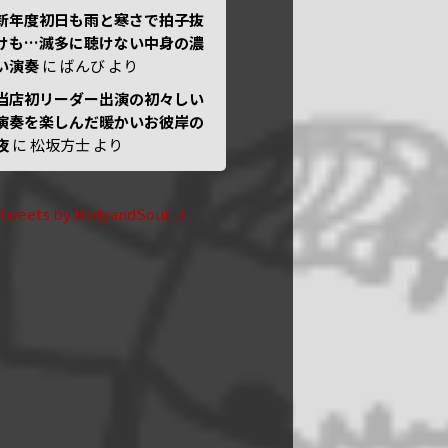
新年度初日も雨と寒さで拍子抜
けも…滅多に聴けない中身の濃
い演奏
に
ばんび
より
当店初リーダー出演の初々しい
演奏を楽しんだ暖かいお彼岸の
夜
に
松坂方士
より
Tweets by BodyandSoul_J