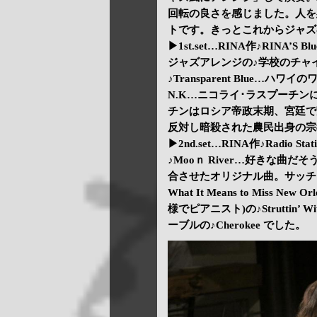
回転の良さを感じました。人を
トです。きっとこれからジャズ
▶1st.set…RINA作♪RINA’S Bl
ジャズアレンジの♪学校のチャ
♪Transparent Blue…
N.K…ニコライ･ラスプーチ
チンはロシア帝政末期、宮廷で
反対し暗殺された農民出身の宗
▶2nd.set…RINA作♪Radio 
♪Mooｎ River…好きな曲だ
合させたオリジナル曲。サッチモ(ル
What It Means to Miss
様でピアニスト)の♪Struttin’ W
ーブルの♪Cherokee でした。