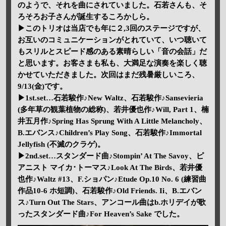
のようで、それを曲にされていました。石若さんも、そ
ろそろお子さんが誕生するころかしら。
▶このトリオは当店でも年に２,3回のステージですが、
お互いのコミュニケーションがとれていて、いつ聴いて
もスリルとスピード感のある素晴らしい「音の会話」だ
と思います。お客さまも私も、大満足な演奏を楽しく聴
かせていただきました。次回はまだ残暑厳しいころ、
9/13(金)です。
▶1st.set…石若駿作♪New Waltz、石若駿作♪Sansevieria
(多年草の観葉植物の総称)、若井優也作♪Will, Part 1、楠
井五月作♪Spring Has Sprung With A Little Melancholy、
B.エバンス♪Children’s Play Song、石若駿作♪Immortal
Jellyfish (不滅のクラゲ)。
▶2nd.set…スタンダード曲♪Stompin’ At The Savoy、ピ
アニスト マイカ･トーマス♪Look At The Birds、若井優
也作♪Waltz #13、F.ショパン♪Etude Op.10 No. 6 (練習曲
作品10-6 ホ短調)、石若駿作♪Old Friends. Ii、B.エバン
ス♪Turn Out The Stars、アンコール曲はb.ホリデイが歌
ったスタンダード曲♪For Heaven’s Sake でした。