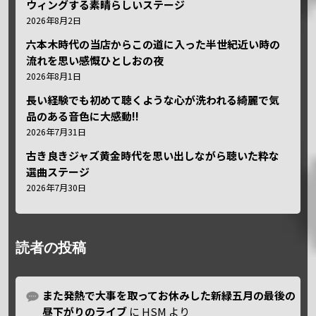
ウィングする素晴らしいステージ
2026年8月2日
六本木時代の当店からこの道に入った半世紀近い時の
流れを思い感慨ひとしおの夜
2026年8月1日
長い経験でも初めて聴くような心が洗われる綺麗で気
品のある音色に大感動!!
2026年7月31日
古き良きジャズ黄金時代を思い出しながら聴いた粋な
選曲ステージ
2026年7月30日
読者の投稿
また発熱で大事を取ってお休みした新緑五月の最後の
昼下がりのライブ
に
HSM
より