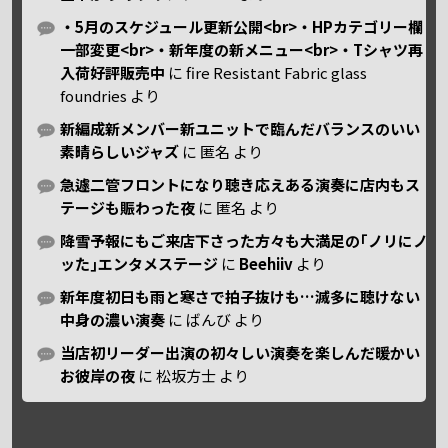
・5月のスケジュール更新公開<br>・HPカテゴリー欄
一部変更<br>・新年度の新メニュー<br>・Tシャツ再
入荷好評販売中
に
fire Resistant Fabric glass
foundries
より
新編成新メンバー新ユニットで臨んだバランスのいい
素晴らしいジャズ
に
匿名
より
急遽二管フロントになり聴き応えある演奏に店内もス
テージも賑わった夜
に
匿名
より
降雪予報にもご来店下さった方々も大満足の｢ノリにノ
ッた｣エンタメステージ
に
Beehiiv
より
新年度初日も雨と寒さで拍子抜けも…滅多に聴けない
中身の濃い演奏
に
ばんび
より
当店初リーダー出演の初々しい演奏を楽しんだ暖かい
お彼岸の夜
に
松坂方士
より