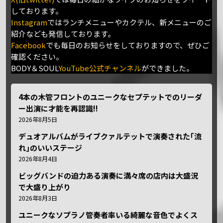
しております。
Instagram
ではランチメニューやカクテル、新メニューのご
紹介なども発信しております。
Facebook
でも毎日のお知らせをしておりますので、ぜひご
確認ください。
BODY＆SOUL
YouTube公式チャンネル
ができました。
4本の木管フロントのユニークなセプテットでのリーダ
ー出演に才能を再認識!!
2026年8月5日
デュオアルバムがライブクァルテットで演奏された｢流
れ｣のいいステージ
2026年8月4日
ビッグバンドの迫力ある演奏に満々席の店内は大盛況
で大盛り上がり
2026年8月3日
ユニークなソプラノ管奏者率いる綺麗な音色でよくス