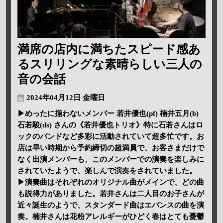
満席の店内に満ちたスピード感あ
るスリリングな素晴らしい三人の
音の会話
2024年04月12日 金曜日
▶めったに揃わないメンバー 若井優也(pf) 楠井五月(b)
石若駿(ds) さんの《若井優也トリオ》特に石若さんはロ
ックのバンドなど多彩に活動されていて超多忙です。お
店は早い時期から予約締切の超満員で、お客さまだけで
なく出演メンバーも、このメンバーでの演奏を楽しみに
されていたようで、楽しんで演奏をされていました。
▶演奏曲はそれぞれのオリジナル曲がメインで、どの曲
も説得力がありました。若井さんは二人目のお子さんが
近々誕生のようで、スタンダード曲はエバンスの曲を演
奏。楠井さんは花粉アレルギーがひどく春はとても憂鬱