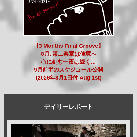
【3 Months Final Groove】
8月､第二楽章は佳境へ
心に刻む一夜は続く…
9月前半のスケジュール公開
(2026年8月1日付 Aug 1st)
デイリーレポート