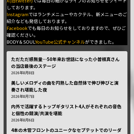
X(旧twitter)
では毎日の細かなライブのお知らせをツイート
しております。
Instagram
ではランチメニューやカクテル、新メニューのご
紹介なども発信しております。
Facebook
でも毎日のお知らせをしておりますので、ぜひご
確認ください。
BODY＆SOUL
YouTube公式チャンネル
ができました。
ただただ感無量⋯50年来お世話になった小曽根真さん
の当店最後のステージ
2026年8月8日
美しいメロディの曲を円熟した自然体で伸び伸びと演
奏され堪能した夜
2026年8月7日
内外で活躍するトップギタリスト4人がそれぞれの音色
と個性の競演/共演を堪能
2026年8月6日
4本の木管フロントのユニークなセプテットでのリーダ