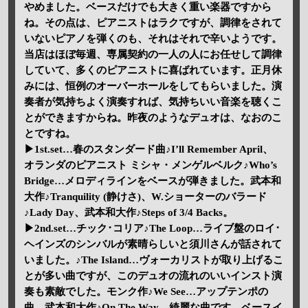
やめました。ベースだけでも大きく重い楽器ですから
ね。その点は、ピアニストはラクですが、調律をされて
いないピアノを弾くのも、それはそれで辛いようです。
当店はほぼ毎週、専属契約の一人の人にお任せして調律
していて、多くのピアニストに喜ばれています。正月休
みには、恒例のオーバーホールをしてもらいました。演
奏者が気持ちよく演奏すれば、気持ちいい音楽を聴くこ
とができますからね。昨夜のようなデュオは、なおのこ
とですね。
▶1st.set…春のスタンダード曲♪I’ll Remember April、
オランダのピアニスト ミシャ・メンゲルベルク♪Who’s
Bridge…メロディラインをベースが弾きました。武本和
大作♪Tranquility (静けさ)、W.ショーターのバラード
♪Lady Day、武本和大作♪Steps of 3/4 Backs。
▶2nd.set…チック･コリア♪The Loop…ライブ盤のロイ･
ヘインズのシンバルが素晴らしいと須川さんが話されて
いました。♪The Island…ヴォーカリストが取り上げるこ
とが多い曲ですが、このデュオの流れのいいインスト演
奏も素敵でした。モンク作♪We See…アップテンポの
曲。武本和大作♪On The Way…綺麗な曲です。ベースイ