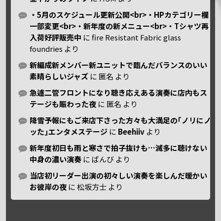
・5月のスケジュール更新公開<br>・HPカテゴリー欄
一部変更<br>・新年度の新メニュー<br>・Tシャツ再
入荷好評販売中
に
fire Resistant Fabric glass
foundries
より
新編成新メンバー新ユニットで臨んだバランスのいい
素晴らしいジャズ
に
匿名
より
急遽二管フロントになり聴き応えある演奏に店内もス
テージも賑わった夜
に
匿名
より
降雪予報にもご来店下さった方々も大満足の｢ノリにノ
ッた｣エンタメステージ
に
Beehiiv
より
新年度初日も雨と寒さで拍子抜けも…滅多に聴けない
中身の濃い演奏
に
ばんび
より
当店初リーダー出演の初々しい演奏を楽しんだ暖かい
お彼岸の夜
に
松坂方士
より