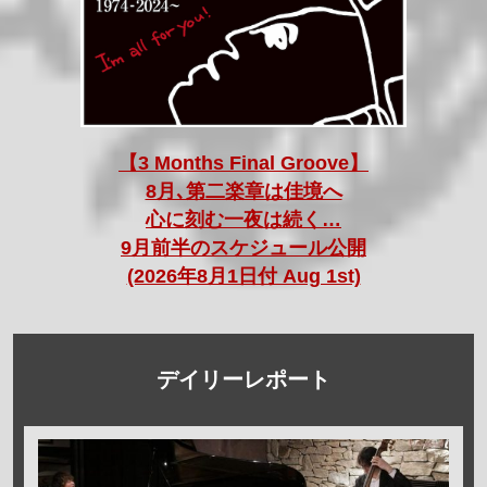
【3 Months Final Groove】
8月､第二楽章は佳境へ
心に刻む一夜は続く…
9月前半のスケジュール公開
(2026年8月1日付 Aug 1st)
デイリーレポート