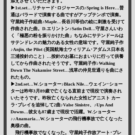
添えさせていただきます。
▶1st.set…リチャード･ロジャースの♪Spring is Here…普
通はバラードで演奏する曲ですがアップテンポで演奏。
守屋純子作組曲♪Maple…長谷川等伯の絵に刺激を受けて
作曲された曲。D.エリントン♪Satin Doll…守屋さんいわ
く「極悪の粉を振りかけた曲」ちなみにサテンドールは
サテンドレスの魅力のある女性の意味です。守屋純子作
♪Anjin, the Pilot (英国航海士ウィリアム･アダムス日本名
三浦按針のこと）…按針のお墓におまいりに行って供養
してから作曲されたそうです。守屋純子作♪Walking
Down The Nakamise Street…浅草の仲見世通りを曲にさ
れたもの。
▶2nd.set…W.ショーター♪Black Nile…ウェイン･ショー
ターは昨年3月89歳で亡くなる直前まで現役で演奏され
いたそうです。昨秋亡くなられた女性ピアニスト カー
ラ･ブレイを追悼して2曲♪Valse Sinistre、♪Ups And
Downs…彼女も87歳まで現役で活躍。W.ショーター
♪♪Anamaria…W.ショーターの飛行機事故で亡くなった
奥様の曲。
飛行機事故でなくなった。守屋純子作故アート･ブレ