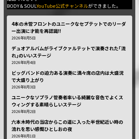
BODY＆SOUL
YouTube公式チャンネル
ができました。
4本の木管フロントのユニークなセプテットでのリーダ
ー出演に才能を再認識!!
2026年8月5日
デュオアルバムがライブクァルテットで演奏された｢流
れ｣のいいステージ
2026年8月4日
ビッグバンドの迫力ある演奏に満々席の店内は大盛況
で大盛り上がり
2026年8月3日
ユニークなソプラノ管奏者率いる綺麗な音色でよくス
ウィングする素晴らしいステージ
2026年8月2日
六本木時代の当店からこの道に入った半世紀近い時の
流れを思い感慨ひとしおの夜
2026年8月1日