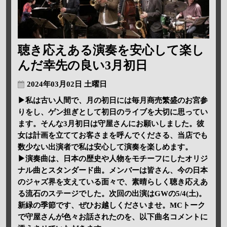
聴き応えある演奏を安心して楽し
んだ幸先の良い3月初日
2024年03月02日 土曜日
▶私は古い人間で、月の初日には毎月商売繁盛のお宮参
りをし、ゲン担ぎとして初日のライブを大切に思ってい
ます。そんな3月初日は守屋さんにお願いしました。彼
女は計画を立ててお客さまを呼んでくださる、当店でも
数少ない出演者で私は安心して演奏を楽しめます。
▶演奏曲は、日本の歴史や人物をモチーフにしたオリジ
ナル曲とスタンダード曲。メンバーは皆さん、今の日本
のジャズ界を支えている面々で、素晴らしく聴き応えあ
る流石のステージでした。次回の出演はGWの5/4(土)。
新緑の季節です、ぜひお越しくださいませ。MCトーク
で守屋さんが色々お話されたのを、以下曲名コメントに