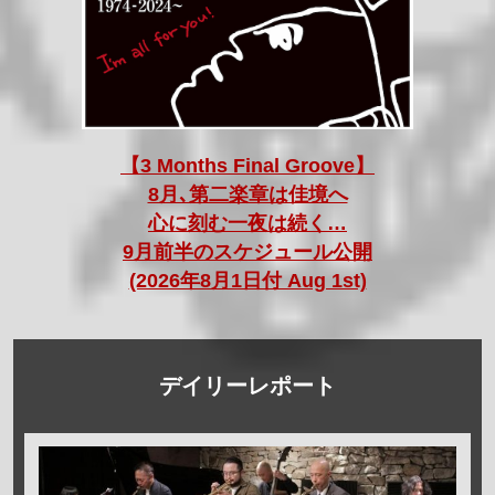
【3 Months Final Groove】
8月､第二楽章は佳境へ
心に刻む一夜は続く…
9月前半のスケジュール公開
(2026年8月1日付 Aug 1st)
デイリーレポート