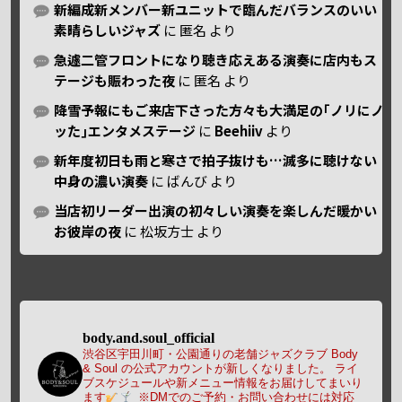
新編成新メンバー新ユニットで臨んだバランスのいい
素晴らしいジャズ
に
匿名
より
急遽二管フロントになり聴き応えある演奏に店内もス
テージも賑わった夜
に
匿名
より
降雪予報にもご来店下さった方々も大満足の｢ノリにノ
ッた｣エンタメステージ
に
Beehiiv
より
新年度初日も雨と寒さで拍子抜けも…滅多に聴けない
中身の濃い演奏
に
ばんび
より
当店初リーダー出演の初々しい演奏を楽しんだ暖かい
お彼岸の夜
に
松坂方士
より
body.and.soul_official
渋谷区宇田川町・公園通りの老舗ジャズクラブ Body
& Soul の公式アカウントが新しくなりました。
ライ
ブスケジュールや新メニュー情報をお届けしてまいり
ます
※DMでのご予約・お問い合わせには対応