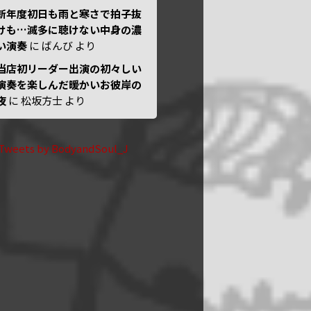
新年度初日も雨と寒さで拍子抜
けも…滅多に聴けない中身の濃
い演奏
に
ばんび
より
当店初リーダー出演の初々しい
演奏を楽しんだ暖かいお彼岸の
夜
に
松坂方士
より
Tweets by BodyandSoul_J