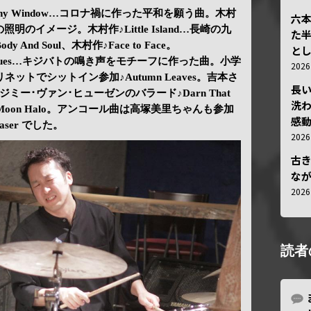
A Tiny Window…コロナ禍に作った平和を願う曲。木村
六
ブの照明のイメージ。木村作♪Little Island…長崎の九
た
nd Soul、木村作♪Face to Face。
と
 Blues…キジバトの鳴き声をモチーフに作った曲。小学
202
ットでシットイン参加♪Autumn Leaves。吉本さ
長
ー･ヴァン･ヒューゼンのバラード♪Darn That
洗
Moon Halo。アンコール曲は高塚美里ちゃんも参加
感動
haser でした。
202
古
な
202
読者