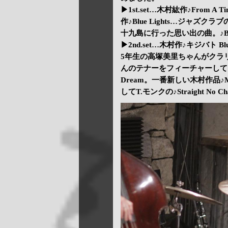
▶1st.set…木村紘作♪From 
作♪Blue Lights…ジャズクラ
十九島に行った思い出の曲。♪Body A
▶2nd.set…木村作♪キジバト
5年生の高塚美里ちゃんがクラリネ
んのテナーをフィーチャーしてジミ
Dream。一番新しい木村作品♪
してT.モンクの♪Straight No C