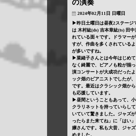
の演奏
2024年02月11日 日曜日
▶昨日土曜日は昼夜2ステージ
は 木村紘(ds) 吉本章紘(ts)
れている面々です。ドラマーが
すが、作曲を多くされているよ
が多いですね。
▶菜緒子さんとは今年はじめて
なく綺麗で、ピアノも粒が揃っ
演コンサートが大成功だったよ
ック畑のピアニストでしたが、
です。最近はクラシック畑から
も応援しています。
▶昼間ということもあって、小
クラリネットを持っていらして
いていて驚きました。ジャズが
ったらまた来てね」に「はい」
嬢さんです。私も大昔、ジャズ
めました。