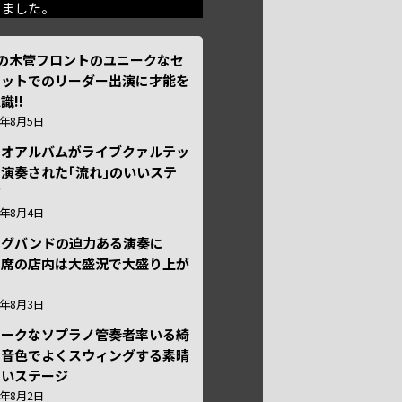
きました。
本の木管フロントのユニークなセ
テットでのリーダー出演に才能を
識!!
6年8月5日
ュオアルバムがライブクァルテッ
演奏された｢流れ｣のいいステ
ジ
6年8月4日
ッグバンドの迫力ある演奏に
々席の店内は大盛況で大盛り上が
6年8月3日
ニークなソプラノ管奏者率いる綺
な音色でよくスウィングする素晴
しいステージ
6年8月2日