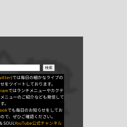
検索
itter)
では毎日の細かなライブの
らせをツイートしております。
gram
ではランチメニューやカクテ
新メニューのご紹介なども発信して
ます。
ook
でも毎日のお知らせをしてお
すので、ぜひご確認ください。
＆SOUL
YouTube公式チャンネル