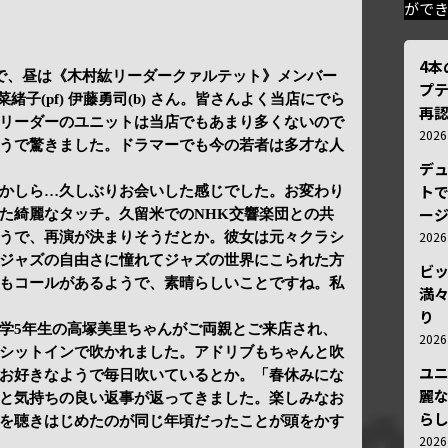
がで
4
で、昼は《木村紘リーダークァルテット》メンバー
プ
 田中菜緒子(pf) 伊藤勇司(b) さん。皆さんよく当店にでら
再認
リーダーのユニットは当店でもあまり多くないので
202
うで驚きました。ドラマーでも今の若者は多才な人
デ
トで
かしら…久しぶりお会いした感じでした。お変わり
ー
た綺麗なタッチ。久留米でのNHK交響楽団との共
202
うで、再演が決まりそうだとか。彼女は元々クラシ
ジャズの自由さに憧れてジャズの世界にこられた方
ビ
もコールがあるようで、素晴らしいことですね。私
満
り
学5年生の高塚美里ちゃんがご両親とご来店され、
202
シットインで吹かれました。アドリブもちゃんと吹
ユ
お好きなようで毎日吹いているとか。「春休みにな
麗
と気持ちの良い返事が返ってきました。楽しみなお
ら
を聴きはじめたのが同じ年頃だったことが頭をかす
202