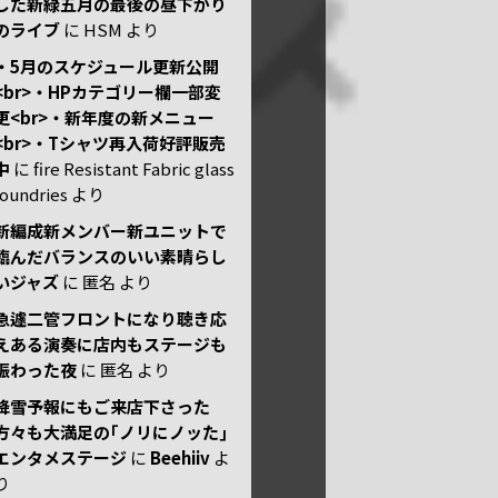
した新緑五月の最後の昼下がり
のライブ
に
HSM
より
・5月のスケジュール更新公開
<br>・HPカテゴリー欄一部変
更<br>・新年度の新メニュー
<br>・Tシャツ再入荷好評販売
中
に
fire Resistant Fabric glass
foundries
より
新編成新メンバー新ユニットで
臨んだバランスのいい素晴らし
いジャズ
に
匿名
より
急遽二管フロントになり聴き応
えある演奏に店内もステージも
賑わった夜
に
匿名
より
降雪予報にもご来店下さった
方々も大満足の｢ノリにノッた｣
エンタメステージ
に
Beehiiv
よ
り