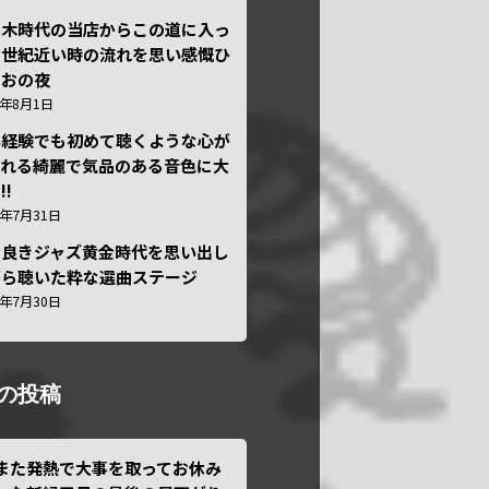
本木時代の当店からこの道に入っ
半世紀近い時の流れを思い感慨ひ
しおの夜
6年8月1日
い経験でも初めて聴くような心が
われる綺麗で気品のある音色に大
!!
6年7月31日
き良きジャズ黄金時代を思い出し
がら聴いた粋な選曲ステージ
6年7月30日
の投稿
また発熱で大事を取ってお休み