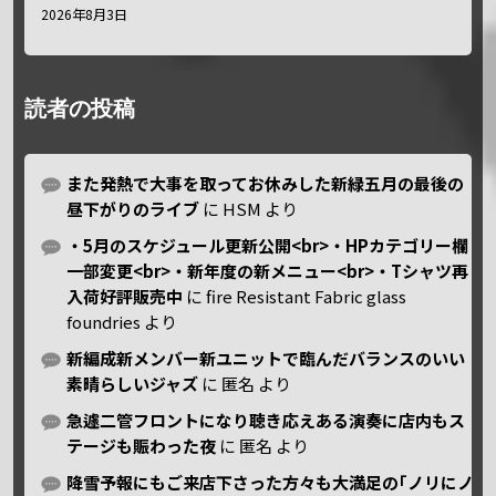
2026年8月3日
読者の投稿
また発熱で大事を取ってお休みした新緑五月の最後の
昼下がりのライブ
に
HSM
より
・5月のスケジュール更新公開<br>・HPカテゴリー欄
一部変更<br>・新年度の新メニュー<br>・Tシャツ再
入荷好評販売中
に
fire Resistant Fabric glass
foundries
より
新編成新メンバー新ユニットで臨んだバランスのいい
素晴らしいジャズ
に
匿名
より
急遽二管フロントになり聴き応えある演奏に店内もス
テージも賑わった夜
に
匿名
より
降雪予報にもご来店下さった方々も大満足の｢ノリにノ