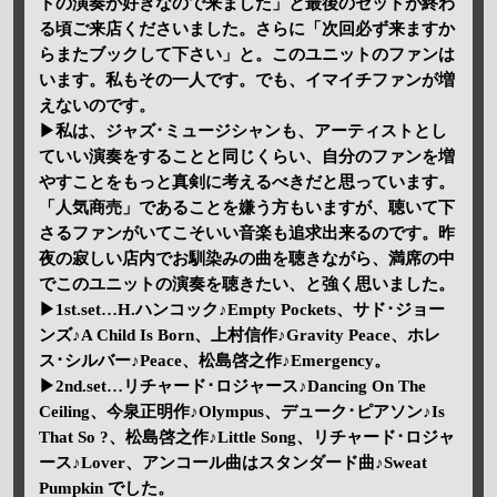
トの演奏が好きなので来ました」と最後のセットが終わ
る頃ご来店くださいました。さらに「次回必ず来ますか
らまたブックして下さい」と。このユニットのファンは
います。私もその一人です。でも、イマイチファンが増
えないのです。
▶私は、ジャズ･ミュージシャンも、アーティストとし
ていい演奏をすることと同じくらい、自分のファンを増
やすことをもっと真剣に考えるべきだと思っています。
「人気商売」であることを嫌う方もいますが、聴いて下
さるファンがいてこそいい音楽も追求出来るのです。昨
夜の寂しい店内でお馴染みの曲を聴きながら、満席の中
でこのユニットの演奏を聴きたい、と強く思いました。
▶1st.set…H.ハンコック♪Empty Pockets、サド･ジョー
ンズ♪A Child Is Born、上村信作♪Gravity Peace、ホレ
ス･シルバー♪Peace、松島啓之作♪Emergency。
▶2nd.set…リチャード･ロジャース♪Dancing On The
Ceiling、今泉正明作♪Olympus、デューク･ピアソン♪Is
That So ?、松島啓之作♪Little Song、リチャード･ロジャ
ース♪Lover、アンコール曲はスタンダード曲♪Sweat
Pumpkin でした。