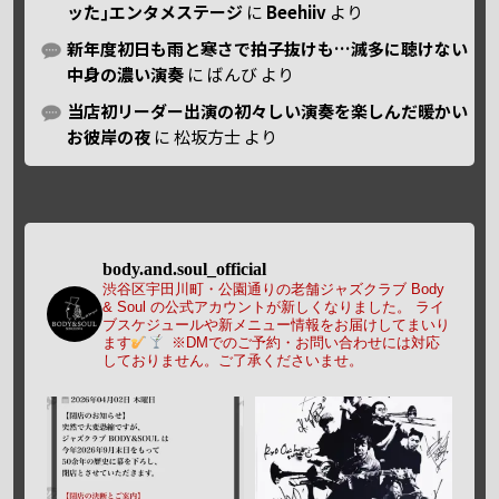
ッた｣エンタメステージ
に
Beehiiv
より
新年度初日も雨と寒さで拍子抜けも…滅多に聴けない
中身の濃い演奏
に
ばんび
より
当店初リーダー出演の初々しい演奏を楽しんだ暖かい
お彼岸の夜
に
松坂方士
より
body.and.soul_official
渋谷区宇田川町・公園通りの老舗ジャズクラブ Body
& Soul の公式アカウントが新しくなりました。
ライ
ブスケジュールや新メニュー情報をお届けしてまいり
ます
※DMでのご予約・お問い合わせには対応
しておりません。ご了承くださいませ。