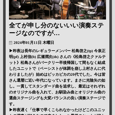
全てが申し分のないいい演奏ステ
ージなのですが…
2024年01月11日 木曜日
▶昨夜は長年のレギュラーメンバー 松島啓之(tp) 今泉正
明(pf) 上村信(b) 広瀬潤次(ds) さんの《松島啓之クァルテ
ット》松島さんがバークリー卒後帰国して間もなく結成
したユニットで（ベーシストが体調を崩し上村さんに代
わりましたが）始めはピッカピカの20代でした。今は皆
さん還暦に近い年代になっています。まさに光陰矢の如
し。一貫してスタンダード曲を追求し、最近はそれぞれ
のオリジナル曲を入れて、お馴染み曲とオリジナル曲の
選曲ステージングも大変バランスの良い演奏ステージで
す。
▶昨夜遅く「仕事で早くこられなかったけどこのユニッ