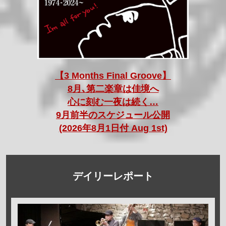
【3 Months Final Groove】
8月､第二楽章は佳境へ
心に刻む一夜は続く…
9月前半のスケジュール公開
(2026年8月1日付 Aug 1st)
デイリーレポート