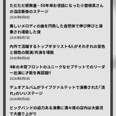
ただただ感無量⋯50年来お世話になった小曽根真さん
の当店最後のステージ
2026年8月8日
美しいメロディの曲を円熟した自然体で伸び伸びと演
奏され堪能した夜
2026年8月7日
内外で活躍するトップギタリスト4人がそれぞれの音色
と個性の競演/共演を堪能
2026年8月6日
4本の木管フロントのユニークなセプテットでのリーダ
ー出演に才能を再認識!!
2026年8月5日
デュオアルバムがライブクァルテットで演奏された｢流
れ｣のいいステージ
2026年8月4日
ビッグバンドの迫力ある演奏に満々席の店内は大盛況
で大盛り上がり