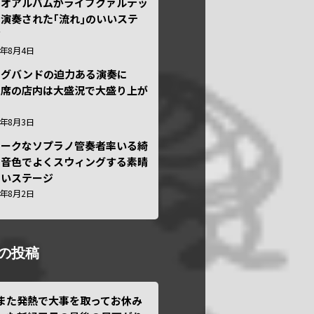
ュオアルバムがライブクァルテッ
演奏された｢流れ｣のいいステ
ジ
6年8月4日
ッグバンドの迫力ある演奏に
々席の店内は大盛況で大盛り上が
6年8月3日
ニークなソプラノ管奏者率いる綺
な音色でよくスウィングする素晴
しいステージ
6年8月2日
の投稿
また発熱で大事を取ってお休み