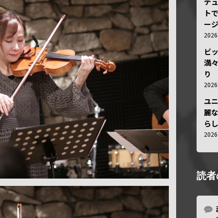
デ
トで
ー
202
ビ
満
り
202
ユ
麗
ら
202
読者