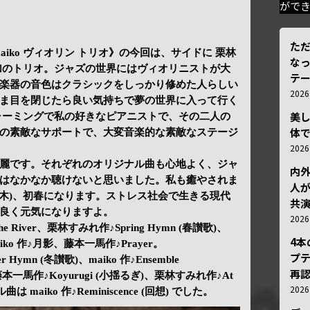
がで
ただ
maiko ヴィオリン トリオ》の今回は、サイドに 栗林
な
さん参加のトリオ。ジャズの世界にはヴィオリニストが大
テ
楽器の音色はクラシックをしっかり修めた人らしい
202
ま目を閉じたら良い気持ちで夢の世界に入って行く
美
ャーミングで私の好きなピアニストで、その二人の
体
の素敵なサポートで、大変音楽的な素敵なステージ
202
麗です。それぞれのオリジナル曲も心地よく、ジャ
内
はなかなか聴けないと思いました。私も癒やされま
人が
3/7(木)、初春になります。ストレス社会で生きる現代
共
良く元気になりますよ。
202
 the River、栗林すみれ作♪Spring Hymn (春讃歌)、
4
、maiko 作♪月影、藤本一馬作♪Prayer。
プ
 Hymn (冬讃歌)、maiko 作♪Ensemble
再認
藤本一馬作♪Koyurugi (小揺るぎ)、栗林すみれ作♪At
202
ール曲は maiko 作♪Reminiscence (回想) でした。