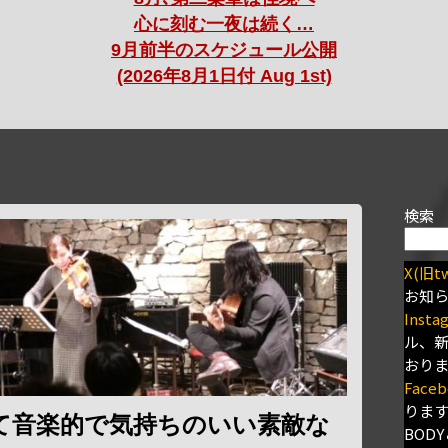
心に刻む一夜は続く…
9月前半のスケジュール公開
(2026年8月1日付 Aug 1st)
検索
X(旧tw
お知
Insta
ル、
おり
Faceb
りま
て音楽的で気持ちのいい素敵な
BODY