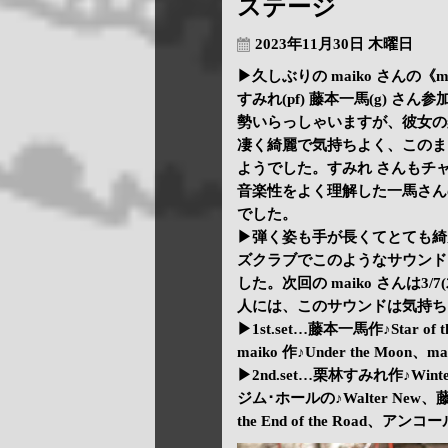
ステージ
2023年11月30日 木曜日
▶久しぶりの maiko さんの《
すみれ(pf) 藤本一馬(g) 
勢いらっしゃいますが、彼女の
凄く綺麗で気持ちよく、このま
ようでした。すみれ さんもチ
音楽性をよく理解した一馬さん
でした。
▶弾く姿も手が長くてとても綺
ズクラブでこのようなサウンド
した。次回の maiko さんは
人には、このサウンドは気持ち
▶1st.set…藤本一馬作♪Star of
maiko 作♪Under the Moon
▶2nd.set…栗林すみれ作♪Winter
ジム･ホールの♪Walter New、
the End of the Road、アンコ