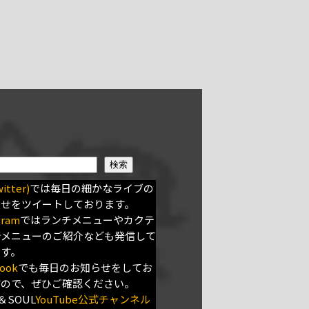
検索
itter)
では毎日の細かなライブの
らせをツイートしております。
gram
ではランチメニューやカクテ
新メニューのご紹介なども発信して
ます。
ook
でも毎日のお知らせをしてお
すので、ぜひご確認ください。
＆SOUL
YouTube公式チャンネル