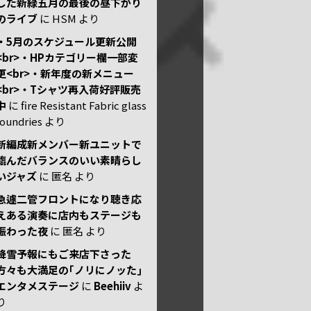
した新緑五月の最後の昼下がり
のライブ
に
HSM
より
・5月のスケジュール更新公開
<br>・HPカテゴリー欄一部変
更<br>・新年度の新メニュー
<br>・Tシャツ再入荷好評販売
中
に
fire Resistant Fabric glass
foundries
より
新編成新メンバー新ユニットで
臨んだバランスのいい素晴らし
いジャズ
に
匿名
より
急遽二管フロントになり聴き応
えある演奏に店内もステージも
賑わった夜
に
匿名
より
降雪予報にもご来店下さった
方々も大満足の｢ノリにノッた｣
エンタメステージ
に
Beehiiv
よ
り