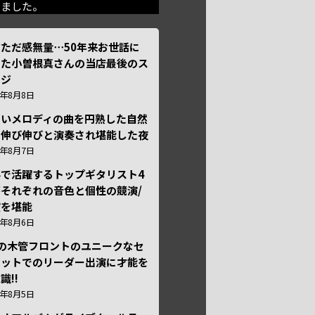
きました。
ただ感無量⋯50年来お世話に
った小曽根真さんの当店最後のス
ージ
6年8月8日
しいメロディの曲を円熟した自然
で伸び伸びと演奏され堪能した夜
6年8月7日
外で活躍するトップギタリスト4
それぞれの音色と個性の競演/
演を堪能
6年8月6日
本の木管フロントのユニークなセ
テットでのリーダー出演に才能を
識!!
6年8月5日