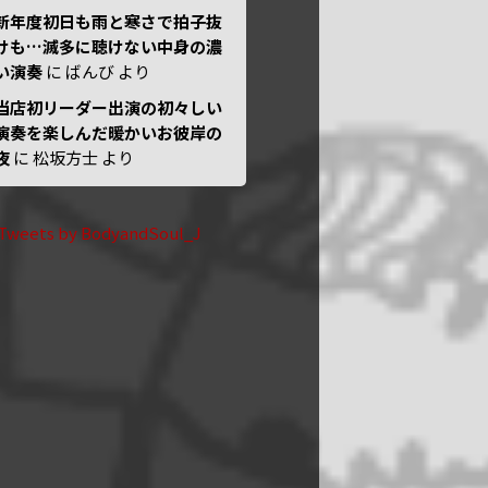
新年度初日も雨と寒さで拍子抜
けも…滅多に聴けない中身の濃
い演奏
に
ばんび
より
当店初リーダー出演の初々しい
演奏を楽しんだ暖かいお彼岸の
夜
に
松坂方士
より
Tweets by BodyandSoul_J