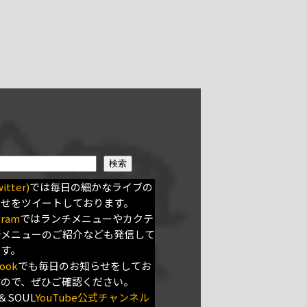
検索
itter)
では毎日の細かなライブの
らせをツイートしております。
gram
ではランチメニューやカクテ
新メニューのご紹介なども発信して
ます。
ook
でも毎日のお知らせをしてお
すので、ぜひご確認ください。
＆SOUL
YouTube公式チャンネル