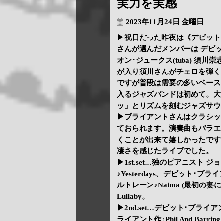
実力を実感
2023年11月24日 金曜日
▶祝日だった昨夜は《デビット
さんが選んだメンバーは デビット･
オン･ジュークス(tuba) 須川崇
が入り須川さんがチェロを弾く
ですが普段は需要の多いベース
入るジャズバンドは初めて。大
ッ」とリズムを刻むジャズサウ
▶ブライアントさんはクラシッ
ておられます。演奏曲もバラエテ
くことが出来て嬉しかったです
凄さを感じたライブでした。
▶1st.set…独のピアニスト ジョ
♪Yesterdays、デビット･ブライア
ルトレーン♪Naima (最初の妻
Lullaby。
▶2nd.set…デビット･ブライア
ライアント作♪Phil And Barri