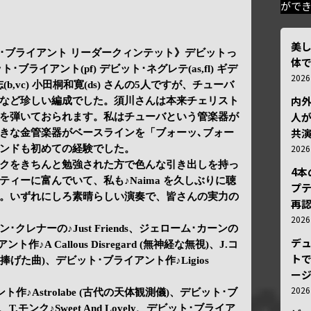
がで
美
･ブライアント リーダークィンテット》デビットっ
体
ブライアント(pf) デビット･ネグレテ(as,fl) ギデ
202
志(b,vc) 小田桐和寛(ds) さんの5人ですが、チューバ
内
など珍しい編成でした。須川さんは本来チェリスト
人が
を弾いておられます。私はチューバという管楽器が
共
きな金管楽器がベースラインを「ブォーッ､ブォー
202
ンドも初めての経験でした。
クをきちんと勉強された方で色んな引き出しを持っ
4
ィーに富んでいて、私も♪Naima を久しぶりに聴
プ
。いずれにしろ素晴らしい演奏で、皆さんの実力の
再認
202
ン･クレナーの♪Just Friends、ジェローム･カーンの
デ
ント作♪A Callous Disregard (無神経な無視)、J.コ
トで
に捧げた曲)、デビット･ブライアント作♪Ligios
ー
202
ント作♪Astrolabe (古代の天体観測儀)、デビット･ブ
ng、T.モンク♪Sweet And Lovely、デビット･ブライア