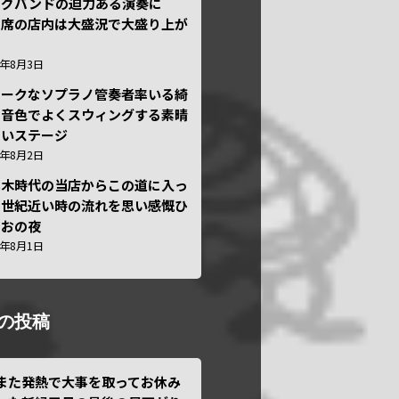
ッグバンドの迫力ある演奏に
々席の店内は大盛況で大盛り上が
6年8月3日
ニークなソプラノ管奏者率いる綺
な音色でよくスウィングする素晴
しいステージ
6年8月2日
本木時代の当店からこの道に入っ
半世紀近い時の流れを思い感慨ひ
しおの夜
6年8月1日
の投稿
また発熱で大事を取ってお休み