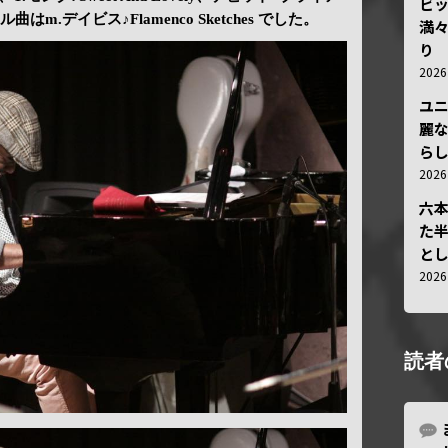
ビ
ル曲はm.デイビス♪Flamenco Sketches でした。
満
り
202
ユ
麗
ら
202
六
た
と
202
読者