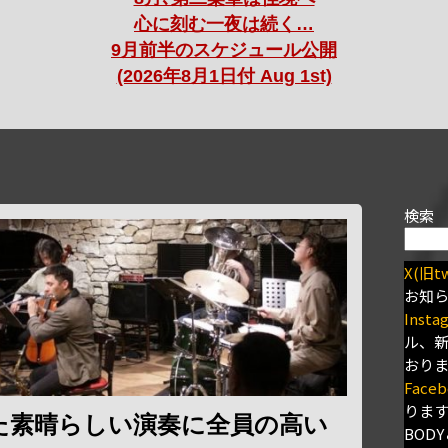
心に刻む一夜は続く…
9月前半のスケジュール公開
(2026年8月1日付 Aug 1st)
検索
X(旧tw
お知
Insta
ル、
おり
Faceb
りま
た素晴らしい演奏に全員の高い
BODY