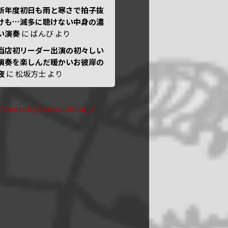
新年度初日も雨と寒さで拍子抜
けも…滅多に聴けない中身の濃
い演奏
に
ばんび
より
当店初リーダー出演の初々しい
演奏を楽しんだ暖かいお彼岸の
夜
に
松坂方士
より
Tweets by BodyandSoul_J