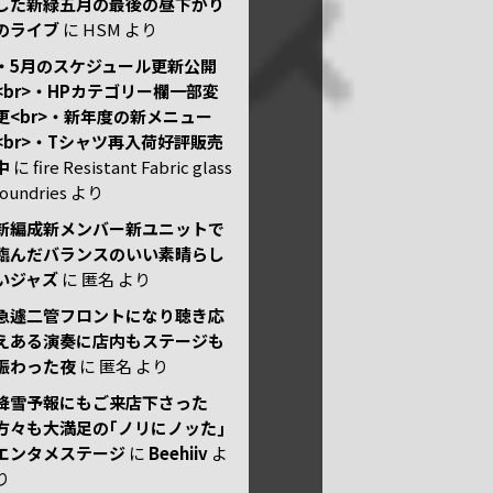
した新緑五月の最後の昼下がり
のライブ
に
HSM
より
・5月のスケジュール更新公開
<br>・HPカテゴリー欄一部変
更<br>・新年度の新メニュー
<br>・Tシャツ再入荷好評販売
中
に
fire Resistant Fabric glass
foundries
より
新編成新メンバー新ユニットで
臨んだバランスのいい素晴らし
いジャズ
に
匿名
より
急遽二管フロントになり聴き応
えある演奏に店内もステージも
賑わった夜
に
匿名
より
降雪予報にもご来店下さった
方々も大満足の｢ノリにノッた｣
エンタメステージ
に
Beehiiv
よ
り