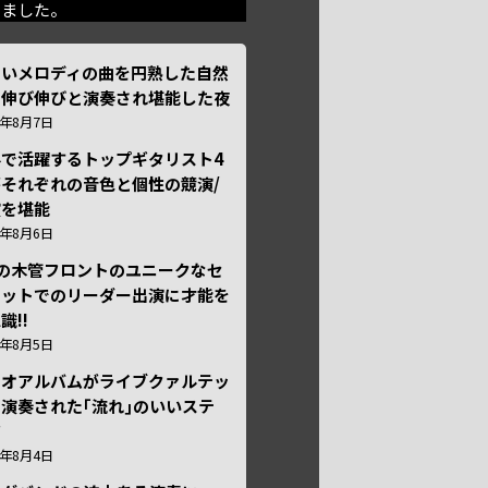
きました。
しいメロディの曲を円熟した自然
で伸び伸びと演奏され堪能した夜
6年8月7日
外で活躍するトップギタリスト4
それぞれの音色と個性の競演/
演を堪能
6年8月6日
本の木管フロントのユニークなセ
テットでのリーダー出演に才能を
識!!
6年8月5日
ュオアルバムがライブクァルテッ
演奏された｢流れ｣のいいステ
ジ
6年8月4日