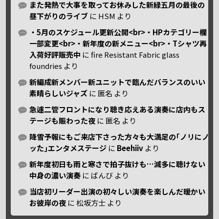
また発熱で大事を取ってお休みした新緑五月の最後の
昼下がりのライブ
に
HSM
より
・5月のスケジュール更新公開<br>・HPカテゴリー欄
一部変更<br>・新年度の新メニュー<br>・Tシャツ再
入荷好評販売中
に
fire Resistant Fabric glass
foundries
より
新編成新メンバー新ユニットで臨んだバランスのいい
素晴らしいジャズ
に
匿名
より
急遽二管フロントになり聴き応えある演奏に店内もス
テージも賑わった夜
に
匿名
より
降雪予報にもご来店下さった方々も大満足の｢ノリにノ
ッた｣エンタメステージ
に
Beehiiv
より
新年度初日も雨と寒さで拍子抜けも…滅多に聴けない
中身の濃い演奏
に
ばんび
より
当店初リーダー出演の初々しい演奏を楽しんだ暖かい
お彼岸の夜
に
松坂方士
より