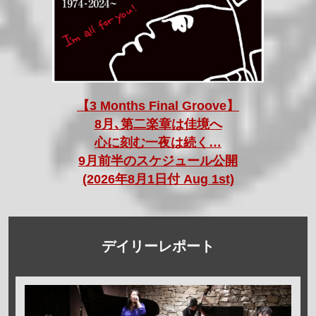
【3 Months Final Groove】
8月､第二楽章は佳境へ
心に刻む一夜は続く…
9月前半のスケジュール公開
(2026年8月1日付 Aug 1st)
デイリーレポート