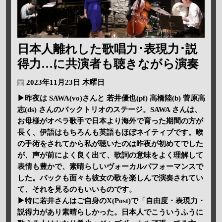
日本人離れした歌唱力･表現力･説
得力…に共演者も聴きながら演奏
2023年11月23日 木曜日
▶昨夜は SAWA(vo)さんと 若井優也(pf) 高橋陸(b) 菅原高
志(ds) さんのバックトリオのステージ。SAWA さんは、
お母様がオペラ歌手で日本より海外で育った期間の方が
長く、伊語はもちろんも英語もほぼネイティブです。喉
の手術をされてから私が聴いたのは昨夜が初めてでした
が、声が前によく良く出て、歌詞の意味をよく理解して
表情も豊かで、素晴らしいヴォーカルパフォーマンスで
した。バックも面々も彼女の歌を楽しんで演奏されてい
て、それを見るのもいいものです。
▶特に若井さんはご自身のX(Post)で「自由度・表現力・
説得力があり素晴らしかった。日本人でこういうふうに