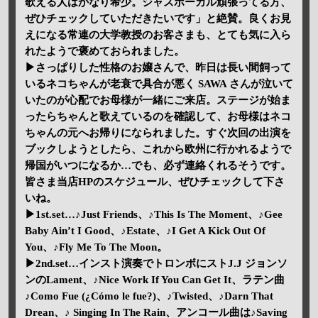
歌える人はかなり希少。ジャズボーカル頑張ってる方、
ぜひチェックしていただきたいです」と絶賛。良くお見
えになる常連の大学教授のお客さまも、とても気に入ら
れたようで褒めておられました。
▶さっぱりした性格のお嬢さんで、昨日は長い間飼って
いるネコちゃんが老衰で具合が悪く SAWA さんが泣いて
いたのが心配でお母様が一緒にご来店。ステージが始ま
ったらちゃんと歌えているのを確認して、お母様はネコ
ちゃんの元へお帰りになられました。すぐ次回の出演を
ブックしようとしたら、これから欧州に行かれるようで
帰国がいつになるか…でも、必ず連絡くれるそうです。
皆さま当店HPのスケジュール、ぜひチェックして下さ
いね。
▶1st.set…♪Just Friends、♪This Is The Moment、♪Gee
Baby Ain’t I Good、♪Estate、♪I Get A Kick Out Of
You、♪Fly Me To The Moon。
▶2nd.set…インスト演奏でトロンボにストJ.J ジョンソ
ンのLament、♪Nice Work If You Can Get It、ラテン曲
♪Como Fue (¿Cómo le fue?)、♪Twisted、♪Darn That
Drean、♪ Singing In The Rain、アンコール曲は♪Saving