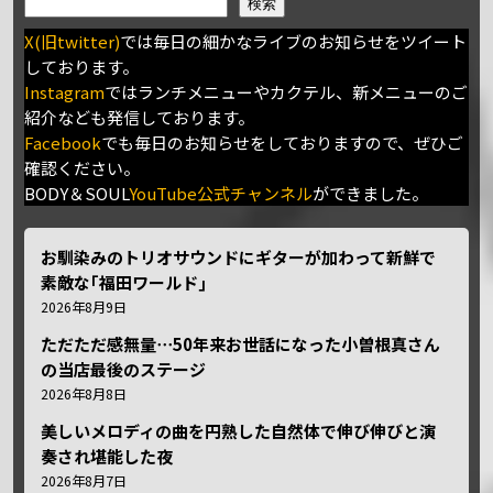
検索
X(旧twitter)
では毎日の細かなライブのお知らせをツイート
しております。
Instagram
ではランチメニューやカクテル、新メニューのご
紹介なども発信しております。
Facebook
でも毎日のお知らせをしておりますので、ぜひご
確認ください。
BODY＆SOUL
YouTube公式チャンネル
ができました。
お馴染みのトリオサウンドにギターが加わって新鮮で
素敵な｢福田ワールド｣
2026年8月9日
ただただ感無量⋯50年来お世話になった小曽根真さん
の当店最後のステージ
2026年8月8日
美しいメロディの曲を円熟した自然体で伸び伸びと演
奏され堪能した夜
2026年8月7日