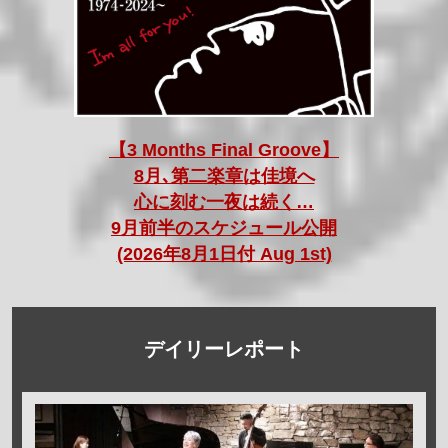
【3 Months Final Groove】
8月､第二楽章は佳境へ
心に刻む一夜は続く…
9月前半のスケジュール公開
(2026年8月1日付 Aug 1st)
デイリーレポート