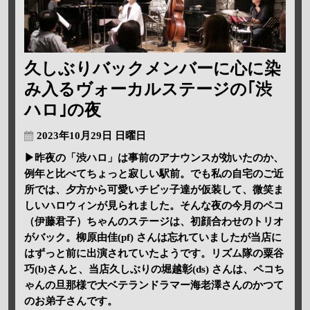
久しぶりバックメンバーに心に染
み入るヴォーカルステージの｢渋
ハロ｣の夜
2023年10月29日 日曜日
▶昨夜の「渋ハロ」は事前のアナウンスが効いたのか、
例年と比べてちょっと寂しい駅前。でも私の自宅のご近
所では、夕方から可愛いチビッ子達が仮装して、微笑ま
しいハロウィンが見られました。そんな夜の今月のペコ
（伊藤君子）ちゃんのステージは、初顔合わせのトリオ
がバック。柳原由佳(pf) さんは忘れていましたが当店に
はずっと前に出演されていたようです。リズム隊の粟谷
巧(b)さんと、当店久しぶりの堀越彰(ds) さんは、ペコち
ゃんの旦那様で大ベテランドラマー海老澤さんのかつて
のお弟子さんです。