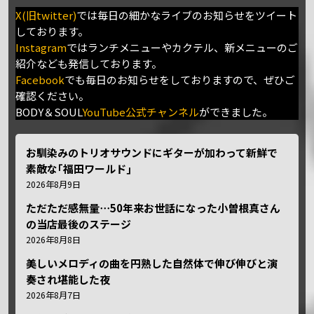
X(旧twitter)
では毎日の細かなライブのお知らせをツイート
しております。
Instagram
ではランチメニューやカクテル、新メニューのご
紹介なども発信しております。
Facebook
でも毎日のお知らせをしておりますので、ぜひご
確認ください。
BODY＆SOUL
YouTube公式チャンネル
ができました。
お馴染みのトリオサウンドにギターが加わって新鮮で
素敵な｢福田ワールド｣
2026年8月9日
ただただ感無量⋯50年来お世話になった小曽根真さん
の当店最後のステージ
2026年8月8日
美しいメロディの曲を円熟した自然体で伸び伸びと演
奏され堪能した夜
2026年8月7日