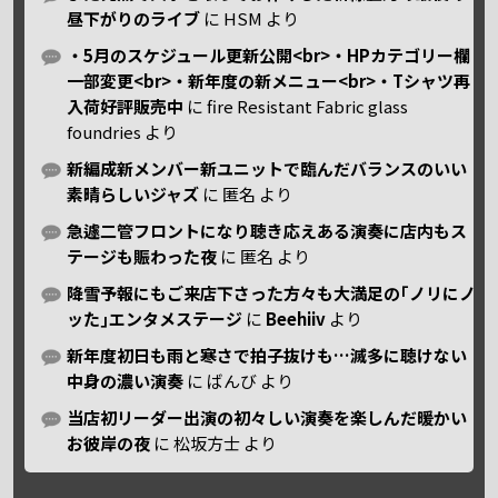
昼下がりのライブ
に
HSM
より
・5月のスケジュール更新公開<br>・HPカテゴリー欄
一部変更<br>・新年度の新メニュー<br>・Tシャツ再
入荷好評販売中
に
fire Resistant Fabric glass
foundries
より
新編成新メンバー新ユニットで臨んだバランスのいい
素晴らしいジャズ
に
匿名
より
急遽二管フロントになり聴き応えある演奏に店内もス
テージも賑わった夜
に
匿名
より
降雪予報にもご来店下さった方々も大満足の｢ノリにノ
ッた｣エンタメステージ
に
Beehiiv
より
新年度初日も雨と寒さで拍子抜けも…滅多に聴けない
中身の濃い演奏
に
ばんび
より
当店初リーダー出演の初々しい演奏を楽しんだ暖かい
お彼岸の夜
に
松坂方士
より