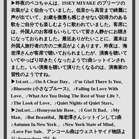
▶昨夜のペコちゃんは、ISSEY MIYAKE のプリーツの
衣装がよく似合っていました。低音から高音まで綺麗に
声が出ていて、お歳を微塵も感じさせない説得力のある
歌をご自分でも楽しむように歌われていました。客席に
は、外国人のお客様もいらしていて皆さん静かにお聴き
になっておられました。最近ありがたいことに、週末は
外国人旅行者の方のご来店がよくあります。昨夜は、海
老澤さんが客席で聴いておられましたが、演奏を聴いて
いてやっぱり叩きたくなったようで2曲シットインされ
ました。いい演奏を聴いて演りたくなるのは、演奏家の
習性のようですね。
▶1st.set…♪On A Clear Day、♪I’m Glad There Is You、
♪Bluesette (小さなブルース)、♪Falling In Love With
Love、♪What Are You Doing The Rest of Your Life ?、
♪The Look of Love、♪Quiet Nights of Quiet Stars。
▶2nd.set…♪Honeysuckle Rose、♪I Got It Bad、♪My
Man、♪But Beautiful。海老澤さんシットインして2曲
♪Autumn In New York 、♪New York State of Mind、
♪Love For Sale、アンコール曲はウェストサイド物語よ
り♪Somewhere でした。