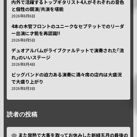
内外で活躍するトップギタリスト4人がそれぞれの音色
と個性の競演/共演を堪能
2026年8月6日
4本の木管フロントのユニークなセプテットでのリーダ
ー出演に才能を再認識!!
2026年8月5日
デュオアルバムがライブクァルテットで演奏された｢流
れ｣のいいステージ
2026年8月4日
ビッグバンドの迫力ある演奏に満々席の店内は大盛況
で大盛り上がり
2026年8月3日
読者の投稿
また発熱で大事を取ってお休みした新緑五月の最後の