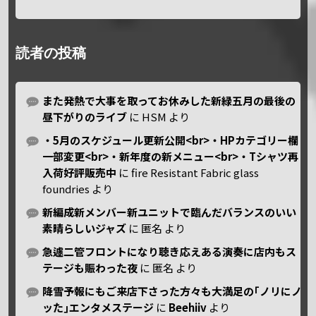
読者の投稿
また発熱で大事を取ってお休みした新緑五月の最後の
昼下がりのライブ
に
HSM
より
・5月のスケジュール更新公開<br>・HPカテゴリー欄
一部変更<br>・新年度の新メニュー<br>・Tシャツ再
入荷好評販売中
に
fire Resistant Fabric glass
foundries
より
新編成新メンバー新ユニットで臨んだバランスのいい
素晴らしいジャズ
に
匿名
より
急遽二管フロントになり聴き応えある演奏に店内もス
テージも賑わった夜
に
匿名
より
降雪予報にもご来店下さった方々も大満足の｢ノリにノ
ッた｣エンタメステージ
に
Beehiiv
より