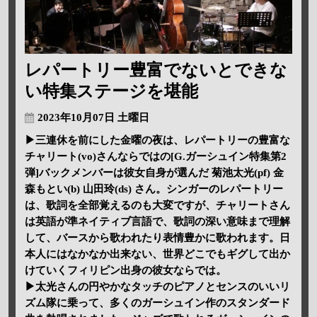
レパートリー豊富でないとできな
い特集ステージを堪能
2023年10月07日 土曜日
▶三連休を前にした金曜の夜は、レパートリーの豊富な
チャリート(vo)さんならではの[G.ガーシュイン特集第2
弾]バックメンバーは彼女自身が選んだ 菊池太光(pf) 金
森もとい(b) 山田玲(ds) さん。シンガーのレパートリー
は、歌詞を全部覚えるのも大変ですが、チャリートさん
は英語が準ネイティブ言語で、歌詞の深い意味まで理解
して、バースから歌われたり表情豊かに歌われます。日
本人にはなかなか出来ない、世界どこでもギグして出か
けていくフィリピン出身の彼女ならでは。
▶太光さんの円やかなタッチのピアノとセンスのいいリ
ズム隊に乗って、多くのガーシュイン作のスタンダード