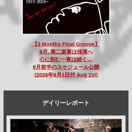
【3 Months Final Groove】
8月､第二楽章は佳境へ
心に刻む一夜は続く…
9月前半のスケジュール公開
(2026年8月1日付 Aug 1st)
デイリーレポート