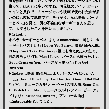
曲を熱唱されました。ジャズで歌われるガーシュインの
曲って、ほんとに多いですね。お兄様のアイラ･ガーシ
ュインと共作で、ミュージカルや映画で使われた曲が多
いのにも改めて脱帽です。そうそう、私は映画｢ポーギ
ーとベス｣を見て、脚の不自由なポーギーさんを思っ
て、大泣きしたことを思い出しました。
▶1st.set…
オペラ｢ポーギーとベス｣より♪Summertime、同じく｢ポ
ーギーとベス｣より♪I Loves You Porgy。映画｢踊らん哉｣
♪They Can’t Take That Away (誰にも奪えぬこの想い)、
同名映画より♪The Man I Love、バースから歌った♪I’ve
Got a Crush on You、バースから歌った♪I’ve Got
Rhythem。
▶2nd.set…映画｢踊る騎士｣よりバースから歌った♪A
Foggy Day、♪How Long Has This Been Goin、♪But Not
For Me、ミュージカル｢オー･ケー｣の挿入曲♪Some One
To Watch Over Me、ミュージカル｢レディー･ビー･グッ
ド｣より♪Fascinating Rhythm、アンコール曲は
♪Embraceable You でした。