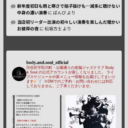
新年度初日も雨と寒さで拍子抜けも…滅多に聴けない
中身の濃い演奏
に
ばんび
より
当店初リーダー出演の初々しい演奏を楽しんだ暖かい
お彼岸の夜
に
松坂方士
より
body.and.soul_official
渋谷区宇田川町・公園通りの老舗ジャズクラブ Body
& Soul の公式アカウントが新しくなりました。
ライ
ブスケジュールや新メニュー情報をお届けしてまいり
ます
※DMでのご予約・お問い合わせには対応
しておりません。ご了承くださいませ。