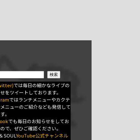
検索
itter)
では毎日の細かなライブの
らせをツイートしております。
gram
ではランチメニューやカクテ
新メニューのご紹介なども発信して
ます。
ook
でも毎日のお知らせをしてお
すので、ぜひご確認ください。
＆SOUL
YouTube公式チャンネル