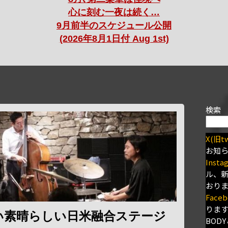
心に刻む一夜は続く…
9月前半のスケジュール公開
(2026年8月1日付 Aug 1st)
検索
X(旧tw
お知
Insta
ル、
おり
Faceb
りま
い素晴らしい日米融合ステージ
BODY