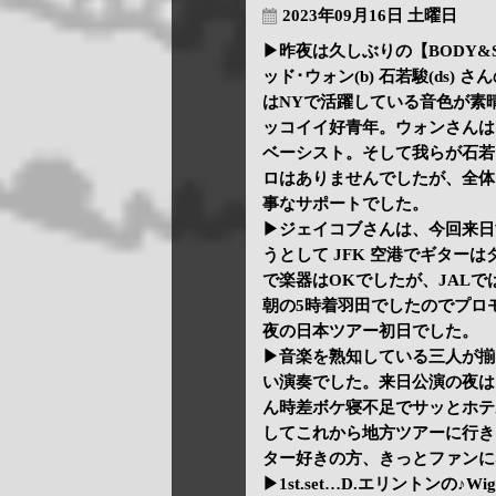
2023年09月16日 土曜日
▶昨夜は久しぶりの【BODY&SOU
ッド･ウォン(b) 石若駿(ds
はNYで活躍している音色が素
ッコイイ好青年。ウォンさんは
ベーシスト。そして我らが石若
ロはありませんでしたが、全体
事なサポートでした。
▶ジェイコブさんは、今回来日
うとして JFK 空港でギター
で楽器はOKでしたが、JAL
朝の5時着羽田でしたのでプロ
夜の日本ツアー初日でした。
▶音楽を熟知している三人が揃
い演奏でした。来日公演の夜は
ん時差ボケ寝不足でサッとホテ
してこれから地方ツアーに行き
ター好きの方、きっとファンに
▶1st.set…D.エリントンの♪