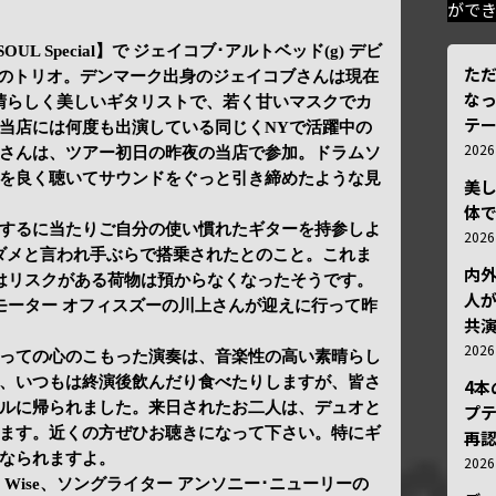
がで
L Special】で ジェイコブ･アルトベッド(g) デビ
ただ
) さんのトリオ。デンマーク出身のジェイコブさんは現在
な
晴らしく美しいギタリストで、若く甘いマスクでカ
テ
当店には何度も出演している同じくNYで活躍中の
202
さんは、ツアー初日の昨夜の当店で参加。ドラムソ
を良く聴いてサウンドをぐっと引き締めたような見
美
体
するに当たりご自分の使い慣れたギターを持参しよ
202
はダメと言われ手ぶらで搭乗されたとのこと。これま
内
ではリスクがある荷物は預からなくなったそうです。
人が
モーター オフィスズーの川上さんが迎えに行って昨
共
202
っての心のこもった演奏は、音楽性の高い素晴らし
、いつもは終演後飲んだり食べたりしますが、皆さ
4
ルに帰られました。来日されたお二人は、デュオと
プ
ます。近くの方ぜひお聴きになって下さい。特にギ
再認
なられますよ。
202
Wig Wise、ソングライター アンソニー･ニューリーの