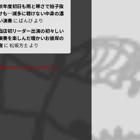
新年度初日も雨と寒さで拍子抜
けも…滅多に聴けない中身の濃
い演奏
に
ばんび
より
当店初リーダー出演の初々しい
演奏を楽しんだ暖かいお彼岸の
夜
に
松坂方士
より
Tweets by BodyandSoul_J