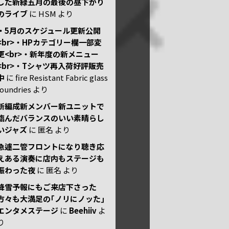
した新緑五月の最後の昼下がり
のライブ
に
HSM
より
・5月のスケジュール更新公開
<br>・HPカテゴリー欄一部変
更<br>・新年度の新メニュー
<br>・Tシャツ再入荷好評販売
中
に
fire Resistant Fabric glass
foundries
より
新編成新メンバー新ユニットで
臨んだバランスのいい素晴らし
いジャズ
に
匿名
より
急遽二管フロントになり聴き応
えある演奏に店内もステージも
賑わった夜
に
匿名
より
降雪予報にもご来店下さった
方々も大満足の｢ノリにノッた｣
エンタメステージ
に
Beehiiv
よ
り