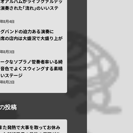
ュオアルバムがライブクァルテッ
演奏された｢流れ｣のいいステ
ジ
6年8月4日
ッグバンドの迫力ある演奏に
々席の店内は大盛況で大盛り上が
6年8月3日
ニークなソプラノ管奏者率いる綺
な音色でよくスウィングする素晴
しいステージ
6年8月2日
の投稿
また発熱で大事を取ってお休み