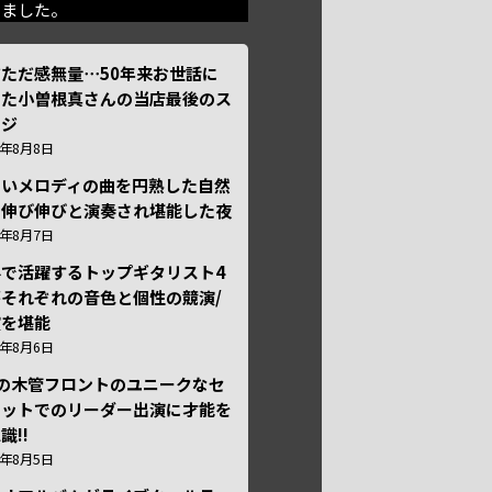
きました。
ただ感無量⋯50年来お世話に
った小曽根真さんの当店最後のス
ージ
6年8月8日
しいメロディの曲を円熟した自然
で伸び伸びと演奏され堪能した夜
6年8月7日
外で活躍するトップギタリスト4
それぞれの音色と個性の競演/
演を堪能
6年8月6日
本の木管フロントのユニークなセ
テットでのリーダー出演に才能を
識!!
6年8月5日