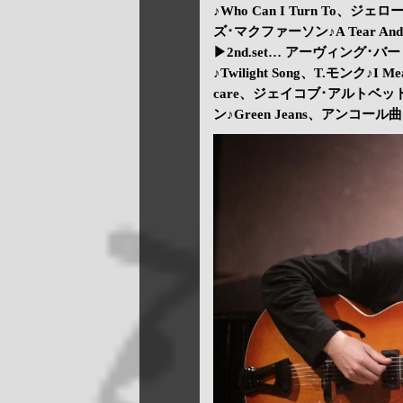
♪Who Can I Turn To、ジ
ズ･マクファーソン♪A Tear And A
▶2nd.set… アーヴィング･バーリ
♪Twilight Song、T.モンク♪I
care、ジェイコブ･アルトベッド作
ン♪Green Jeans、アンコール曲は