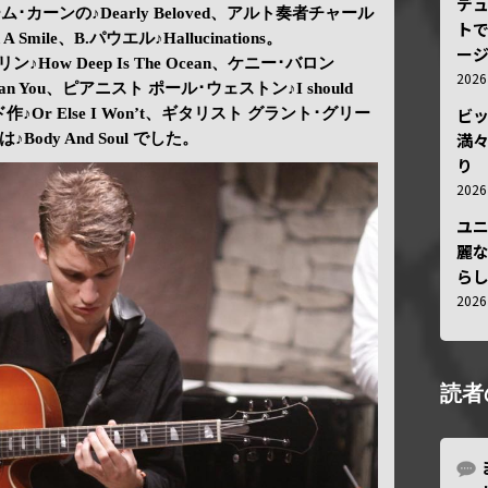
デ
ェローム･カーンの♪Dearly Beloved、アルト奏者チャール
トで
 Smile、B.パウエル♪Hallucinations。
ー
ン♪How Deep Is The Ocean、ケニー･バロン
202
 Mean You、ピアニスト ポール･ウェストン♪I should
ビ
♪Or Else I Won’t、ギタリスト グラント･グリー
満
♪Body And Soul でした。
り
202
ユ
麗
ら
202
読者