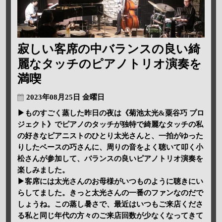
寂しい客席の中バランスの良い綺
麗なタッチのピアノトリオ演奏を
満喫
2023年08月25日 金曜日
▶ものすごく蒸した昨日の夜は《菊池太光&粟谷巧 プロ
ジェクト》でピアノのタッチが独特で綺麗なタッチの私
の好きなピアニストのひとり太光さんと、一拍がゆった
りしたベースの巧さんに、周りの音をよく聴いて叩く小
松さんが参加して、バランスの良いピアノトリオ演奏を
楽しみました。
▶客席には太光さんのお母様がいつものように聴きにい
らしてました。きっと太光さんの一番のファンなのだで
しょうね。この蒸し暑さで、最近はいつもご来店くださ
る私と同じ年代の方々のご来店回数が少なくなってきて