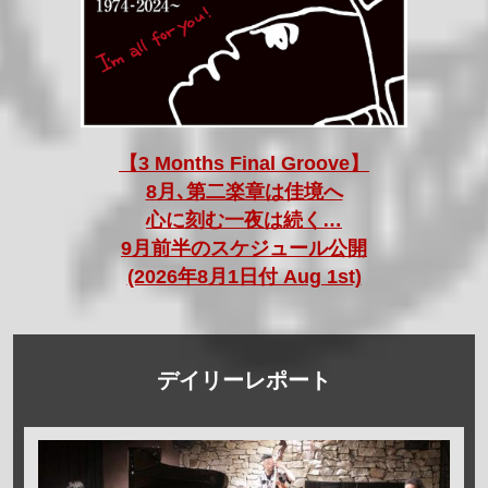
【3 Months Final Groove】
8月､第二楽章は佳境へ
心に刻む一夜は続く…
9月前半のスケジュール公開
(2026年8月1日付 Aug 1st)
デイリーレポート