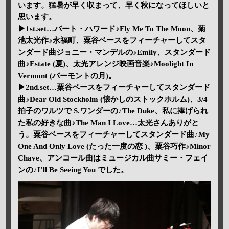
います。猛暑が早く収まって、早く秋になってほしいと
思います。
▶1st.set…バート・ハワード♪Fly Me To The Moon、菊
池太光作♪永福町、粟谷ベースをフィーチャーしてスタ
ンダード曲ジョニー・マンデルの♪Emily、スタンダード
曲♪Estate (夏)、太光アレンジ映画音楽♪Moolight In
Vermont (バーモントの月)。
▶2nd.set…粟谷ベースをフィーチャーしてスタンダード
曲♪Dear Old Stockholm (懐かしのストックホルム)、3/4
拍子のワルツで S.ワンダーの♪The Duke、私に捧げられ
た私の好きな曲♪The Man I Love…太光さんありがと
う。粟谷ベースをフィーチャーしてスタンダード曲♪My
One And Only Love (たった一度の恋 )、粟谷巧作♪Minor
Chave、アンコール曲はミュージカル曲サミー・フェイ
ンの♪I’ll Be Seeing You でした。