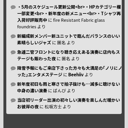
・5月のスケジュール更新公開<br>・HPカテゴリー欄
一部変更<br>・新年度の新メニュー<br>・Tシャツ再
入荷好評販売中
に
fire Resistant Fabric glass
foundries
より
新編成新メンバー新ユニットで臨んだバランスのいい
素晴らしいジャズ
に
匿名
より
急遽二管フロントになり聴き応えある演奏に店内もス
テージも賑わった夜
に
匿名
より
降雪予報にもご来店下さった方々も大満足の｢ノリにノ
ッた｣エンタメステージ
に
Beehiiv
より
新年度初日も雨と寒さで拍子抜けも…滅多に聴けない
中身の濃い演奏
に
ばんび
より
当店初リーダー出演の初々しい演奏を楽しんだ暖かい
お彼岸の夜
に
松坂方士
より