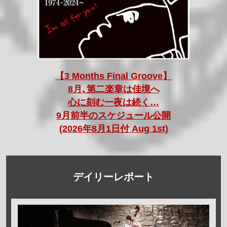
【3 Months Final Groove】
8月､第二楽章は佳境へ
心に刻む一夜は続く…
9月前半のスケジュール公開
(2026年8月1日付 Aug 1st)
デイリーレポート