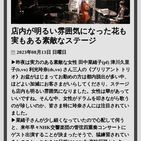
店内が明るい雰囲気になった花も
実もある素敵なステージ
2023年08月13日 日曜日
▶昨夜は実力のある素敵な女性 田中菜緒子(pf) 津川久里
子(b,vo) 利光玲奈(ds,vo) さん三人の《ブリリアント トリ
オ》お盆がはじまってお勤めの方は都内脱出が多い中、
ほどよい加減にお客さまがいらしてくださり、ステージ
も店内も明るい雰囲気になりました。女性は華があって
いいですね。そんな中、女性がドラムを叩きながら歌う
のが珍しいのか、皆さま特に玲奈さんには注目されてい
ました。
▶菜緒子さんが少し細くなっていたので心配して伺う
と、来年早々NHK交響楽団の管弦四重奏コンサートに
ゲスト出演することが決まったそうで、猛練習されてい