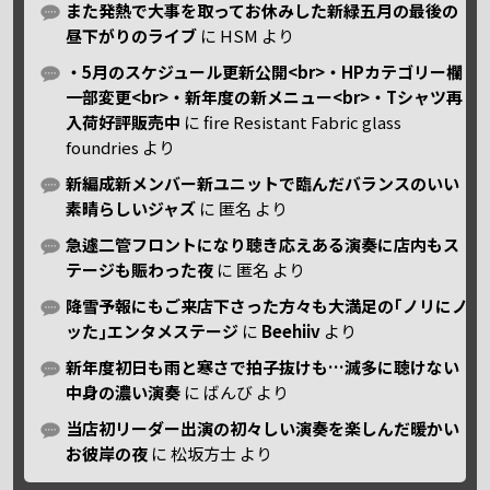
また発熱で大事を取ってお休みした新緑五月の最後の
昼下がりのライブ
に
HSM
より
・5月のスケジュール更新公開<br>・HPカテゴリー欄
一部変更<br>・新年度の新メニュー<br>・Tシャツ再
入荷好評販売中
に
fire Resistant Fabric glass
foundries
より
新編成新メンバー新ユニットで臨んだバランスのいい
素晴らしいジャズ
に
匿名
より
急遽二管フロントになり聴き応えある演奏に店内もス
テージも賑わった夜
に
匿名
より
降雪予報にもご来店下さった方々も大満足の｢ノリにノ
ッた｣エンタメステージ
に
Beehiiv
より
新年度初日も雨と寒さで拍子抜けも…滅多に聴けない
中身の濃い演奏
に
ばんび
より
当店初リーダー出演の初々しい演奏を楽しんだ暖かい
お彼岸の夜
に
松坂方士
より