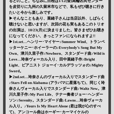
るとのこと。ちなみに日程は1/12(金)高輪区民センター
を皮切りに九州の久留米市などで、私もぜひ聴きに行き
たいと今から楽しみです。
▶そんなこともあり、菜緒子さんは当店以外、しばらく
聴けないと思いますが、次回の花も実もあるこのトリオ
の出演は、10/23(月)に決まりました。皆さまぜひお聴き
になってください、きっとファンになられますよ!!
▶1st.set…ヘンリー･マイヤー♪Summer Wind、トランペ
ッターケニー･ホイーラーの♪Everybody’s Song But My
Own、津川久里子作♪Newborn、スタンダード曲♪Wild is
Love…玲奈ヴォーカル入り、田中菜緒子作♪Bright
Light、ピアニスト ジョーイ･カルデラッツォの♪Mighty
Sword。
▶2nd.set…玲奈さんのヴォーカル入りでスタンダード曲
♪Stars Fell on Alabama (アラバマに星落ちて)、同じく玲
奈さんヴォーカル入りでスタンダード曲♪Waltz New。津
川久里子作♪My Past Life、テナー奏者ジョー･ヘンダー
ソン♪Serenity。スタンダード曲♪Lawns…玲奈ヴォーカ
ル入り。♪Yours Is My Heart Alone (君は我が心のすべ
て)、アンコール曲はホーギー･カーマイケルの