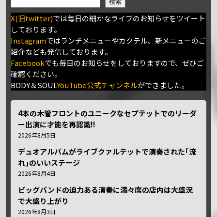
検索
X(旧twitter)
では毎日の細かなライブのお知らせをツイート
しております。
Instagram
ではランチメニューやカクテル、新メニューのご
紹介なども発信しております。
Facebook
でも毎日のお知らせをしておりますので、ぜひご
確認ください。
BODY＆SOUL
YouTube公式チャンネル
ができました。
4本の木管フロントのユニークなセプテットでのリーダ
ー出演に才能を再認識!!
2026年8月5日
デュオアルバムがライブクァルテットで演奏された｢流
れ｣のいいステージ
2026年8月4日
ビッグバンドの迫力ある演奏に満々席の店内は大盛況
で大盛り上がり
2026年8月3日