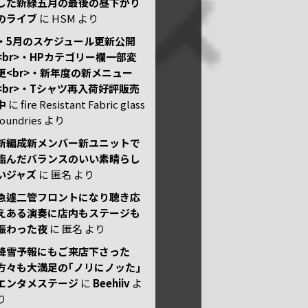
した新緑五月の最後の昼下がり
のライブ
に
HSM
より
・5月のスケジュール更新公開
<br>・HPカテゴリー欄一部変
更<br>・新年度の新メニュー
<br>・Tシャツ再入荷好評販売
中
に
fire Resistant Fabric glass
foundries
より
新編成新メンバー新ユニットで
臨んだバランスのいい素晴らし
いジャズ
に
匿名
より
急遽二管フロントになり聴き応
えある演奏に店内もステージも
賑わった夜
に
匿名
より
降雪予報にもご来店下さった
方々も大満足の｢ノリにノッた｣
エンタメステージ
に
Beehiiv
よ
り