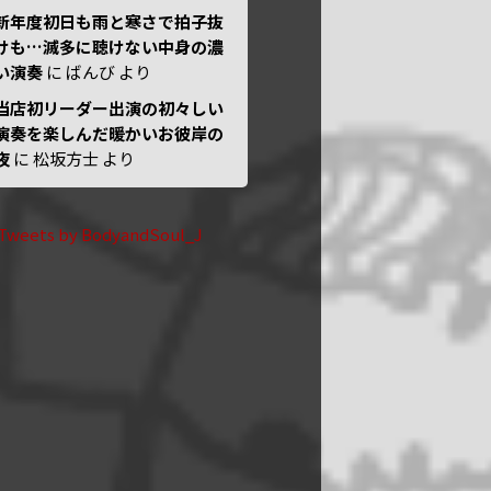
新年度初日も雨と寒さで拍子抜
けも…滅多に聴けない中身の濃
い演奏
に
ばんび
より
当店初リーダー出演の初々しい
演奏を楽しんだ暖かいお彼岸の
夜
に
松坂方士
より
Tweets by BodyandSoul_J