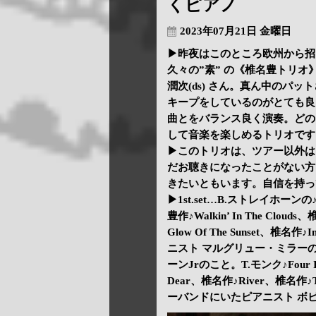
くピアノ
2023年07月21日 金曜日
▶昨夜はこのところ欧州から招
久々の”素” の《椎名豊トリオ》
潤次(ds) さん。真ん中のパ
キープをしているのがとても良
曲とをバランス良く演奏。どの
して音楽を楽しめるトリオです
▶このトリオは、ツアー以外は
だお聴きになったことがない方
きたいともいます。自信を持っ
▶1st.set…B.ストレイホーンの♪U.M
豊作♪Walkin’ In The Clou
Glow Of The Sunset、椎名作♪
ニスト マルグリュー・ミラーの♪
ーンJrのこと。T.モンク♪Four In
Dear、椎名作♪River、椎名作
ーバンドにいたピアニスト ボビー