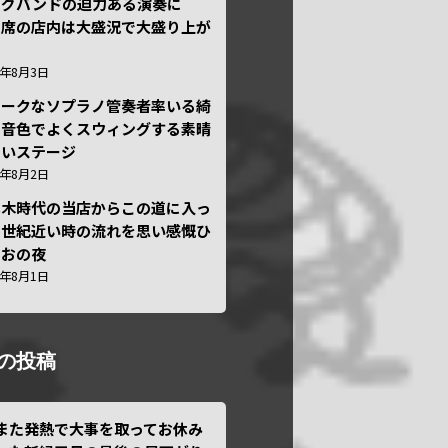
ッグバンドの迫力ある演奏に
々席の店内は大盛況で大盛り上が
6年8月3日
ニークなソプラノ管奏者率いる綺
な音色でよくスウィングする素晴
しいステージ
6年8月2日
本木時代の当店からこの道に入っ
半世紀近い時の流れを思い感慨ひ
しおの夜
6年8月1日
の投稿
また発熱で大事を取ってお休み