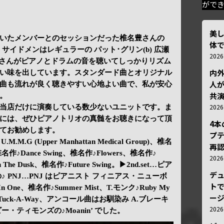
がで
美
いたメンバーとのセッションだった椎名豊さんの
体
サイドメンはレギュラーの パット･グリン(b) 広瀬
202
ットさんがピアノとドラムの音を聴いてしっかりリズム
内
い味を出しています。スタンダード曲とオリジナル
人が
曲も流れが良く聴きやすい心地よい曲で、私が安心
共
。
202
当店だけに演奏している数少ないユニットです。ま
には、ぜひピアノトリオの真髄をお聴きになって頂
4
てお勧めします。
プ
.M.G (Upper Manhattan Medical Group)、椎名
再認
ds、椎名作♪Dance Swing、椎名作♪Flowers、椎名作♪
202
In The Dusk、椎名作♪Future Swing。▶2nd.set…ピア
デ
 PNJ…PNJ はピアニスト フィニアス・ニューボ
トで
 One、椎名作♪Summer Mist、T.モンク♪Ruby My
ー
♪Tuck-A-Way、アンコール曲はお馴染み A.ブレーキ
202
・ティモンズの♪Moanin’ でした。