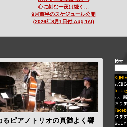
心に刻む一夜は続く…
9月前半のスケジュール公開
(2026年8月1日付 Aug 1st)
検索
X(旧tw
お知
Insta
ル、
おり
Faceb
りま
めるピアノトリオの真髄よく響
BODY