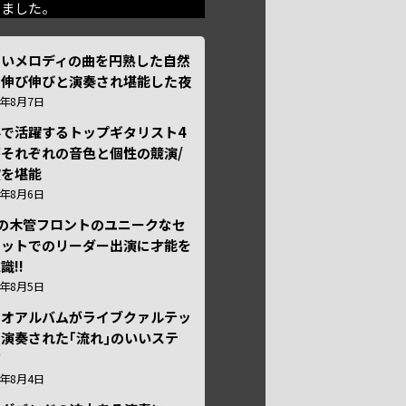
きました。
しいメロディの曲を円熟した自然
で伸び伸びと演奏され堪能した夜
6年8月7日
外で活躍するトップギタリスト4
それぞれの音色と個性の競演/
演を堪能
6年8月6日
本の木管フロントのユニークなセ
テットでのリーダー出演に才能を
識!!
6年8月5日
ュオアルバムがライブクァルテッ
演奏された｢流れ｣のいいステ
ジ
6年8月4日