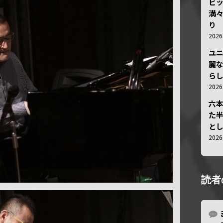
ビ
満
り
202
ユ
麗
ら
202
六
た
と
202
読者