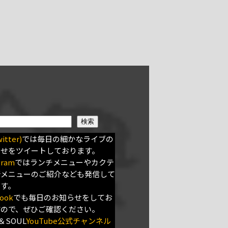
検索
itter)
では毎日の細かなライブの
らせをツイートしております。
gram
ではランチメニューやカクテ
新メニューのご紹介なども発信して
ます。
ook
でも毎日のお知らせをしてお
すので、ぜひご確認ください。
＆SOUL
YouTube公式チャンネル