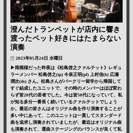
澄んだトランペットが店内に響き
渡ったペット好きにはたまらない
演奏
2023年05月24日 水曜日
▶雨模様だった昨夜は《松島啓之クァルテット》レギュ
ラーメンバー 松島啓之(tp) 今泉正明(pf) 上村信(b) 広瀬
潤次(ds) さん。松島さんがバークリー留学から帰国して
すぐ結成したユニットで、その時のメンバーはほぼ変わ
らず皆20代の若者でした。今は皆50代になっていて、私
が知る多分一番長く続いているクァルテットでしょう
か。最近の皆さんはオリジナル曲を作り演奏することが
多い中にあって、このユニットは一貫してスタンダード
曲を追求し演奏されていましたが、最近はオリジナル曲
も演奏されて、選曲ステージングのバランスが良くて私