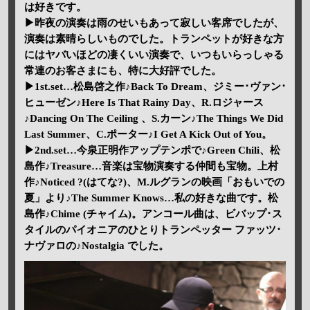
は好きです。
▶昨夜の演奏は雨のせいもあって寂しい客席でしたが、
演奏は素晴らしいものでした。トランペットが好きな方
にはヤバいほどの凄くいい演奏で、いつもいらっしゃる
常連のお客さまにも、特に大好評でした。
▶1st.set…松島啓之作♪Back To Dream、ジミー･ヴァン･
ヒューゼン♪Here Is That Rainy Day、R.ロジャース
♪Dancing On The Ceiling 、S.カーン♪The Things We Did
Last Summer、C.ポーター♪I Get A Kick Out of You。
▶2nd.set…今泉正明作アップテンポで♪Green Chili、松
島作♪Treasure…音楽は宝物演奏する仲間も宝物。上村
作♪Noticed ?(はてな?)、M.ルグランの映画「おもいでの
夏」より♪The Summer Knows…私の好きな曲です。松
島作♪Chime (チャイム)。アンコール曲は、ビバップ･ス
タイルのパイオニアのひとりトランペッター ファッツ･
ナヴァロの♪Nostalgia でした。