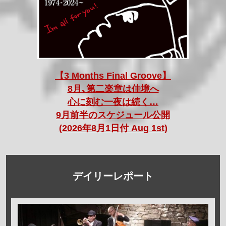
【3 Months Final Groove】
8月､第二楽章は佳境へ
心に刻む一夜は続く…
9月前半のスケジュール公開
(2026年8月1日付 Aug 1st)
デイリーレポート