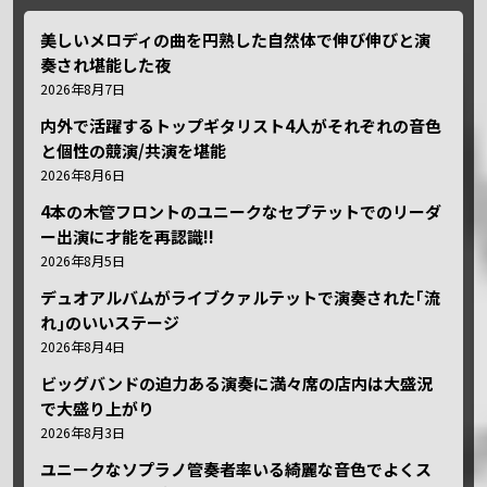
美しいメロディの曲を円熟した自然体で伸び伸びと演
奏され堪能した夜
2026年8月7日
内外で活躍するトップギタリスト4人がそれぞれの音色
と個性の競演/共演を堪能
2026年8月6日
4本の木管フロントのユニークなセプテットでのリーダ
ー出演に才能を再認識!!
2026年8月5日
デュオアルバムがライブクァルテットで演奏された｢流
れ｣のいいステージ
2026年8月4日
ビッグバンドの迫力ある演奏に満々席の店内は大盛況
で大盛り上がり
2026年8月3日
ユニークなソプラノ管奏者率いる綺麗な音色でよくス