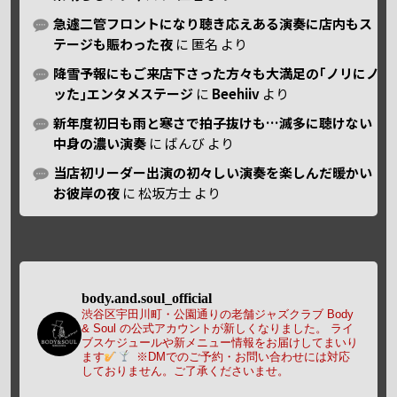
急遽二管フロントになり聴き応えある演奏に店内もス
テージも賑わった夜
に
匿名
より
降雪予報にもご来店下さった方々も大満足の｢ノリにノ
ッた｣エンタメステージ
に
Beehiiv
より
新年度初日も雨と寒さで拍子抜けも…滅多に聴けない
中身の濃い演奏
に
ばんび
より
当店初リーダー出演の初々しい演奏を楽しんだ暖かい
お彼岸の夜
に
松坂方士
より
body.and.soul_official
渋谷区宇田川町・公園通りの老舗ジャズクラブ Body
& Soul の公式アカウントが新しくなりました。
ライ
ブスケジュールや新メニュー情報をお届けしてまいり
ます
※DMでのご予約・お問い合わせには対応
しておりません。ご了承くださいませ。