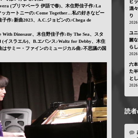
ビ
mavera (プリマベーラ 伊語で春)、木住野佳子作♪La
満
マッカートニーの♪Come Together…私の好きなビー
り
♪新曲2023、A.C.ジョビンの♪Chega de
202
ユ
 With Dinosaur、木住野佳子作♪By The Sea、スタ
麗
 (イスラエル)、B.エバンス♪Waltz for Debby、木住
ら
曲はサミー・ファインのミュージカル曲♪不思議の国
202
六
た
と
202
読者