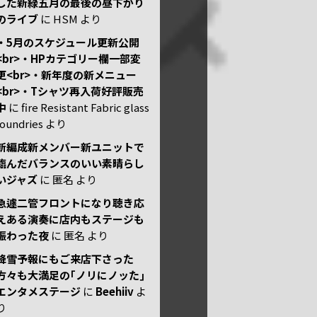
した新緑五月の最後の昼下がり
のライブ
に
HSM
より
・5月のスケジュール更新公開
<br>・HPカテゴリー欄一部変
更<br>・新年度の新メニュー
<br>・Tシャツ再入荷好評販売
中
に
fire Resistant Fabric glass
foundries
より
新編成新メンバー新ユニットで
臨んだバランスのいい素晴らし
いジャズ
に
匿名
より
急遽二管フロントになり聴き応
えある演奏に店内もステージも
賑わった夜
に
匿名
より
降雪予報にもご来店下さった
方々も大満足の｢ノリにノッた｣
エンタメステージ
に
Beehiiv
よ
り