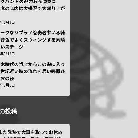
ッグバンドの迫力ある演奏に
々席の店内は大盛況で大盛り上が
6年8月3日
ニークなソプラノ管奏者率いる綺
な音色でよくスウィングする素晴
しいステージ
6年8月2日
本木時代の当店からこの道に入っ
半世紀近い時の流れを思い感慨ひ
しおの夜
6年8月1日
の投稿
また発熱で大事を取ってお休み