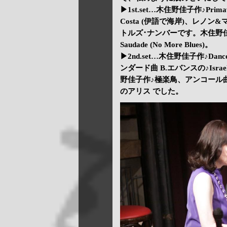
▶1st.set…木住野佳子作♪Pri
Costa (伊語で海岸)、レノン&
トルズ･ナンバーです。木住野佳子作
Saudade (No More Blues)。
▶2nd.set…木住野佳子作♪Dance
ンダード曲 B.エバンスの♪Israel
野佳子作♪極楽鳥、アンコール
のアリス でした。