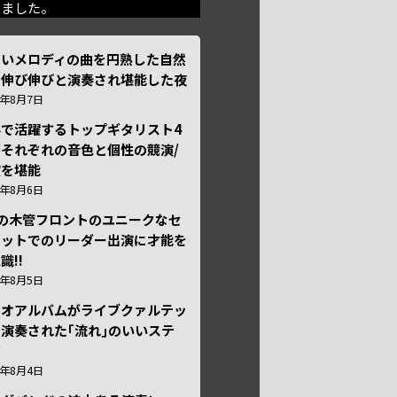
きました。
しいメロディの曲を円熟した自然
で伸び伸びと演奏され堪能した夜
6年8月7日
外で活躍するトップギタリスト4
それぞれの音色と個性の競演/
演を堪能
6年8月6日
本の木管フロントのユニークなセ
テットでのリーダー出演に才能を
識!!
6年8月5日
ュオアルバムがライブクァルテッ
演奏された｢流れ｣のいいステ
ジ
6年8月4日