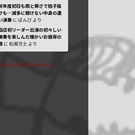
新年度初日も雨と寒さで拍子抜
けも…滅多に聴けない中身の濃
い演奏
に
ばんび
より
当店初リーダー出演の初々しい
演奏を楽しんだ暖かいお彼岸の
夜
に
松坂方士
より
Tweets by BodyandSoul_J