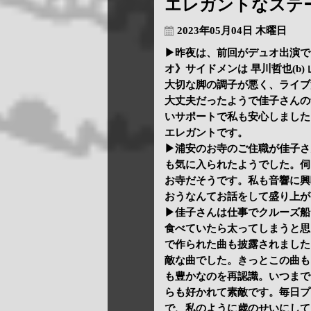
エレガントなステ
2023年05月04日 木曜日
▶昨夜は、前回がデュオ出演で
オ》サイドメンは 早川哲也(b)
大切な脚の調子が悪く、ライブ
大丈夫だったようで佳子さんの
いサポートで私も安心しました
エレガントです。
▶浦安のお寺のご住職が佳子さ
も気に入られたようでした。伺
お寺だそうです。私も音響に興
おうなんてお話をして盛り上が
▶佳子さんは仕事でクルーズ船
食べていたら太ってしまうと思
で作られた曲も披露されました
敵な曲でした。きっとこの曲も
も豊かなのを再認識。いつまで
らも好かれて素敵です。毎日プ
で、私のように歳のせいにして