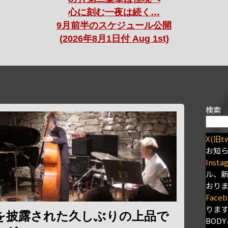
心に刻む一夜は続く…
9月前半のスケジュール公開
(2026年8月1日付 Aug 1st)
検索
X(旧tw
お知
Insta
ル、
おり
Faceb
りま
を披露された久しぶりの上品で
BODY