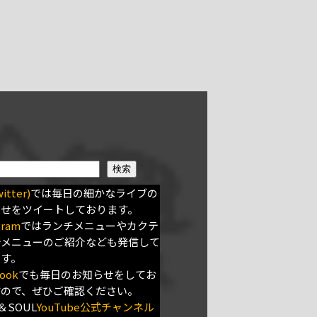
検索
itter)
では毎日の細かなライブの
らせをツイートしております。
gram
ではランチメニューやカクテ
新メニューのご紹介なども発信して
ます。
ook
でも毎日のお知らせをしてお
すので、ぜひご確認ください。
＆SOUL
YouTube公式チャンネル