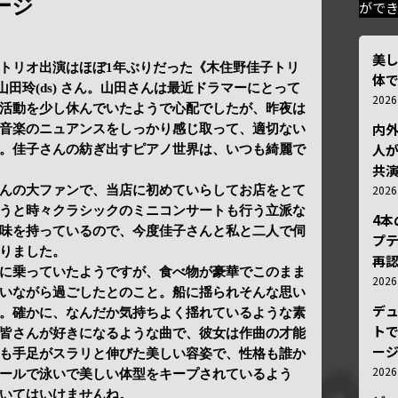
ージ
がで
美
トリオ出演はほぼ1年ぶりだった《木住野佳子トリ
体
 山田玲(ds) さん。山田さんは最近ドラマーにとって
202
活動を少し休んでいたようで心配でしたが、昨夜は
内
音楽のニュアンスをしっかり感じ取って、適切ない
人が
。佳子さんの紡ぎ出すピアノ世界は、いつも綺麗で
共
202
んの大ファンで、当店に初めていらしてお店をとて
うと時々クラシックのミニコンサートも行う立派な
4
味を持っているので、今度佳子さんと私と二人で伺
プ
りました。
再認
に乗っていたようですが、食べ物が豪華でこのまま
202
いながら過ごしたとのこと。船に揺られそんな思い
デ
。確かに、なんだか気持ちよく揺れているような素
トで
皆さんが好きになるような曲で、彼女は作曲の才能
ー
も手足がスラリと伸びた美しい容姿で、性格も誰か
202
ールで泳いで美しい体型をキープされているよう
いてはいけませんね。