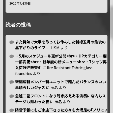
2026年7月30日
読者の投稿
また発熱で大事を取ってお休みした新緑五月の最後の
昼下がりのライブ
に
HSM
より
・5月のスケジュール更新公開<br>・HPカテゴリー欄
一部変更<br>・新年度の新メニュー<br>・Tシャツ再
入荷好評販売中
に
fire Resistant Fabric glass
foundries
より
新編成新メンバー新ユニットで臨んだバランスのいい
素晴らしいジャズ
に
匿名
より
急遽二管フロントになり聴き応えある演奏に店内もス
テージも賑わった夜
に
匿名
より
降雪予報にもご来店下さった方々も大満足の｢ノリにノ