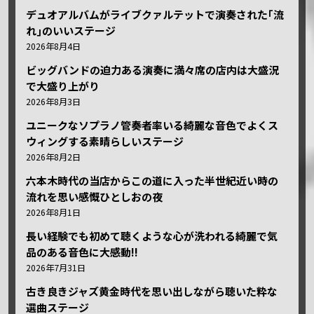
デュオアルバムがライブクァルテットで演奏された｢流
れ｣のいいステージ
2026年8月4日
ビッグバンドの迫力ある演奏に満々席の店内は大盛況
で大盛り上がり
2026年8月3日
ユニークなソプラノ管奏者率いる綺麗な音色でよくス
ウィングする素晴らしいステージ
2026年8月2日
六本木時代の当店からこの道に入った半世紀近い時の
流れを思い感慨ひとしおの夜
2026年8月1日
長い経験でも初めて聴くような心が洗われる綺麗で気
品のある音色に大感動!!
2026年7月31日
古き良きジャズ黄金時代を思い出しながら聴いた粋な
選曲ステージ