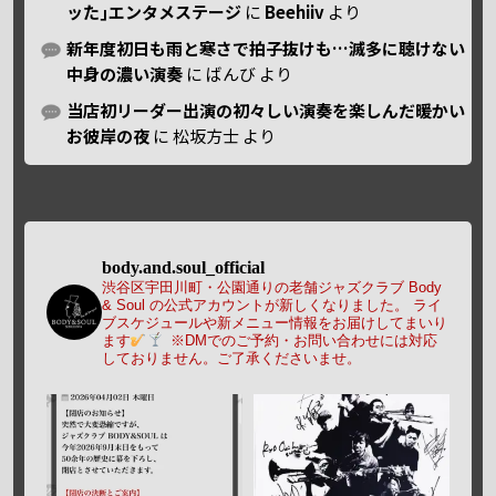
ッた｣エンタメステージ
に
Beehiiv
より
新年度初日も雨と寒さで拍子抜けも…滅多に聴けない
中身の濃い演奏
に
ばんび
より
当店初リーダー出演の初々しい演奏を楽しんだ暖かい
お彼岸の夜
に
松坂方士
より
body.and.soul_official
渋谷区宇田川町・公園通りの老舗ジャズクラブ Body
& Soul の公式アカウントが新しくなりました。
ライ
ブスケジュールや新メニュー情報をお届けしてまいり
ます
※DMでのご予約・お問い合わせには対応
しておりません。ご了承くださいませ。