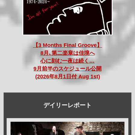
【3 Months Final Groove】
8月､第二楽章は佳境へ
心に刻む一夜は続く…
9月前半のスケジュール公開
(2026年8月1日付 Aug 1st)
デイリーレポート