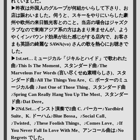
れていました。
▶昨夜は外国人のグループが何組かいらして下さり、お
店は賑わいました。伺うと、スキーをやりにいらした豪
州や欧州の来日観光客とのこと。当店の場合はジャズク
ラブなので東南アジア系の方はあまり来ませんが、よう
やくインバウンド効果が出た感じがする店内で、お客さ
まも英語の綺麗な SAWA(vo) さんの歌を熱心にお聴きで
した。
▶1st.set…ミュージカル「ジキルとハイド」で歌われた
曲♪This Is The Moment、スタンダード曲♪The
Marvelous For Words (言い尽くせぬ素晴らしさ)、スタ
ンダード曲♪All The Things You Are、C. ポーターのミュ
ージカル曲 ♪Just One of Those Thing、スタンダード曲
♪Spring Can Really Hang You Up The Most、スタンダー
ド曲♪Dat Dere。
▶2Nd.Set…インスト演奏で2曲 C. パーカー♪Yardbird
Suite、K. ドーハム♪Blue Bossa。♪Social Call、
♪Twisted、♪These Foolish Things、♪Comes Love、♪If
You Never Fall In Love With Me、アンコール曲は♪No
Regrets でした。