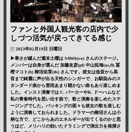
ファンと外国人観光客の店内で少
しづつ活気が戻ってきてる感じ
2023年02月19日 日曜日
▶寒さが緩んだ週末土曜は SAWA(vo) さんのステージ。
メンバーは自身が選んだ 加藤友彦(pf) 中山拓海(as,fl) 冨
樫マコト(b) 柳沼佑育(ds) さんです。彼女は低音から高
音まで綺麗に声が出る天性のシンガーで、お馴染みのス
タンダード曲から普段あまり聴かない曲もあり楽しめま
した。インスト演奏では C. パーカーやK. ドーハムなど
私の青春時代を思い出す曲で、歌と演奏を楽しめたステ
ージングでした。バッキングの面々も彼女の歌を楽しむ
ように演奏しておられました。ドラマーの柳沼さんは小
柄な方で、どこからあのエネルギーが出てくるのかと思
うほど、メリハリの効いたドラミングで演出力を発揮さ