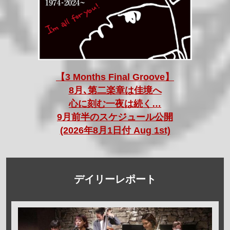
【3 Months Final Groove】
8月､第二楽章は佳境へ
心に刻む一夜は続く…
9月前半のスケジュール公開
(2026年8月1日付 Aug 1st)
デイリーレポート