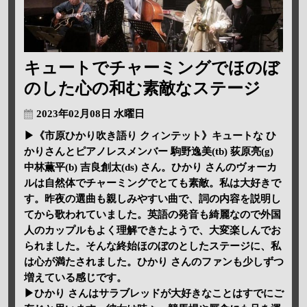
キュートでチャーミングでほのぼ
のした心の和む素敵なステージ
2023年02月08日 水曜日
▶《市原ひかり吹き語り クィンテット》キュートな ひ
かりさんとピアノレスメンバー 駒野逸美(tb) 荻原亮(g)
中林薫平(b) 吉良創太(ds) さん。ひかり さんのヴォーカ
ルは自然体でチャーミングでとても素敵。私は大好きで
す。昨夜の選曲も親しみやすい曲で、詞の内容を説明し
てから歌われていました。英語の発音も綺麗なので外国
人のカップルもよく理解できたようで、大変楽しんでお
られました。そんな終始ほのぼのとしたステージに、私
は心が満たされました。ひかり さんのファンも少しずつ
増えている感じです。
▶ひかり さんはサラブレッドが大好きなことはすでにご