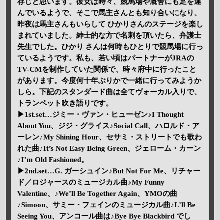
存じと思います。彼女は時々、競馬場や厩舎にも足を運
んでいるようで、そこで馬主さんとも知り合いになり、
昨夜は馬主さんもいらして ひかりさんのステージを楽し
まれていました。紳士的な方で名刺を頂いたら、弁護士
先生でした。ひかり さんは何時もひとりで競馬場に行っ
ているようです。私も、若い頃はパートナーがJRAの
TV-CMを制作していた関係で、時々府中に行ったこと
があります。今度何十年ぶりかで一緒に行ってみようか
しら。下記のスタンダード曲は全てヴォーカル入りで、
トランペット吹き語りです。
▶1st.set…ジミー・ヴァン・ヒューゼン♪I Thought
About You、ジジ・グライス♪Social Call、ハロルド・ア
ーレン♪My Shining Hour、セサミ・ストリートでも歌わ
れた曲♪It’s Not Easy Being Green、ジェローム・カーン
♪I’m Old Fashioned。
▶2nd.set…G. ガーシュイン♪But Not For Me、リチャー
ド／ロジャースのミュージカル曲♪My Funny
Valentine、♪We’ll Be Together Again、YMOの曲
♪Simoon、サミー・フェインのミュージカル曲♪L’ll Be
Seeing You、アンコール曲は♪Bye Bye Blackbird でし