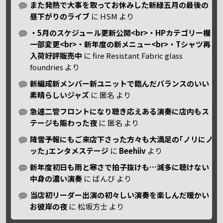
また発熱で大事を取ってお休みした新緑五月の最後の
昼下がりのライブ
に
HSM
より
・5月のスケジュール更新公開<br>・HPカテゴリー欄
一部変更<br>・新年度の新メニュー<br>・Tシャツ再
入荷好評販売中
に
fire Resistant Fabric glass
foundries
より
新編成新メンバー新ユニットで臨んだバランスのいい
素晴らしいジャズ
に
匿名
より
急遽二管フロントになり聴き応えある演奏に店内もス
テージも賑わった夜
に
匿名
より
降雪予報にもご来店下さった方々も大満足の｢ノリにノ
ッた｣エンタメステージ
に
Beehiiv
より
新年度初日も雨と寒さで拍子抜けも…滅多に聴けない
中身の濃い演奏
に
ばんび
より
当店初リーダー出演の初々しい演奏を楽しんだ暖かい
お彼岸の夜
に
松坂方士
より