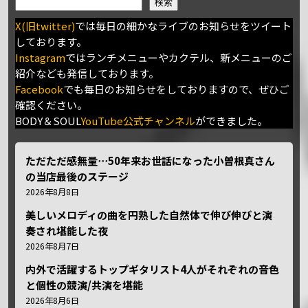
検索
X(旧twitter)
では毎日の細かなライブのお知らせをツイート
しております。
Instagram
ではランチメニューやカクテル、新メニューのご
紹介なども発信しております。
Facebook
でも毎日のお知らせをしておりますので、ぜひご
確認ください。
BODY＆SOUL
YouTube公式チャンネル
ができました。
ただただ感無量⋯50年来お世話になった小曽根真さん
の当店最後のステージ
2026年8月8日
美しいメロディの曲を円熟した自然体で伸び伸びと演
奏され堪能した夜
2026年8月7日
内外で活躍するトップギタリスト4人がそれぞれの音色
と個性の競演/共演を堪能
2026年8月6日