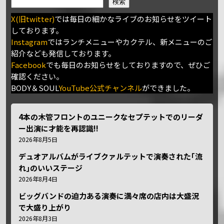
検索
X(旧twitter)
では毎日の細かなライブのお知らせをツイート
しております。
Instagram
ではランチメニューやカクテル、新メニューのご
紹介なども発信しております。
Facebook
でも毎日のお知らせをしておりますので、ぜひご
確認ください。
BODY＆SOUL
YouTube公式チャンネル
ができました。
4本の木管フロントのユニークなセプテットでのリーダ
ー出演に才能を再認識!!
2026年8月5日
デュオアルバムがライブクァルテットで演奏された｢流
れ｣のいいステージ
2026年8月4日
ビッグバンドの迫力ある演奏に満々席の店内は大盛況
で大盛り上がり
2026年8月3日