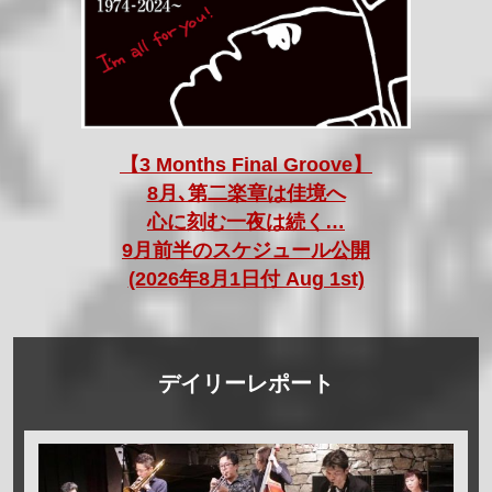
【3 Months Final Groove】
8月､第二楽章は佳境へ
心に刻む一夜は続く…
9月前半のスケジュール公開
(2026年8月1日付 Aug 1st)
デイリーレポート