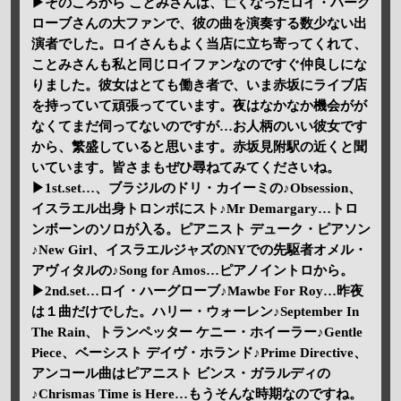
▶そのころから ことみさんは、亡くなったロイ・ハーグ
ローブさんの大ファンで、彼の曲を演奏する数少ない出
演者でした。ロイさんもよく当店に立ち寄ってくれて、
ことみさんも私と同じロイファンなのですぐ仲良しにな
りました。彼女はとても働き者で、いま赤坂にライブ店
を持っていて頑張ってています。夜はなかなか機会がが
なくてまだ伺ってないのですが…お人柄のいい彼女です
から、繁盛していると思います。赤坂見附駅の近くと聞
いています。皆さまもぜひ尋ねてみてくださいね。
▶1st.set…、ブラジルのドリ・カイーミの♪Obsession、
イスラエル出身トロンボにスト♪Mr Demargary…トロ
ンボーンのソロが入る。ピアニスト デューク・ピアソン
♪New Girl、イスラエルジャズのNYでの先駆者オメル・
アヴィタルの♪Song for Amos…ピアノイントロから。
▶2nd.set…ロイ・ハーグローブ♪Mawbe For Roy…昨夜
は１曲だけでした。ハリー・ウォーレン♪September In
The Rain、トランペッター ケニー・ホイーラー♪Gentle
Piece、ベーシスト デイヴ・ホランド♪Prime Directive、
アンコール曲はピアニスト ビンス・ガラルディの
♪Chrismas Time is Here…もうそんな時期なのですね。