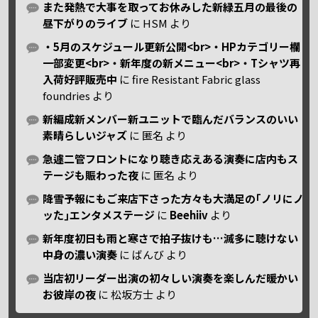
また発熱で大事を取ってお休みした新緑五月の最後の
昼下がりのライブ
に
HSM
より
・5月のスケジュール更新公開<br>・HPカテゴリー欄
一部変更<br>・新年度の新メニュー<br>・Tシャツ再
入荷好評販売中
に
fire Resistant Fabric glass
foundries
より
新編成新メンバー新ユニットで臨んだバランスのいい
素晴らしいジャズ
に
匿名
より
急遽二管フロントになり聴き応えある演奏に店内もス
テージも賑わった夜
に
匿名
より
降雪予報にもご来店下さった方々も大満足の｢ノリにノ
ッた｣エンタメステージ
に
Beehiiv
より
新年度初日も雨と寒さで拍子抜けも…滅多に聴けない
中身の濃い演奏
に
ばんび
より
当店初リーダー出演の初々しい演奏を楽しんだ暖かい
お彼岸の夜
に
松坂方士
より