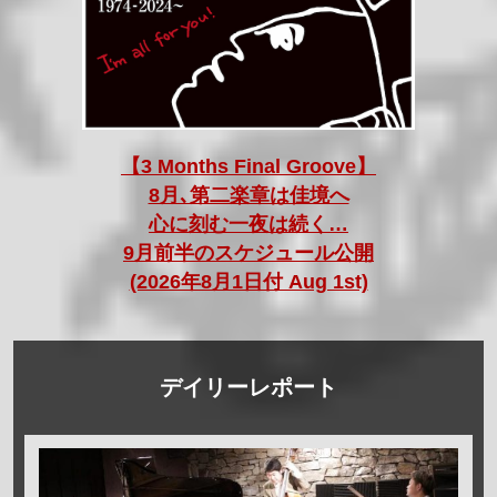
【3 Months Final Groove】
8月､第二楽章は佳境へ
心に刻む一夜は続く…
9月前半のスケジュール公開
(2026年8月1日付 Aug 1st)
デイリーレポート