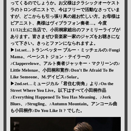
ってくるのでしょうか。お父様はクラシックオーケスト
ラのトロンボニストで、今はフリーで活動なさっていま
すが、どこからも引っ張り凧の超お忙しい方。お母様は
ピアニスト、奥様はヴィブラフォン奏者…。今度
11/12(土)に当店で、小田桐家総出のファミリーライブが
あります。皆さまぜひ音楽家一家のジャズをお聴きにな
って下さい。きっとファンになられますよ。
▶1st.set…トランペッター ブルー・ミッチェルの♪Fungi
Mama、ベーシスト ジョン・テイラーの
♪Clapperelowe、アルト奏者ジャッキー・マクリーンの♪
Little Melonae、小田桐和寛作♪Don’t Be Afraid To Be
Like Someone、M.デイビス♪Solar。
▶2nd.set…ミュージカル「君住む街角」より♪On the
Street Where You Live。以下はすべて小田桐作品
♪Everything Happened To You Has Meaning、♪Jerk
Blues、♪Strugling、♪Autumn Mountain。アンコール曲
も小田桐作♪Do You Like It ? でした。