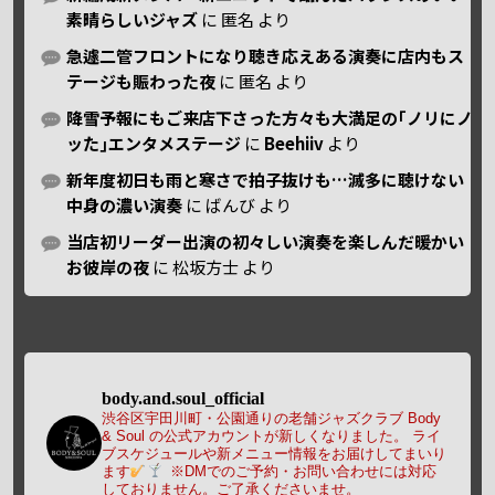
素晴らしいジャズ
に
匿名
より
急遽二管フロントになり聴き応えある演奏に店内もス
テージも賑わった夜
に
匿名
より
降雪予報にもご来店下さった方々も大満足の｢ノリにノ
ッた｣エンタメステージ
に
Beehiiv
より
新年度初日も雨と寒さで拍子抜けも…滅多に聴けない
中身の濃い演奏
に
ばんび
より
当店初リーダー出演の初々しい演奏を楽しんだ暖かい
お彼岸の夜
に
松坂方士
より
body.and.soul_official
渋谷区宇田川町・公園通りの老舗ジャズクラブ Body
& Soul の公式アカウントが新しくなりました。
ライ
ブスケジュールや新メニュー情報をお届けしてまいり
ます
※DMでのご予約・お問い合わせには対応
しておりません。ご了承くださいませ。