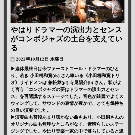
やはりドラマーの演出力とセンス
がコンボジャズの土台を支えてい
る
2022年10月12日 水曜日
▶連休最終日は今ファーストコール・ドラマーのひと
り、若き 小田桐和寛(ds) さん率いる《小田桐和寛トリ
オ》サイドメンは 兼松衆(pf) 寺尾陽介(b) さん。私がよ
く言う「コンボジャズの要はドラマーの演出力とセン
ス」を再認識するステージでした。音色が綺麗でよくス
ウィングして、サウンドの表情が豊かで、とても気持ち
の良い演奏でした。
▶演奏曲も普段あまり聴かない曲もあり、小田桐さんの
オリジナル曲も無理なところがなく、素晴らしいステー
ジングでした。やはり音楽一家の中で暮らしていると違