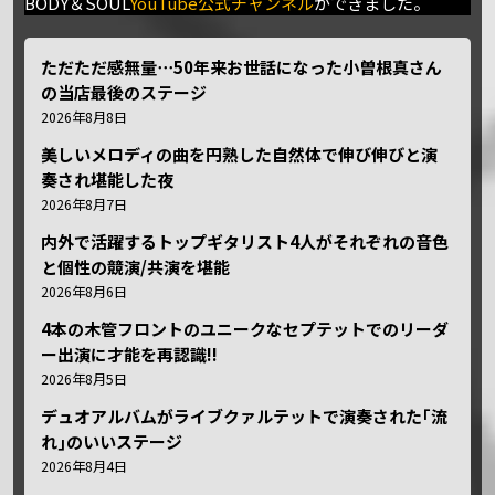
BODY＆SOUL
YouTube公式チャンネル
ができました。
ただただ感無量⋯50年来お世話になった小曽根真さん
の当店最後のステージ
2026年8月8日
美しいメロディの曲を円熟した自然体で伸び伸びと演
奏され堪能した夜
2026年8月7日
内外で活躍するトップギタリスト4人がそれぞれの音色
と個性の競演/共演を堪能
2026年8月6日
4本の木管フロントのユニークなセプテットでのリーダ
ー出演に才能を再認識!!
2026年8月5日
デュオアルバムがライブクァルテットで演奏された｢流
れ｣のいいステージ
2026年8月4日