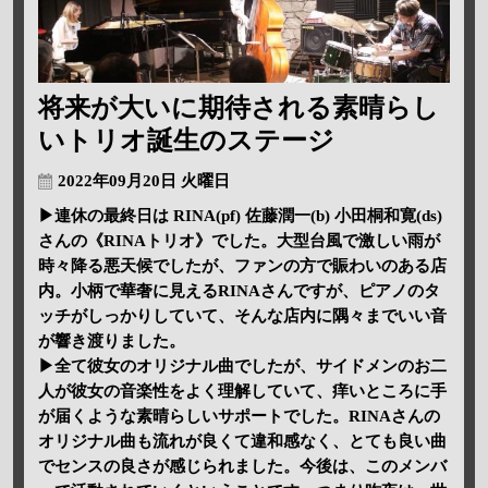
将来が大いに期待される素晴らし
いトリオ誕生のステージ
2022年09月20日 火曜日
▶連休の最終日は RINA(pf) 佐藤潤一(b) 小田桐和寛(ds)
さんの《RINAトリオ》でした。大型台風で激しい雨が
時々降る悪天候でしたが、ファンの方で賑わいのある店
内。小柄で華奢に見えるRINAさんですが、ピアノのタ
ッチがしっかりしていて、そんな店内に隅々までいい音
が響き渡りました。
▶全て彼女のオリジナル曲でしたが、サイドメンのお二
人が彼女の音楽性をよく理解していて、痒いところに手
が届くような素晴らしいサポートでした。RINAさんの
オリジナル曲も流れが良くて違和感なく、とても良い曲
でセンスの良さが感じられました。今後は、このメンバ