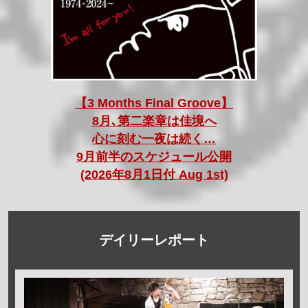
【3 Months Final Groove】
8月､第二楽章は佳境へ
心に刻む一夜は続く…
9月前半のスケジュール公開
(2026年8月1日付 Aug 1st)
デイリーレポート