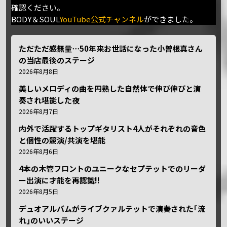
確認ください。
BODY＆SOUL
YouTube公式チャンネル
ができました。
ただただ感無量⋯50年来お世話になった小曽根真さん
の当店最後のステージ
2026年8月8日
美しいメロディの曲を円熟した自然体で伸び伸びと演
奏され堪能した夜
2026年8月7日
内外で活躍するトップギタリスト4人がそれぞれの音色
と個性の競演/共演を堪能
2026年8月6日
4本の木管フロントのユニークなセプテットでのリーダ
ー出演に才能を再認識!!
2026年8月5日
デュオアルバムがライブクァルテットで演奏された｢流
れ｣のいいステージ