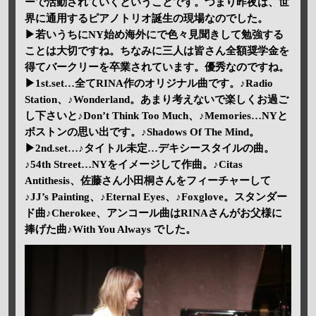
ーで活動されていくということです。つまり昨夜は、世
界に通用するピアノトリオ誕生の現場なのでした。
▶若いうちにNY始め海外にで色々見聞きして勉強する
ことは大切ですね。ちなみに三人は皆さん全額奨学金を
得てバークリーを卒業されています。優秀なのですね。
▶1st.set…全てRINA作のオリジナル曲です。♪Radio
Station、♪Wonderland。あまり考えないで楽しくお過ご
し下さいと♪Don’t Think Too Much、♪Memories…NYと
ボストンの思い出です。♪Shadows Of The Mind。
▶2nd.set…♪タイトル未定…デキシースタイルの曲。
♪54th Street…NYをイメージして作曲。♪Citas
Antithesis、佐藤さん小田桐さんをフィーチャーして
♪JJ’s Painting、♪Eternal Eyes、♪Foxglove。スタンダー
ド曲♪Cherokee、アンコール曲はRINAさんがお父様に
捧げた曲♪With You Always でした。