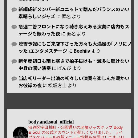
新編成新メンバー新ユニットで臨んだバランスのいい
素晴らしいジャズ
に
匿名
より
急遽二管フロントになり聴き応えある演奏に店内もス
テージも賑わった夜
に
匿名
より
降雪予報にもご来店下さった方々も大満足の｢ノリにノ
ッた｣エンタメステージ
に
Beehiiv
より
新年度初日も雨と寒さで拍子抜けも…滅多に聴けない
中身の濃い演奏
に
ばんび
より
当店初リーダー出演の初々しい演奏を楽しんだ暖かい
お彼岸の夜
に
松坂方士
より
body.and.soul_official
渋谷区宇田川町・公園通りの老舗ジャズクラブ Body
& Soul の公式アカウントが新しくなりました。
ライ
ブスケジュールや新メニュー情報をお届けしてまいり