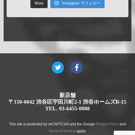
More
Instagram でフォロー
新店舗
〒150-0042 渋谷区宇田川町2-1 渋谷ホームズB-15
TEL. 03-6455-0088
This site is protected by reCAPTCHA and the Google
Privacy Policy
and
Terms of Service
apply.