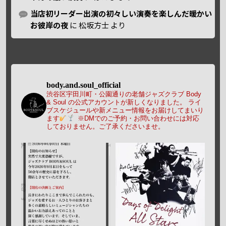
当店初リーダー出演の初々しい演奏を楽しんだ暖かい
お彼岸の夜
に
松坂方士
より
body.and.soul_official
渋谷区宇田川町・公園通りの老舗ジャズクラブ Body
& Soul の公式アカウントが新しくなりました。
ライ
ブスケジュールや新メニュー情報をお届けしてまいり
ます
※DMでのご予約・お問い合わせには対応
しておりません。ご了承くださいませ。