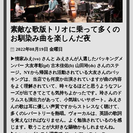
素敵な歌版トリオに乗って多くの
お馴染み曲を楽しんだ夜
2022年08月19日 金曜日
▶情家みえ(vo) さんと みえさんが人選したバッキングメ
ンバー 大友孝彰(pf) 古木佳佑(b) 山田玲(ds) さんのステ
ージ。NYから帰国され活動されている大友さんのバッ
キングは、当店でも何度か出演されていますが曲の内容
をよく理解されていて、時々なるほどと思うようなフレ
ーズが出てきてとても気持ちよかったです。玲さんのド
ラムスも演出力があって、小気味いいサポート。みえさ
んの歌は耳に優しい声質ですからストレスなく聴けて、
多くのレパートリーを熱唱。ヴォーカルは、英語の歌詞
を覚えなければなりません。よく勉強されているのを感
じます。歌うことが大好きな賜物かもしれませんね。