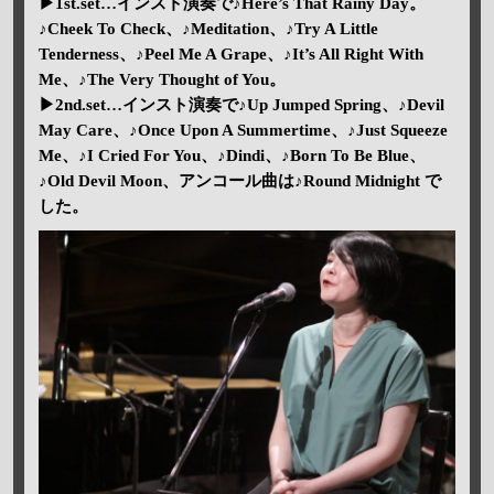
▶1st.set…インスト演奏で♪Here’s That Rainy Day。
♪Cheek To Check、♪Meditation、♪Try A Little
Tenderness、♪Peel Me A Grape、♪It’s All Right With
Me、♪The Very Thought of You。
▶2nd.set…インスト演奏で♪Up Jumped Spring、♪Devil
May Care、♪Once Upon A Summertime、♪Just Squeeze
Me、♪I Cried For You、♪Dindi、♪Born To Be Blue、
♪Old Devil Moon、アンコール曲は♪Round Midnight で
した。