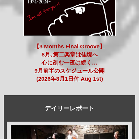
【3 Months Final Groove】
8月､第二楽章は佳境へ
心に刻む一夜は続く…
9月前半のスケジュール公開
(2026年8月1日付 Aug 1st)
デイリーレポート