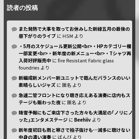
読者の投稿
また発熱で大事を取ってお休みした新緑五月の最後の
昼下がりのライブ
に
HSM
より
・5月のスケジュール更新公開<br>・HPカテゴリー欄
一部変更<br>・新年度の新メニュー<br>・Tシャツ再
入荷好評販売中
に
fire Resistant Fabric glass
foundries
より
新編成新メンバー新ユニットで臨んだバランスのいい
素晴らしいジャズ
に
匿名
より
急遽二管フロントになり聴き応えある演奏に店内もス
テージも賑わった夜
に
匿名
より
降雪予報にもご来店下さった方々も大満足の｢ノリにノ
ッた｣エンタメステージ
に
Beehiiv
より
新年度初日も雨と寒さで拍子抜けも…滅多に聴けない
中身の濃い演奏
に
ばんび
より