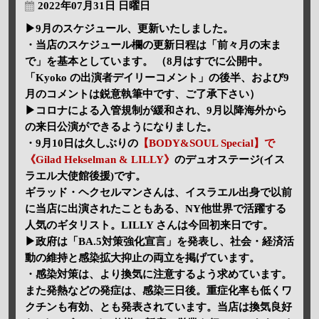
2022年07月31日 日曜日
▶9月のスケジュール、更新いたしました。
・当店のスケジュール欄の更新日程は「前々月の末ま
で」を基本としています。 （8月はすでに公開中。
「Kyoko の出演者デイリーコメント」の後半、および9
月のコメントは鋭意執筆中です、ご了承下さい）
▶コロナによる入管規制が緩和され、9月以降海外から
の来日公演ができるようになりました。
・9月10日は久しぶりの
【BODY&SOUL Special】で
《Gilad Hekselman & LILLY》
のデュオステージ(イス
ラエル大使館後援)です。
ギラッド・ヘクセルマンさんは、イスラエル出身で以前
に当店に出演されたこともある、NY他世界で活躍する
人気のギタリスト。LILLY さんは今回初来日です。
▶政府は「BA.5対策強化宣言」を発表し、社会・経済活
動の維持と感染拡大抑止の両立を掲げています。
・感染対策は、より換気に注意するよう求めています。
また発熱などの発症は、感染三日後。重症化率も低くワ
クチンも有効、とも発表されています。当店は換気良好