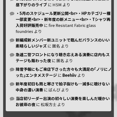
昼下がりのライブ
に
HSM
より
・5月のスケジュール更新公開<br>・HPカテゴリー欄
一部変更<br>・新年度の新メニュー<br>・Tシャツ再
入荷好評販売中
に
fire Resistant Fabric glass
foundries
より
新編成新メンバー新ユニットで臨んだバランスのいい
素晴らしいジャズ
に
匿名
より
急遽二管フロントになり聴き応えある演奏に店内もス
テージも賑わった夜
に
匿名
より
降雪予報にもご来店下さった方々も大満足の｢ノリにノ
ッた｣エンタメステージ
に
Beehiiv
より
新年度初日も雨と寒さで拍子抜けも…滅多に聴けない
中身の濃い演奏
に
ばんび
より
当店初リーダー出演の初々しい演奏を楽しんだ暖かい
お彼岸の夜
に
松坂方士
より