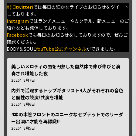
X(旧twitter)
では毎日の細かなライブのお知らせをツイート
しております。
Instagram
ではランチメニューやカクテル、新メニューのご
紹介なども発信しております。
Facebook
でも毎日のお知らせをしておりますので、ぜひご
確認ください。
BODY＆SOUL
YouTube公式チャンネル
ができました。
美しいメロディの曲を円熟した自然体で伸び伸びと演
奏され堪能した夜
2026年8月7日
内外で活躍するトップギタリスト4人がそれぞれの音色
と個性の競演/共演を堪能
2026年8月6日
4本の木管フロントのユニークなセプテットでのリーダ
ー出演に才能を再認識!!
2026年8月5日