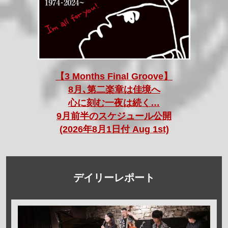
【3 Months Final Groove】
8月､第二楽章は佳境へ
心に刻む一夜は続く…
9月前半のスケジュール公開
(2026年8月1日付 Aug 1st)
デイリーレポート