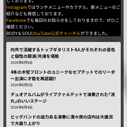
しております。
Instagram
ではランチメニューやカクテル、新メニューのご
紹介なども発信しております。
Facebook
でも毎日のお知らせをしておりますので、ぜひご
確認ください。
BODY＆SOUL
YouTube公式チャンネル
ができました。
内外で活躍するトップギタリスト4人がそれぞれの音色
と個性の競演/共演を堪能
2026年8月6日
4本の木管フロントのユニークなセプテットでのリーダ
ー出演に才能を再認識!!
2026年8月5日
デュオアルバムがライブクァルテットで演奏された｢流
れ｣のいいステージ
2026年8月4日
ビッグバンドの迫力ある演奏に満々席の店内は大盛況
で大盛り上がり