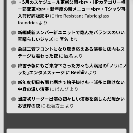
・5月のスケジュール更新公開<br>・HPカテゴリー欄
一部変更<br>・新年度の新メニュー<br>・Tシャツ再
入荷好評販売中
に
fire Resistant Fabric glass
foundries
より
新編成新メンバー新ユニットで臨んだバランスのいい
素晴らしいジャズ
に
匿名
より
急遽二管フロントになり聴き応えある演奏に店内もス
テージも賑わった夜
に
匿名
より
降雪予報にもご来店下さった方々も大満足の｢ノリにノ
ッた｣エンタメステージ
に
Beehiiv
より
新年度初日も雨と寒さで拍子抜けも…滅多に聴けない
中身の濃い演奏
に
ばんび
より
当店初リーダー出演の初々しい演奏を楽しんだ暖かい
お彼岸の夜
に
松坂方士
より