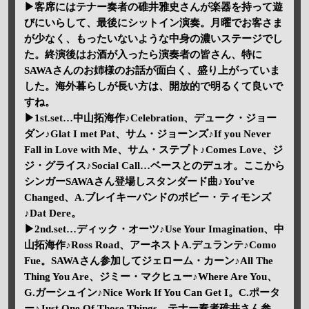
▶客席にはテナー奏者の碓井雅史さんが楽器を持って遊
びにいらして、最後にシットイン演奏。月曜でお客さま
が少なく、もったいないような中身の濃いステージでし
た。終演後はお酒が入ったら演奏者の皆さん、特に
SAWAさんのお姉様のお話が面白く、盛り上がっていま
した。海外暮らしが長い方は、開放的で明るくて良いで
すね。
▶1st.set…中山拓海作♪Celebration、デューク・ジョー
ダン♪Glat I met Pat、サム・ジョーンズ♪If you Never
Fall in Love with Me、サム・ステプト♪Comes Love、ジ
ジ・グライス♪Social Call…ベースとのデュオ。ここから
シンガーSAWAさん登場しスタンダード曲♪You’ve
Changed、A.ブレイキーバンドのボビー・ティモンズ
♪Dat Dere。
▶2nd.set…ディック・オーツ♪Use Your Imagination、中
山拓海作♪Ross Road、アーネストA.デュランテ♪Como
Fue。SAWAさん参加してジェローム・カーン♪All The
Thing You Are、ジミー・マクヒュー♪Where Are You、
G.ガーシュイン♪Nice Work If You Can Get I。C.ポータ
ー♪Just One Of Those Things…テナー奏者碓井さん参